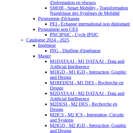
d'information en réseaux
SMOB - Smart Mobility - Transformation
Numérique des Systèmes de Mobilité
Programme d'échange
PEI - Echange international non diplomant
Programme non CES
PNCIPSIC - Cycle IPSIC
Catalogue 2024 - 2025
Ingénieur
ING - Diplôme d'ingénieur
Master
M1DATAAI - M1 DATAAI - Data and
Artificial Intelligence
M1IGD - M1 IGD - Interaction, Graphic
and Design
M1REDESI - M1 DES - Recherche en
Design
M2DATAAI - M2 DATAAI - Data and
Artificial Intelligence
M2DESI - M2 DES - Recherche en
Design
M2ICS - M2 ICS - Integration, Circuits
and Systems
M2IGD - M2 IGD - Interaction, Graphic
and Design