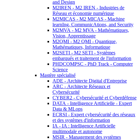
and Design
M2IREN - M2 IREN - Industries de
Réseau et économie numérique
M2MICAS - M2 MICAS - Machine
learnIng, CommunicAtions, and Security
M2MVA - M2 MVA - Mathématiques,
Vision, Apprentissage
M2QMI - M2 QMI - Quantique,
Mathématiques, Informatique
M2SETI - M2 SETI - Systèmes
embarqués et traitement de l'information
PHDCOMPSC - PhD Track - Computer
Science
Mastère spécialisé
ADE - Architecte Digital d'Entreprise
ARC - Architecte Réseaux et
Cybersécurité
CYBER2 - Cybersécurité et Cyberdéfense
DATA - Intelligence Artificielle - Expert
Data & MLops
ECRSI - Expert cybersécurité des réseaux
et des systèmes d'information
IA - IA : Intelligence Artificielle
multimodale et autonome
MSIR - Management des systèmes