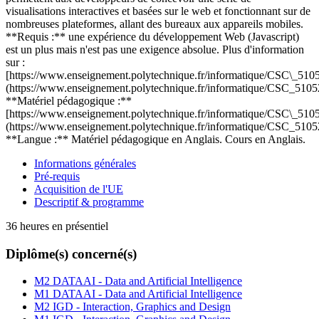
visualisations interactives et basées sur le web et fonctionnant sur de
nombreuses plateformes, allant des bureaux aux appareils mobiles.
**Requis :** une expérience du développement Web (Javascript)
est un plus mais n'est pas une exigence absolue. Plus d'information
sur :
[https://www.enseignement.polytechnique.fr/informatique/CSC\_5105
(https://www.enseignement.polytechnique.fr/informatique/CSC_5105
**Matériel pédagogique :**
[https://www.enseignement.polytechnique.fr/informatique/CSC\_5105
(https://www.enseignement.polytechnique.fr/informatique/CSC_5105
**Langue :** Matériel pédagogique en Anglais. Cours en Anglais.
Informations générales
Pré-requis
Acquisition de l'UE
Descriptif & programme
36 heures en présentiel
Diplôme(s) concerné(s)
M2 DATAAI - Data and Artificial Intelligence
M1 DATAAI - Data and Artificial Intelligence
M2 IGD - Interaction, Graphics and Design