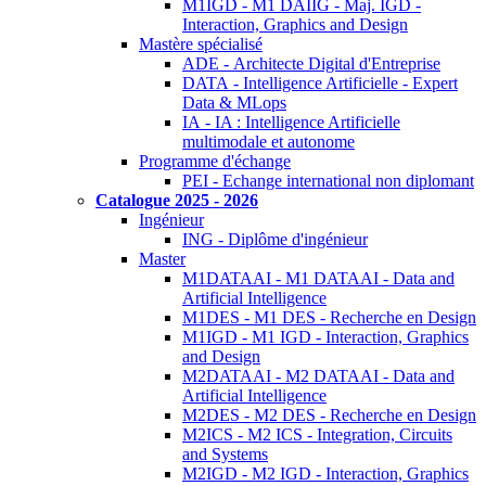
M1IGD - M1 DAIIG - Maj. IGD -
Interaction, Graphics and Design
Mastère spécialisé
ADE - Architecte Digital d'Entreprise
DATA - Intelligence Artificielle - Expert
Data & MLops
IA - IA : Intelligence Artificielle
multimodale et autonome
Programme d'échange
PEI - Echange international non diplomant
Catalogue 2025 - 2026
Ingénieur
ING - Diplôme d'ingénieur
Master
M1DATAAI - M1 DATAAI - Data and
Artificial Intelligence
M1DES - M1 DES - Recherche en Design
M1IGD - M1 IGD - Interaction, Graphics
and Design
M2DATAAI - M2 DATAAI - Data and
Artificial Intelligence
M2DES - M2 DES - Recherche en Design
M2ICS - M2 ICS - Integration, Circuits
and Systems
M2IGD - M2 IGD - Interaction, Graphics