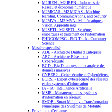
M2IREN - M2 IREN - Industries de
Réseau et économie numérique
M2MICAS - M2 MICAS - Machine
learnIng, CommunicAtions, and Security
M2MVA - M2 MVA - Mathématiques,
Vision, Apprentissage
M2SETI - M2 SETI - Systèmes
embarqués et traitement de l'information
PHDCOMPSC - PhD Track - Computer
Science
Mastère spécialisé
ADE - Architecte Digital d'Entreprise
ARC - Architecte Réseaux et
Cybersécurité
BGD - Big Data : gestion et analyse des
données massives
CYBER2 - Cybersécurité et Cyberdéfense
ECRSI - Expert cybersécurité des réseaux
et des systèmes d'information
IA - IA : Intelligence Artificielle
MSIR - Management des systèmes
d'information en réseaux
SMOB - Smart Mobility - Transformation
Numérique des Systèmes de Mobilité
Programme d'échange