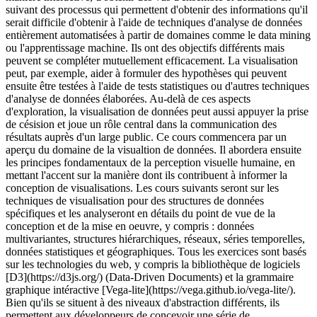
suivant des processus qui permettent d'obtenir des informations qu'il
serait difficile d'obtenir à l'aide de techniques d'analyse de données
entièrement automatisées à partir de domaines comme le data mining
ou l'apprentissage machine. Ils ont des objectifs différents mais
peuvent se compléter mutuellement efficacement. La visualisation
peut, par exemple, aider à formuler des hypothèses qui peuvent
ensuite être testées à l'aide de tests statistiques ou d'autres techniques
d'analyse de données élaborées. Au-delà de ces aspects
d'exploration, la visualisation de données peut aussi appuyer la prise
de césision et joue un rôle central dans la communication des
résultats auprès d'un large public. Ce cours commencera par un
aperçu du domaine de la visualtion de données. Il abordera ensuite
les principes fondamentaux de la perception visuelle humaine, en
mettant l'accent sur la manière dont ils contribuent à informer la
conception de visualisations. Les cours suivants seront sur les
techniques de visualisation pour des structures de données
spécifiques et les analyseront en détails du point de vue de la
conception et de la mise en oeuvre, y compris : données
multivariantes, structures hiérarchiques, réseaux, séries temporelles,
données statistiques et géographiques. Tous les exercices sont basés
sur les technologies du web, y compris la bibliothèque de logiciels
[D3](https://d3js.org/) (Data-Driven Documents) et la grammaire
graphique intéractive [Vega-lite](https://vega.github.io/vega-lite/).
Bien qu'ils se situent à des niveaux d'abstraction différents, ils
permettent aux développeurs de concevoir une série de