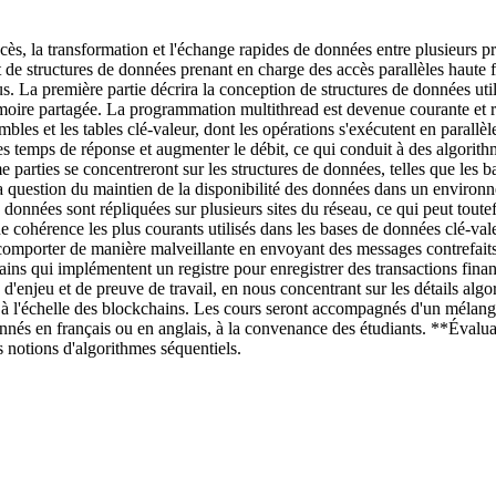
cès, la transformation et l'échange rapides de données entre plusieurs p
 de structures de données prenant en charge des accès parallèles haute 
us. La première partie décrira la conception de structures de données uti
moire partagée. La programmation multithread est devenue courante et 
nsembles et les tables clé-valeur, dont les opérations s'exécutent en parall
les temps de réponse et augmenter le débit, ce qui conduit à des algori
 parties se concentreront sur les structures de données, telles que les b
la question du maintien de la disponibilité des données dans un enviro
 données sont répliquées sur plusieurs sites du réseau, ce qui peut toute
e cohérence les plus courants utilisés dans les bases de données clé-val
omporter de manière malveillante en envoyant des messages contrefaits,
ns qui implémentent un registre pour enregistrer des transactions financ
d'enjeu et de preuve de travail, en nous concentrant sur les détails a
e à l'échelle des blockchains. Les cours seront accompagnés d'un mélan
donnés en français ou en anglais, à la convenance des étudiants. **Éva
 notions d'algorithmes séquentiels.