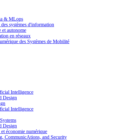
Data & MLops
 des systèmes d'information
le et autonome
tion en réseaux
umérique des Systèmes de Mobilité
ial Intelligence
d Design
ign
ial Intelligence
 Systems
d Design
 et économie numérique
, CommunicAtions, and Security