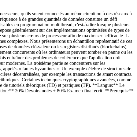
rocesseurs, qu'ils soient connectés au même circuit ou à des réseaux à
fréquence à de grandes quantités de données constitue un défi
lisables en programmation multithread, c'est-à-dire lorsque plusieurs
repose généralement sur des implémentations optimisées de types de
èle sur plusieurs cœurs de processeur afin de maximiser l'efficacité. La
thmes complexes. Nous présenterons un échantillon représentatif de ces
ases de données clé-valeur ou les registres distribués (blockchains),
nnement concurrents où les ordinateurs peuvent tomber en panne ou les
fois entraîner des problèmes de cohérence que l'application doit
eur modernes. La troisième partie se concentrera sur les
 appelés « fautes byzantines ». Un exemple célèbre de structures de
ières décentralisées, par exemple les transactions de smart contracts.
lgorithmiques. Certaines techniques cryptographiques avancées, comme
ge de tutoriels théoriques (TD) et pratiques (TP). **Langue:** Le
luation:** 20% Devoirs notés + 80% Examen final écrit. **Prérequis:**