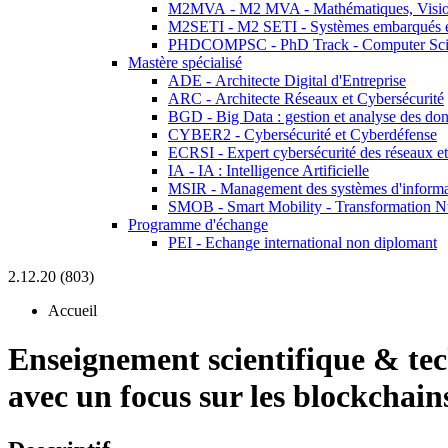
M2MVA - M2 MVA - Mathématiques, Vision
M2SETI - M2 SETI - Systèmes embarqués et 
PHDCOMPSC - PhD Track - Computer Sci
Mastère spécialisé
ADE - Architecte Digital d'Entreprise
ARC - Architecte Réseaux et Cybersécurité
BGD - Big Data : gestion et analyse des do
CYBER2 - Cybersécurité et Cyberdéfense
ECRSI - Expert cybersécurité des réseaux et
IA - IA : Intelligence Artificielle
MSIR - Management des systèmes d'informa
SMOB - Smart Mobility - Transformation N
Programme d'échange
PEI - Echange international non diplomant
2.12.20 (803)
Accueil
Enseignement scientifique & te
avec un focus sur les blockchain