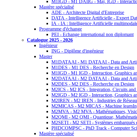
M1IGD - M1 DAIIG - Maj. IGD - Interactio
Mastère spécialisé
ADE - Architecte Digital d'Entreprise
DATA - Intelligence Artificielle - Expert 
IA - IA : Intelligence Artificielle multimoda
Programme d'échange
PEI - Echange international non diplomant
Catalogue 2025 - 2026
Ingénieur
ING - Diplôme d'ingénieur
Master
M1DATAAI - M1 DATAAI - Data and Artific
M1DES - M1 DES - Recherche en Design
M1IGD - M1 IGD - Interaction, Graphics a
M2DATAAI - M2 DATAAI - Data and Artific
M2DES - M2 DES - Recherche en Design
M2ICS - M2 ICS - Integration, Circuits and
M2IGD - M2 IGD - Interaction, Graphics a
M2IREN - M2 IREN - Industries de Réseau
M2MICAS - M2 MICAS - Machine learnIng
M2MVA - M2 MVA - Mathématiques, Vision
M2QMI - M2 QMI - Quantique, Mathématiq
M2SETI - M2 SETI - Systèmes embarqués et 
PHDCOMPSC - PhD Track - Computer Sci
Mastère spécialisé