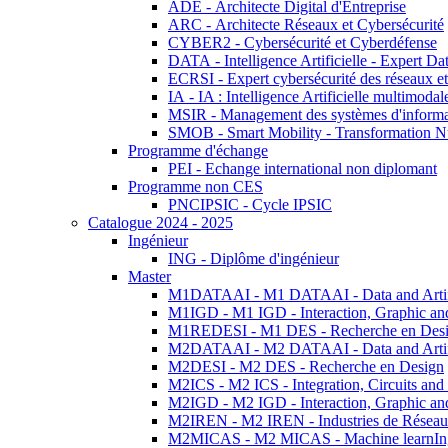
ADE - Architecte Digital d'Entreprise
ARC - Architecte Réseaux et Cybersécurité
CYBER2 - Cybersécurité et Cyberdéfense
DATA - Intelligence Artificielle - Expert 
ECRSI - Expert cybersécurité des réseaux et
IA - IA : Intelligence Artificielle multimoda
MSIR - Management des systèmes d'informa
SMOB - Smart Mobility - Transformation N
Programme d'échange
PEI - Echange international non diplomant
Programme non CES
PNCIPSIC - Cycle IPSIC
Catalogue 2024 - 2025
Ingénieur
ING - Diplôme d'ingénieur
Master
M1DATAAI - M1 DATAAI - Data and Artific
M1IGD - M1 IGD - Interaction, Graphic an
M1REDESI - M1 DES - Recherche en Des
M2DATAAI - M2 DATAAI - Data and Artific
M2DESI - M2 DES - Recherche en Design
M2ICS - M2 ICS - Integration, Circuits and
M2IGD - M2 IGD - Interaction, Graphic an
M2IREN - M2 IREN - Industries de Réseau
M2MICAS - M2 MICAS - Machine learnIng