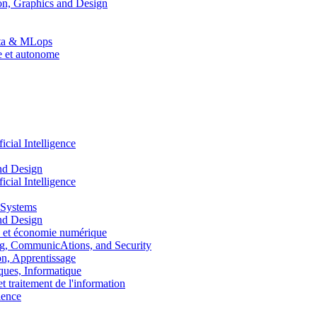
n, Graphics and Design
Data & MLops
le et autonome
ial Intelligence
nd Design
ial Intelligence
 Systems
nd Design
 et économie numérique
, CommunicAtions, and Security
, Apprentissage
ues, Informatique
traitement de l'information
ence