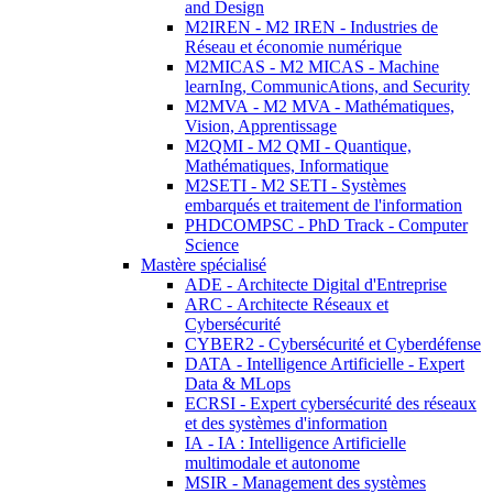
and Design
M2IREN - M2 IREN - Industries de
Réseau et économie numérique
M2MICAS - M2 MICAS - Machine
learnIng, CommunicAtions, and Security
M2MVA - M2 MVA - Mathématiques,
Vision, Apprentissage
M2QMI - M2 QMI - Quantique,
Mathématiques, Informatique
M2SETI - M2 SETI - Systèmes
embarqués et traitement de l'information
PHDCOMPSC - PhD Track - Computer
Science
Mastère spécialisé
ADE - Architecte Digital d'Entreprise
ARC - Architecte Réseaux et
Cybersécurité
CYBER2 - Cybersécurité et Cyberdéfense
DATA - Intelligence Artificielle - Expert
Data & MLops
ECRSI - Expert cybersécurité des réseaux
et des systèmes d'information
IA - IA : Intelligence Artificielle
multimodale et autonome
MSIR - Management des systèmes