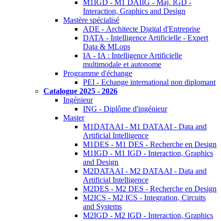
M1IGD - M1 DAIIG - Maj. IGD -
Interaction, Graphics and Design
Mastère spécialisé
ADE - Architecte Digital d'Entreprise
DATA - Intelligence Artificielle - Expert
Data & MLops
IA - IA : Intelligence Artificielle
multimodale et autonome
Programme d'échange
PEI - Echange international non diplomant
Catalogue 2025 - 2026
Ingénieur
ING - Diplôme d'ingénieur
Master
M1DATAAI - M1 DATAAI - Data and
Artificial Intelligence
M1DES - M1 DES - Recherche en Design
M1IGD - M1 IGD - Interaction, Graphics
and Design
M2DATAAI - M2 DATAAI - Data and
Artificial Intelligence
M2DES - M2 DES - Recherche en Design
M2ICS - M2 ICS - Integration, Circuits
and Systems
M2IGD - M2 IGD - Interaction, Graphics