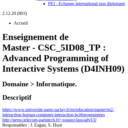
PEI - Echange international non diplomant
2.12.20 (803)
Accueil
Enseignement de
Master
-
CSC_5ID08_TP :
Advanced Programming of
Interactive Systems (D4INH09)
Domaine > Informatique.
Descriptif
https://www.universite-paris-saclay.fr/en/education/master/m2-
interaction-human-computer-interaction-hci#programmes
http://perso.telecom-paristech.fr/~eagan/class/advUI/
Responsables : J. Eagan, S. Huot