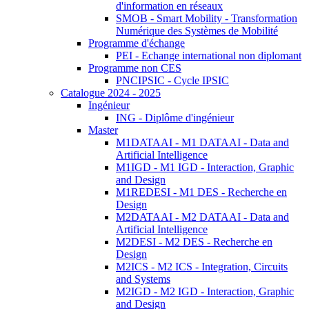
d'information en réseaux
SMOB - Smart Mobility - Transformation
Numérique des Systèmes de Mobilité
Programme d'échange
PEI - Echange international non diplomant
Programme non CES
PNCIPSIC - Cycle IPSIC
Catalogue 2024 - 2025
Ingénieur
ING - Diplôme d'ingénieur
Master
M1DATAAI - M1 DATAAI - Data and
Artificial Intelligence
M1IGD - M1 IGD - Interaction, Graphic
and Design
M1REDESI - M1 DES - Recherche en
Design
M2DATAAI - M2 DATAAI - Data and
Artificial Intelligence
M2DESI - M2 DES - Recherche en
Design
M2ICS - M2 ICS - Integration, Circuits
and Systems
M2IGD - M2 IGD - Interaction, Graphic
and Design