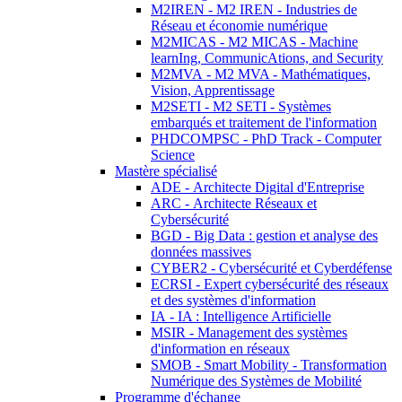
M2IREN - M2 IREN - Industries de
Réseau et économie numérique
M2MICAS - M2 MICAS - Machine
learnIng, CommunicAtions, and Security
M2MVA - M2 MVA - Mathématiques,
Vision, Apprentissage
M2SETI - M2 SETI - Systèmes
embarqués et traitement de l'information
PHDCOMPSC - PhD Track - Computer
Science
Mastère spécialisé
ADE - Architecte Digital d'Entreprise
ARC - Architecte Réseaux et
Cybersécurité
BGD - Big Data : gestion et analyse des
données massives
CYBER2 - Cybersécurité et Cyberdéfense
ECRSI - Expert cybersécurité des réseaux
et des systèmes d'information
IA - IA : Intelligence Artificielle
MSIR - Management des systèmes
d'information en réseaux
SMOB - Smart Mobility - Transformation
Numérique des Systèmes de Mobilité
Programme d'échange