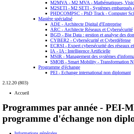
M2MVA - M2 MVA - Mathématiques, Vision
M2SETI - M2 SETI - Systèmes embarqués et 
PHDCOMPSC - PhD Track - Computer Sci
Mastère spécialisé
ADE - Architecte Digital d'Entreprise
ARC - Architecte Réseaux et Cybersécurité
BGD - Big Data : gestion et analyse des do
CYBER2 - Cybersécurité et Cyberdéfense
ECRSI - Expert cybersécurité des réseaux et
IA - IA : Intelligence Artificielle
MSIR - Management des systèmes d'informa
SMOB - Smart Mobility - Transformation N
Programme d'échange
PEI - Echange international non diplomant
2.12.20 (803)
Accueil
Programmes par année
-
PEI-M
programme d'échange non dipl
Informations générales