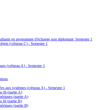
étudiants en programme d'échange non diplomant_Semestre 1
 objets (créneau C) - Semestre 1
ques (créneau A) - Semestre 1
ations
ées aux systèmes (créneau A) - Semestre 1
fil (partie A)
ériques (partie A)
fil (partie B)
ériques (partie B)