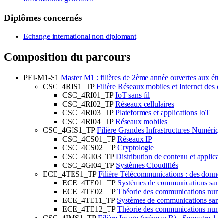
Diplômes concernés
Echange international non diplomant
Composition du parcours
PEI-M1-S1
Master M1 : filières de 2ème année ouvertes aux 
CSC_4RIS1_TP
Filière Réseaux mobiles et Internet des
CSC_4RI01_TP
IoT sans fil
CSC_4RI02_TP
Réseaux cellulaires
CSC_4RI03_TP
Plateformes et applications IoT
CSC_4RI04_TP
Réseaux mobiles
CSC_4GIS1_TP
Filière Grandes Infrastructures Numéri
CSC_4CS01_TP
Réseaux IP
CSC_4CS02_TP
Cryptologie
CSC_4GI03_TP
Distribution de contenu et applic
CSC_4GI04_TP
Systèmes Cloudifiés
ECE_4TES1_TP
Filière Télécommunications : des donn
ECE_4TE01_TP
Systèmes de communications sans 
ECE_4TE02_TP
Théorie des communications num
ECE_4TE11_TP
Systèmes de communications sans 
ECE_4TE12_TP
Théorie des communications num
CSC_4IMS1_TP
Filière Image (créneau B) - Semestre 1