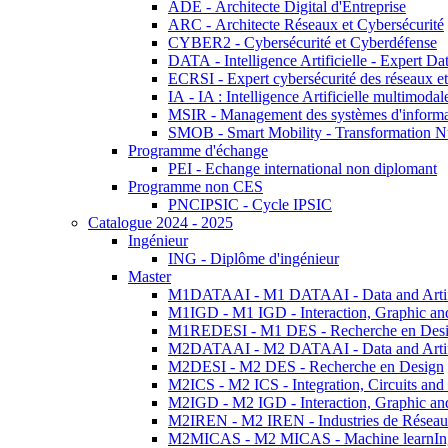
ADE - Architecte Digital d'Entreprise
ARC - Architecte Réseaux et Cybersécurité
CYBER2 - Cybersécurité et Cyberdéfense
DATA - Intelligence Artificielle - Expert 
ECRSI - Expert cybersécurité des réseaux et
IA - IA : Intelligence Artificielle multimoda
MSIR - Management des systèmes d'informa
SMOB - Smart Mobility - Transformation N
Programme d'échange
PEI - Echange international non diplomant
Programme non CES
PNCIPSIC - Cycle IPSIC
Catalogue 2024 - 2025
Ingénieur
ING - Diplôme d'ingénieur
Master
M1DATAAI - M1 DATAAI - Data and Artific
M1IGD - M1 IGD - Interaction, Graphic an
M1REDESI - M1 DES - Recherche en Des
M2DATAAI - M2 DATAAI - Data and Artific
M2DESI - M2 DES - Recherche en Design
M2ICS - M2 ICS - Integration, Circuits and
M2IGD - M2 IGD - Interaction, Graphic an
M2IREN - M2 IREN - Industries de Réseau
M2MICAS - M2 MICAS - Machine learnIng