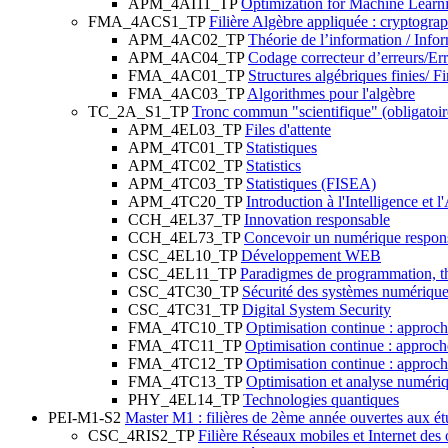
APM_4AI11_TP
Optimization for Machine Learn
FMA_4ACS1_TP
Filière Algèbre appliquée : cryptogra
APM_4AC02_TP
Théorie de l’information / Info
APM_4AC04_TP
Codage correcteur d’erreurs/Er
FMA_4AC01_TP
Structures algébriques finies/ F
FMA_4AC03_TP
Algorithmes pour l'algèbre
TC_2A_S1_TP
Tronc commun "scientifique" (obligatoi
APM_4EL03_TP
Files d'attente
APM_4TC01_TP
Statistiques
APM_4TC02_TP
Statistics
APM_4TC03_TP
Statistiques (FISEA)
APM_4TC20_TP
Introduction à l'Intelligence et l
CCH_4EL37_TP
Innovation responsable
CCH_4EL73_TP
Concevoir un numérique respons
CSC_4EL10_TP
Développement WEB
CSC_4EL11_TP
Paradigmes de programmation, th
CSC_4TC30_TP
Sécurité des systèmes numériqu
CSC_4TC31_TP
Digital System Security
FMA_4TC10_TP
Optimisation continue : approch
FMA_4TC11_TP
Optimisation continue : approche
FMA_4TC12_TP
Optimisation continue : approche
FMA_4TC13_TP
Optimisation et analyse numér
PHY_4EL14_TP
Technologies quantiques
PEI-M1-S2
Master M1 : filières de 2ème année ouvertes aux 
CSC_4RIS2_TP
Filière Réseaux mobiles et Internet des