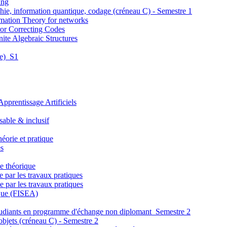
ing
phie, information quantique, codage (créneau C) - Semestre 1
rmation Theory for networks
ror Correcting Codes
inite Algebraic Structures
re)_S1
'Apprentissage Artificiels
able & inclusif
éorie et pratique
es
e théorique
 par les travaux pratiques
 par les travaux pratiques
ique (FISEA)
étudiants en programme d'échange non diplomant_Semestre 2
 objets (créneau C) - Semestre 2