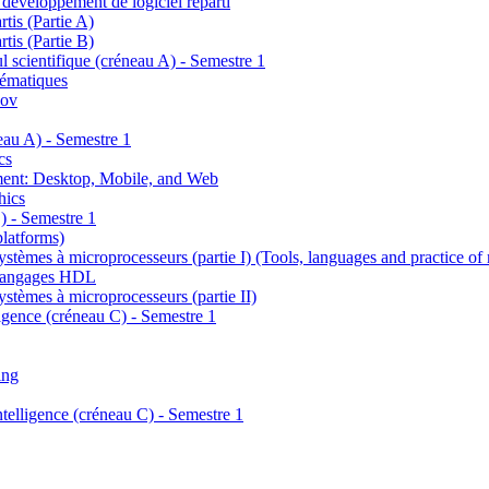
 développement de logiciel réparti
tis (Partie A)
tis (Partie B)
ul scientifique (créneau A) - Semestre 1
thématiques
kov
eau A) - Semestre 1
cs
ment: Desktop, Mobile, and Web
hics
) - Semestre 1
platforms)
systèmes à microprocesseurs (partie I) (Tools, languages and practice o
t langages HDL
systèmes à microprocesseurs (partie II)
lligence (créneau C) - Semestre 1
ing
Intelligence (créneau C) - Semestre 1