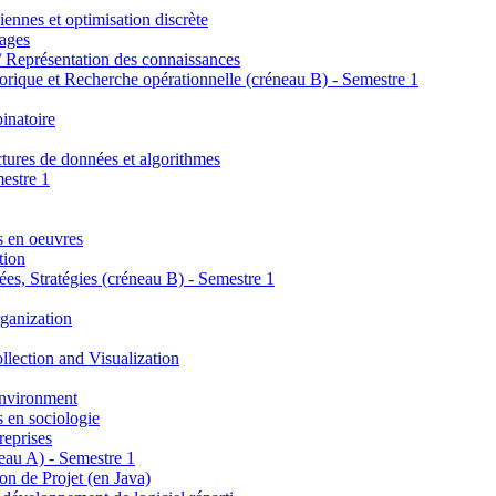
iennes et optimisation discrète
mages
/ Représentation des connaissances
orique et Recherche opérationnelle (créneau B) - Semestre 1
inatoire
tures de données et algorithmes
mestre 1
s en oeuvres
tion
es, Stratégies (créneau B) - Semestre 1
ganization
llection and Visualization
nvironment
 en sociologie
reprises
neau A) - Semestre 1
n de Projet (en Java)