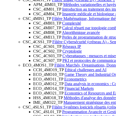
APM_4IM03_TP
Méthodes variationelles et bayés
CSC_4IM01_TP
Introduction au traitement des i
CSC_4IM04_TP
Imagerie médicale et biologique 
CSC_4MIS1_TP
Filière Mathématique, Informatique thé
CSC_4MI03_TP
Complexité
CSC_4MI07_TP
Calcul réparti par topologie comb
CSC_4MI08_TP
Algorithmique avancée
CSC_4MI13_TP
Perles de programmation de struc
CSC_4CSS1_TP
Filière Cybersécurité (créneau A) - Se
CSC_4CS01_TP
Réseaux IP
CSC_4CS02_TP
Cryptologie
CSC_4CS03_TP
Cyberattaques : menaces et mise
CSC_4CS07_TP
PKI et protocoles de communica
ECO_4MOS1_TP
Filière Marchés, Organisations, Donné
CCH_4MO19_TP
Ethical challenges and AI
ECO_4MO10_TP
Game Theory and Industrial Or
ECO_4MO11_TP
Econometrics
ECO_4MO12_TP
Data analysis in economics : Co
ECO_4MO14_TP
Financial Markets
ECO_4MO21_TP
Economics of Resources and E
HSS_4MO18_TP
Méthodes d'analyse des données
IME_4MO22_TP
Management stratégique des ent
CSC_4SLS1_TP
Filière Systèmes logiciels répartis (cré
CSC_4SL01_TP
Programmation Avancée et Gestio