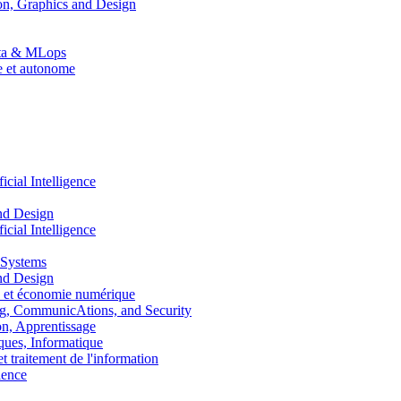
n, Graphics and Design
Data & MLops
le et autonome
ial Intelligence
nd Design
ial Intelligence
 Systems
nd Design
 et économie numérique
, CommunicAtions, and Security
, Apprentissage
ues, Informatique
traitement de l'information
ence