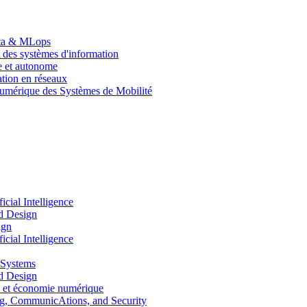
Data & MLops
 des systèmes d'information
le et autonome
tion en réseaux
umérique des Systèmes de Mobilité
ial Intelligence
d Design
ign
ial Intelligence
 Systems
d Design
 et économie numérique
, CommunicAtions, and Security