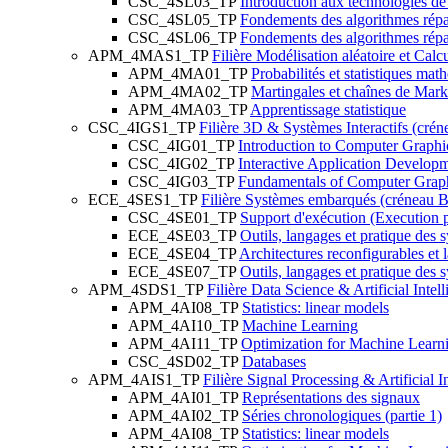
CSC_4SL03_TP
Introduction aux technologies de
CSC_4SL05_TP
Fondements des algorithmes répar
CSC_4SL06_TP
Fondements des algorithmes répar
APM_4MAS1_TP
Filière Modélisation aléatoire et Calc
APM_4MA01_TP
Probabilités et statistiques ma
APM_4MA02_TP
Martingales et chaînes de Mar
APM_4MA03_TP
Apprentissage statistique
CSC_4IGS1_TP
Filière 3D & Systèmes Interactifs (crén
CSC_4IG01_TP
Introduction to Computer Graphi
CSC_4IG02_TP
Interactive Application Develop
CSC_4IG03_TP
Fundamentals of Computer Grap
ECE_4SES1_TP
Filière Systèmes embarqués (créneau B
CSC_4SE01_TP
Support d'exécution (Execution 
ECE_4SE03_TP
Outils, langages et pratique des 
ECE_4SE04_TP
Architectures reconfigurables e
ECE_4SE07_TP
Outils, langages et pratique des 
APM_4SDS1_TP
Filière Data Science & Artificial Inte
APM_4AI08_TP
Statistics: linear models
APM_4AI10_TP
Machine Learning
APM_4AI11_TP
Optimization for Machine Learn
CSC_4SD02_TP
Databases
APM_4AIS1_TP
Filière Signal Processing & Artificial 
APM_4AI01_TP
Représentations des signaux
APM_4AI02_TP
Séries chronologiques (partie 1)
APM_4AI08_TP
Statistics: linear models