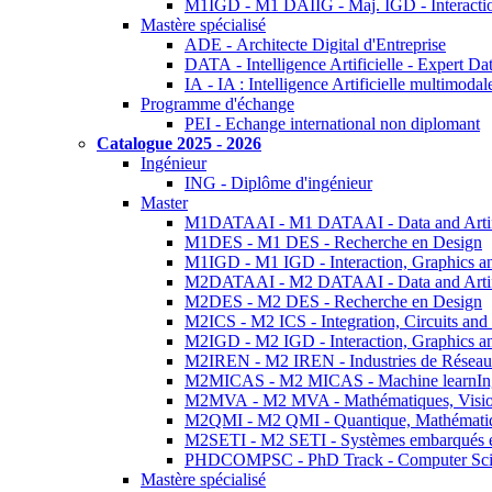
M1IGD - M1 DAIIG - Maj. IGD - Interactio
Mastère spécialisé
ADE - Architecte Digital d'Entreprise
DATA - Intelligence Artificielle - Expert 
IA - IA : Intelligence Artificielle multimoda
Programme d'échange
PEI - Echange international non diplomant
Catalogue 2025 - 2026
Ingénieur
ING - Diplôme d'ingénieur
Master
M1DATAAI - M1 DATAAI - Data and Artific
M1DES - M1 DES - Recherche en Design
M1IGD - M1 IGD - Interaction, Graphics a
M2DATAAI - M2 DATAAI - Data and Artific
M2DES - M2 DES - Recherche en Design
M2ICS - M2 ICS - Integration, Circuits and
M2IGD - M2 IGD - Interaction, Graphics a
M2IREN - M2 IREN - Industries de Réseau
M2MICAS - M2 MICAS - Machine learnIng
M2MVA - M2 MVA - Mathématiques, Vision
M2QMI - M2 QMI - Quantique, Mathématiq
M2SETI - M2 SETI - Systèmes embarqués et 
PHDCOMPSC - PhD Track - Computer Sci
Mastère spécialisé