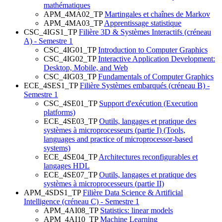
mathématiques
APM_4MA02_TP
Martingales et chaînes de Markov
APM_4MA03_TP
Apprentissage statistique
CSC_4IGS1_TP
Filière 3D & Systèmes Interactifs (créneau
A) - Semestre 1
CSC_4IG01_TP
Introduction to Computer Graphics
CSC_4IG02_TP
Interactive Application Development:
Desktop, Mobile, and Web
CSC_4IG03_TP
Fundamentals of Computer Graphics
ECE_4SES1_TP
Filière Systèmes embarqués (créneau B) -
Semestre 1
CSC_4SE01_TP
Support d'exécution (Execution
platforms)
ECE_4SE03_TP
Outils, langages et pratique des
systèmes à microprocesseurs (partie I) (Tools,
languages and practice of microprocessor-based
systems)
ECE_4SE04_TP
Architectures reconfigurables et
langages HDL
ECE_4SE07_TP
Outils, langages et pratique des
systèmes à microprocesseurs (partie II)
APM_4SDS1_TP
Filière Data Science & Artificial
Intelligence (créneau C) - Semestre 1
APM_4AI08_TP
Statistics: linear models
APM_4AI10_TP
Machine Learning