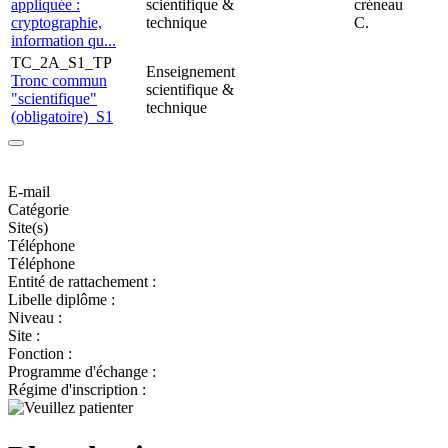
appliquée :
scientifique &
créneau
cryptographie,
technique
C.
information qu...
TC_2A_S1_TP
Enseignement
Tronc commun
scientifique &
"scientifique"
technique
(obligatoire)_S1
E-mail
Catégorie
Site(s)
Téléphone
Téléphone
Entité de rattachement :
Libelle diplôme :
Niveau :
Site :
Fonction :
Programme d'échange :
Régime d'inscription :