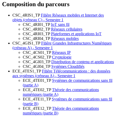
Composition du parcours
CSC_4RIS1_TP
Filière Réseaux mobiles et Internet des
objets (créneau C) - Semestre 1
CSC_4RI01_TP
IoT sans fil
CSC_4RI02_TP
Réseaux cellulaires
CSC_4RI03_TP
Plateformes et applications IoT
CSC_4RI04_TP
Réseaux mobiles
CSC_4GIS1_TP
Filière Grandes Infrastructures Numériques
(créneau A) - Semestre 1
CSC_4CS01_TP
Réseaux IP
CSC_4CS02_TP
Cryptologie
CSC_4GI03_TP
Distribution de contenu et applications
CSC_4GI04_TP
Systèmes Cloudifiés
ECE_4TES1_TP
Filière Télécommunications : des données
aux systèmes (créneau A) - Semestre 1
ECE_4TE01_TP
Systèmes de communications sans fil
(partie A)
ECE_4TE02_TP
Théorie des communications
numériques (partie A)
ECE_4TE11_TP
Systèmes de communications sans fil
(partie B)
ECE_4TE12_TP
Théorie des communications
numériques (partie B)