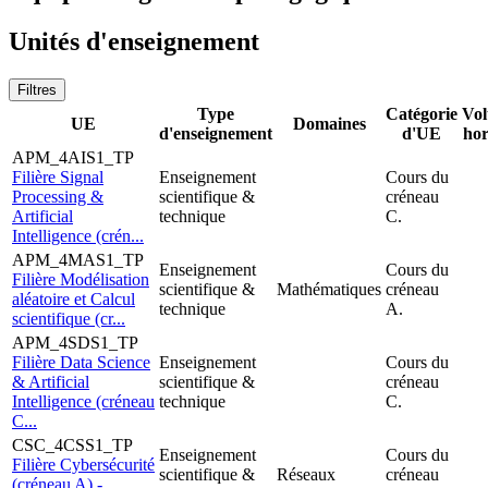
Unités d'enseignement
Filtres
Type
Catégorie
Vo
UE
Domaines
d'enseignement
d'UE
hor
APM_4AIS1_TP
Filière Signal
Enseignement
Cours du
Processing &
scientifique &
créneau
Artificial
technique
C.
Intelligence (crén...
APM_4MAS1_TP
Enseignement
Cours du
Filière Modélisation
scientifique &
Mathématiques
créneau
aléatoire et Calcul
technique
A.
scientifique (cr...
APM_4SDS1_TP
Filière Data Science
Enseignement
Cours du
& Artificial
scientifique &
créneau
Intelligence (créneau
technique
C.
C...
CSC_4CSS1_TP
Enseignement
Cours du
Filière Cybersécurité
scientifique &
Réseaux
créneau
(créneau A) -