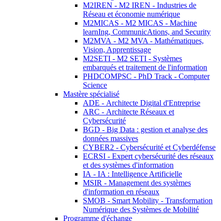
M2IREN - M2 IREN - Industries de
Réseau et économie numérique
M2MICAS - M2 MICAS - Machine
learnIng, CommunicAtions, and Security
M2MVA - M2 MVA - Mathématiques,
Vision, Apprentissage
M2SETI - M2 SETI - Systèmes
embarqués et traitement de l'information
PHDCOMPSC - PhD Track - Computer
Science
Mastère spécialisé
ADE - Architecte Digital d'Entreprise
ARC - Architecte Réseaux et
Cybersécurité
BGD - Big Data : gestion et analyse des
données massives
CYBER2 - Cybersécurité et Cyberdéfense
ECRSI - Expert cybersécurité des réseaux
et des systèmes d'information
IA - IA : Intelligence Artificielle
MSIR - Management des systèmes
d'information en réseaux
SMOB - Smart Mobility - Transformation
Numérique des Systèmes de Mobilité
Programme d'échange