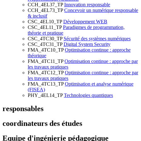
CCH_4EL37_TP
Innovation responsable
CCH_4EL73_TP
Concevoir un numérique responsable
& inclusif
CSC_4EL10_TP
Développement WEB
CSC_4EL11_TP
Paradigmes de programmation,
théorie et pratique
CSC_4TC30_TP
Sécurité des systèmes numériques
CSC_4TC31_TP
Digital System Security
FMA_4TC10_TP
Optimisation continue : approche
théorique
FMA_4TC11_TP
Optimisation continue : approche par
les travaux pratiques
FMA_4TC12_TP
Optimisation continue : approche par
les travaux pratiques
FMA_4TC13_TP
Optimisation et analyse numérique
(FISEA)
PHY_4EL14_TP
Technologies quantiques
responsables
coordinateurs des études
Equipe d'ingénierie pédagogique