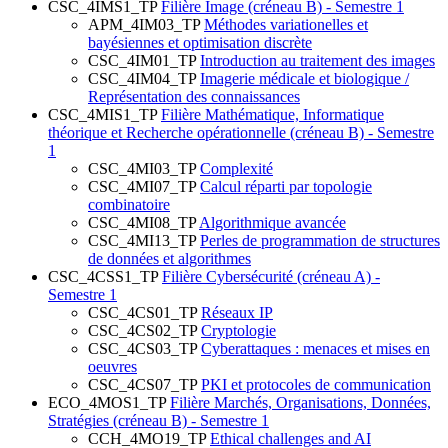
CSC_4IMS1_TP
Filière Image (créneau B) - Semestre 1
APM_4IM03_TP
Méthodes variationelles et
bayésiennes et optimisation discrète
CSC_4IM01_TP
Introduction au traitement des images
CSC_4IM04_TP
Imagerie médicale et biologique /
Représentation des connaissances
CSC_4MIS1_TP
Filière Mathématique, Informatique
théorique et Recherche opérationnelle (créneau B) - Semestre
1
CSC_4MI03_TP
Complexité
CSC_4MI07_TP
Calcul réparti par topologie
combinatoire
CSC_4MI08_TP
Algorithmique avancée
CSC_4MI13_TP
Perles de programmation de structures
de données et algorithmes
CSC_4CSS1_TP
Filière Cybersécurité (créneau A) -
Semestre 1
CSC_4CS01_TP
Réseaux IP
CSC_4CS02_TP
Cryptologie
CSC_4CS03_TP
Cyberattaques : menaces et mises en
oeuvres
CSC_4CS07_TP
PKI et protocoles de communication
ECO_4MOS1_TP
Filière Marchés, Organisations, Données,
Stratégies (créneau B) - Semestre 1
CCH_4MO19_TP
Ethical challenges and AI