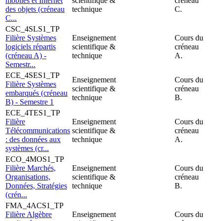
mobiles et Internet
scientifique &
créneau
des objets (créneau
technique
C.
C...
CSC_4SLS1_TP
Filière Systèmes
Enseignement
Cours du
logiciels répartis
scientifique &
créneau
(créneau A) -
technique
A.
Semestr...
ECE_4SES1_TP
Enseignement
Cours du
Filière Systèmes
scientifique &
créneau
embarqués (créneau
technique
B.
B) - Semestre 1
ECE_4TES1_TP
Filière
Enseignement
Cours du
Télécommunications
scientifique &
créneau
: des données aux
technique
A.
systèmes (cr...
ECO_4MOS1_TP
Filière Marchés,
Enseignement
Cours du
Organisations,
scientifique &
créneau
Données, Stratégies
technique
B.
(crén...
FMA_4ACS1_TP
Filière Algèbre
Enseignement
Cours du