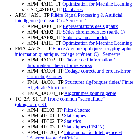
APM_4AI11_TP
Optimization for Machine Learning
CSC_4SD02_TP
Databases
APM_4AIS1_TP
Filière Signal Processing & Artificial
Intelligence (créneau C) - Semestre 1
APM_4AI01_TP
Représentations des signaux
APM_4AI02_TP
Séries chronologiques (partie 1)
APM_4AI08_TP
Statistics: linear models
APM_4AI11_TP
Optimization for Machine Learning
FMA_4ACS1_TP
Filière Algèbre appliquée : cryptographie,
information quantique, codage (créneau C) - Semestre 1
APM_4AC02_TP
Théorie de l’information /
Information Theory for networks
APM_4AC04_TP
Codage correcteur d’erreurs/Error
Correcting Codes
FMA_4AC01_TP
Structures algébriques finies/ Finite
Algebraic Structures
FMA_4AC03_TP
Algorithmes pour l'algèbre
TC_2A_S1_TP
Tronc commun "scientifique"
(obligatoire)_S1
APM_4EL03_TP
Files d'attente
APM_4TC01_TP
Statistiques
APM_4TC02_TP
Statistics
APM_4TC03_TP
Statistiques (FISEA)
APM_4TC20_TP
Introduction à l'Intelligence et
l'Apprentissage Artificiels