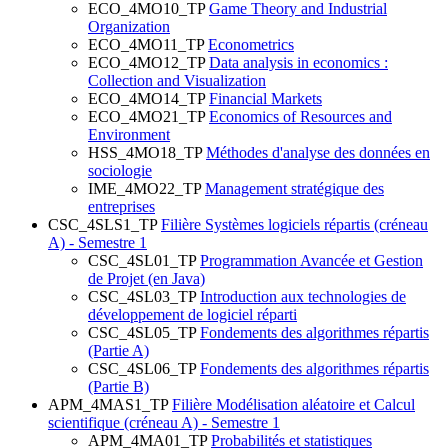
ECO_4MO10_TP
Game Theory and Industrial
Organization
ECO_4MO11_TP
Econometrics
ECO_4MO12_TP
Data analysis in economics :
Collection and Visualization
ECO_4MO14_TP
Financial Markets
ECO_4MO21_TP
Economics of Resources and
Environment
HSS_4MO18_TP
Méthodes d'analyse des données en
sociologie
IME_4MO22_TP
Management stratégique des
entreprises
CSC_4SLS1_TP
Filière Systèmes logiciels répartis (créneau
A) - Semestre 1
CSC_4SL01_TP
Programmation Avancée et Gestion
de Projet (en Java)
CSC_4SL03_TP
Introduction aux technologies de
développement de logiciel réparti
CSC_4SL05_TP
Fondements des algorithmes répartis
(Partie A)
CSC_4SL06_TP
Fondements des algorithmes répartis
(Partie B)
APM_4MAS1_TP
Filière Modélisation aléatoire et Calcul
scientifique (créneau A) - Semestre 1
APM_4MA01_TP
Probabilités et statistiques