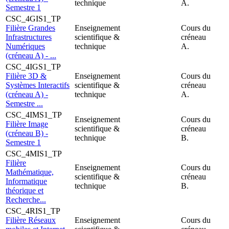
technique
A.
Semestre 1
CSC_4GIS1_TP
Filière Grandes
Enseignement
Cours du
Infrastructures
scientifique &
créneau
Numériques
technique
A.
(créneau A) - ...
CSC_4IGS1_TP
Filière 3D &
Enseignement
Cours du
Systèmes Interactifs
scientifique &
créneau
(créneau A) -
technique
A.
Semestre ...
CSC_4IMS1_TP
Enseignement
Cours du
Filière Image
scientifique &
créneau
(créneau B) -
technique
B.
Semestre 1
CSC_4MIS1_TP
Filière
Enseignement
Cours du
Mathématique,
scientifique &
créneau
Informatique
technique
B.
théorique et
Recherche...
CSC_4RIS1_TP
Filière Réseaux
Enseignement
Cours du