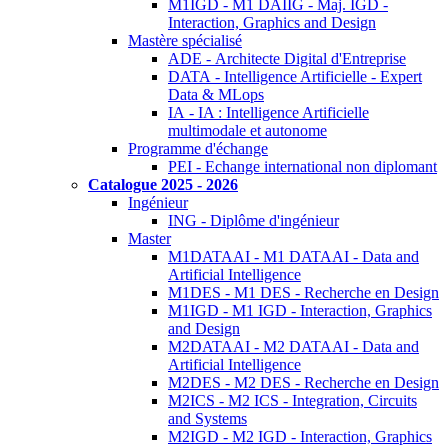
M1IGD - M1 DAIIG - Maj. IGD -
Interaction, Graphics and Design
Mastère spécialisé
ADE - Architecte Digital d'Entreprise
DATA - Intelligence Artificielle - Expert
Data & MLops
IA - IA : Intelligence Artificielle
multimodale et autonome
Programme d'échange
PEI - Echange international non diplomant
Catalogue 2025 - 2026
Ingénieur
ING - Diplôme d'ingénieur
Master
M1DATAAI - M1 DATAAI - Data and
Artificial Intelligence
M1DES - M1 DES - Recherche en Design
M1IGD - M1 IGD - Interaction, Graphics
and Design
M2DATAAI - M2 DATAAI - Data and
Artificial Intelligence
M2DES - M2 DES - Recherche en Design
M2ICS - M2 ICS - Integration, Circuits
and Systems
M2IGD - M2 IGD - Interaction, Graphics