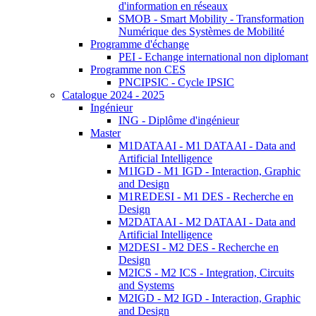
d'information en réseaux
SMOB - Smart Mobility - Transformation
Numérique des Systèmes de Mobilité
Programme d'échange
PEI - Echange international non diplomant
Programme non CES
PNCIPSIC - Cycle IPSIC
Catalogue 2024 - 2025
Ingénieur
ING - Diplôme d'ingénieur
Master
M1DATAAI - M1 DATAAI - Data and
Artificial Intelligence
M1IGD - M1 IGD - Interaction, Graphic
and Design
M1REDESI - M1 DES - Recherche en
Design
M2DATAAI - M2 DATAAI - Data and
Artificial Intelligence
M2DESI - M2 DES - Recherche en
Design
M2ICS - M2 ICS - Integration, Circuits
and Systems
M2IGD - M2 IGD - Interaction, Graphic
and Design