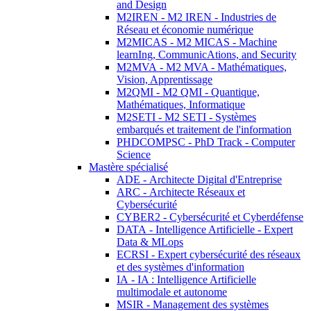
and Design
M2IREN - M2 IREN - Industries de
Réseau et économie numérique
M2MICAS - M2 MICAS - Machine
learnIng, CommunicAtions, and Security
M2MVA - M2 MVA - Mathématiques,
Vision, Apprentissage
M2QMI - M2 QMI - Quantique,
Mathématiques, Informatique
M2SETI - M2 SETI - Systèmes
embarqués et traitement de l'information
PHDCOMPSC - PhD Track - Computer
Science
Mastère spécialisé
ADE - Architecte Digital d'Entreprise
ARC - Architecte Réseaux et
Cybersécurité
CYBER2 - Cybersécurité et Cyberdéfense
DATA - Intelligence Artificielle - Expert
Data & MLops
ECRSI - Expert cybersécurité des réseaux
et des systèmes d'information
IA - IA : Intelligence Artificielle
multimodale et autonome
MSIR - Management des systèmes