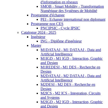
d'information en réseaux
SMOB - Smart Mobility - Transformation
Numérique des Systèmes de Mobilité
Programme d'échange
PEI - Echange international non diplomant
Programme non CES
PNCIPSIC - Cycle IPSIC
Catalogue 2024 - 2025
Ingénieur
ING - Diplôme d'ingénieur
Master
M1DATAAI - M1 DATAAI - Data and
Artificial Intelligence
M1IGD - M1 IGD - Interaction, Graphic
and Design
M1REDESI - M1 DES - Recherche en
Design
M2DATAAI - M2 DATAAI - Data and
Artificial Intelligence
M2DESI - M2 DES - Recherche en
Design
M2ICS - M2 ICS - Integration, Circuits
and Systems
M2IGD - M2 IGD - Interaction, Graphic
and Design