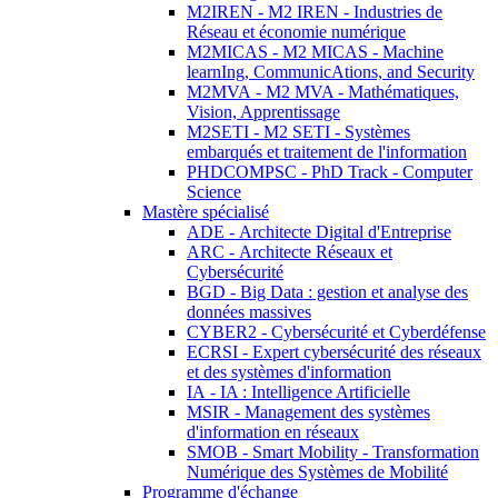
M2IREN - M2 IREN - Industries de
Réseau et économie numérique
M2MICAS - M2 MICAS - Machine
learnIng, CommunicAtions, and Security
M2MVA - M2 MVA - Mathématiques,
Vision, Apprentissage
M2SETI - M2 SETI - Systèmes
embarqués et traitement de l'information
PHDCOMPSC - PhD Track - Computer
Science
Mastère spécialisé
ADE - Architecte Digital d'Entreprise
ARC - Architecte Réseaux et
Cybersécurité
BGD - Big Data : gestion et analyse des
données massives
CYBER2 - Cybersécurité et Cyberdéfense
ECRSI - Expert cybersécurité des réseaux
et des systèmes d'information
IA - IA : Intelligence Artificielle
MSIR - Management des systèmes
d'information en réseaux
SMOB - Smart Mobility - Transformation
Numérique des Systèmes de Mobilité
Programme d'échange