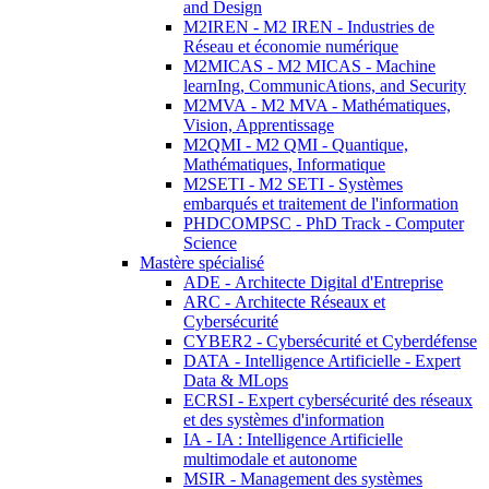
and Design
M2IREN - M2 IREN - Industries de
Réseau et économie numérique
M2MICAS - M2 MICAS - Machine
learnIng, CommunicAtions, and Security
M2MVA - M2 MVA - Mathématiques,
Vision, Apprentissage
M2QMI - M2 QMI - Quantique,
Mathématiques, Informatique
M2SETI - M2 SETI - Systèmes
embarqués et traitement de l'information
PHDCOMPSC - PhD Track - Computer
Science
Mastère spécialisé
ADE - Architecte Digital d'Entreprise
ARC - Architecte Réseaux et
Cybersécurité
CYBER2 - Cybersécurité et Cyberdéfense
DATA - Intelligence Artificielle - Expert
Data & MLops
ECRSI - Expert cybersécurité des réseaux
et des systèmes d'information
IA - IA : Intelligence Artificielle
multimodale et autonome
MSIR - Management des systèmes