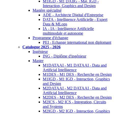
M1IGD - M1 DAIIG - Maj. IGD -
Interaction, Graphics and Design
Mastère spécialisé
ADE - Architecte Digital d'Entreprise
DATA - Intelligence Artificielle - Expert
Data & MLops
IA - IA : Intelligence Artificielle
multimodale et autonome
Programme d'échange
PEI - Echange international non diplomant
Catalogue 2025 - 2026
Ingénieur
ING - Diplôme d'ingénieur
Master
M1DATAAI - M1 DATAAI - Data and
Artificial Intelligence
M1DES - M1 DES - Recherche en Design
M1IGD - M1 IGD - Interaction, Graphics
and Design
M2DATAAI - M2 DATAAI - Data and
Artificial Intelligence
M2DES - M2 DES - Recherche en Design
M2ICS - M2 ICS - Integration, Circuits
and Systems
M2IGD - M2 IGD - Interaction, Graphics