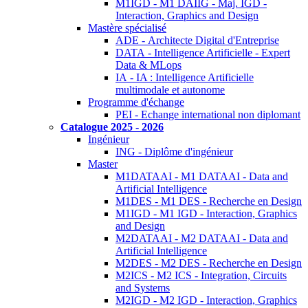
M1IGD - M1 DAIIG - Maj. IGD -
Interaction, Graphics and Design
Mastère spécialisé
ADE - Architecte Digital d'Entreprise
DATA - Intelligence Artificielle - Expert
Data & MLops
IA - IA : Intelligence Artificielle
multimodale et autonome
Programme d'échange
PEI - Echange international non diplomant
Catalogue 2025 - 2026
Ingénieur
ING - Diplôme d'ingénieur
Master
M1DATAAI - M1 DATAAI - Data and
Artificial Intelligence
M1DES - M1 DES - Recherche en Design
M1IGD - M1 IGD - Interaction, Graphics
and Design
M2DATAAI - M2 DATAAI - Data and
Artificial Intelligence
M2DES - M2 DES - Recherche en Design
M2ICS - M2 ICS - Integration, Circuits
and Systems
M2IGD - M2 IGD - Interaction, Graphics