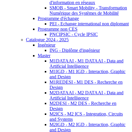
d'information en réseaux
SMOB - Smart Mobility - Transformation
Numérique des Systèmes de Mobilité
Programme d'échange
PEI - Echange international non diplomant
Programme non CES
PNCIPSIC - Cycle IPSIC
Catalogue 2024 - 2025
Ingénieur
ING - Diplôme d'ingénieur
Master
M1DATAAI - M1 DATAAI - Data and
Artificial Intelligence
M1IGD - M1 IGD - Interaction, Graphic
and Design
M1REDESI - M1 DES - Recherche en
Design
M2DATAAI - M2 DATAAI - Data and
Artificial Intelligence
M2DESI - M2 DES - Recherche en
Design
M2ICS - M2 ICS - Integration, Circuits
and Systems
M2IGD - M2 IGD - Interaction, Graphic
and Design