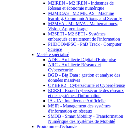
M2IREN - M2 IREN - Industries de
Réseau et économie numérique
M2MICAS - M2 MICAS - Machine
learnIng, CommunicAtions, and Security
M2MVA - M2 MVA - Mathématiques,
Vision, Apprentissage
M2SETI - M2 SETI - Systèmes
embarqués et traitement de l'information
PHDCOMPSC - PhD Track - Computer
Science
Mastère spécialisé
ADE - Architecte Digital d'Entreprise
ARC - Architecte Réseaux et
Cybersécurité
BGD - Big Data : gestion et analyse des
données massives
CYBER2 - Cybersécurité et Cyberdéfense
ECRSI - Expert cybersécurité des réseaux
et des systèmes d'information
IA - IA : Intelligence Artificielle
MSIR - Management des systèmes
d'information en réseaux
SMOB - Smart Mobility - Transformation
Numérique des Systèmes de Mobilité
Programme d'échange