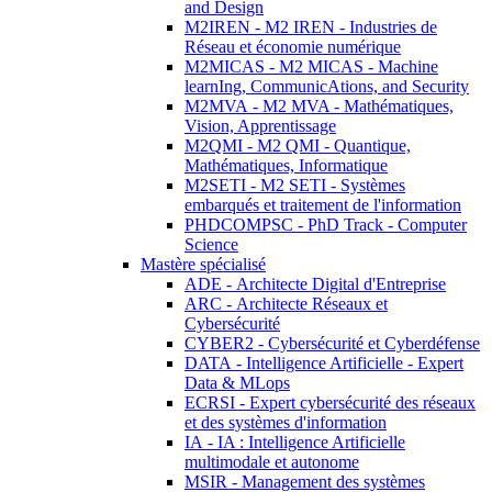
and Design
M2IREN - M2 IREN - Industries de
Réseau et économie numérique
M2MICAS - M2 MICAS - Machine
learnIng, CommunicAtions, and Security
M2MVA - M2 MVA - Mathématiques,
Vision, Apprentissage
M2QMI - M2 QMI - Quantique,
Mathématiques, Informatique
M2SETI - M2 SETI - Systèmes
embarqués et traitement de l'information
PHDCOMPSC - PhD Track - Computer
Science
Mastère spécialisé
ADE - Architecte Digital d'Entreprise
ARC - Architecte Réseaux et
Cybersécurité
CYBER2 - Cybersécurité et Cyberdéfense
DATA - Intelligence Artificielle - Expert
Data & MLops
ECRSI - Expert cybersécurité des réseaux
et des systèmes d'information
IA - IA : Intelligence Artificielle
multimodale et autonome
MSIR - Management des systèmes