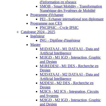
d'information en réseaux
SMOB - Smart Mobility - Transformation
Numérique des Systèmes de Mobilité
Programme d'échange
PEI - Echange international non diplomant
Programme non CES
PNCIPSIC - Cycle IPSIC
Catalogue 2024 - 2025
Ingénieur
ING - Diplôme d'ingénieur
Master
M1DATAAI - M1 DATAAI - Data and
Artificial Intelligence
M1IGD - M1 IGD - Interaction, Graphic
and Design
M1REDESI - M1 DES - Recherche en
Design
M2DATAAI - M2 DATAAI - Data and
Artificial Intelligence
M2DESI - M2 DES - Recherche en
Design
M2ICS - M2 ICS - Integration, Circuits
and Systems
M2IGD - M2 IGD - Interaction, Graphic
and Design