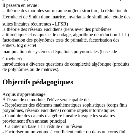
Il passera en revue :
la théorie des modules sur un anneau (leur structure, la réduction de
Hermite et de Smith dune matrice, invariants de similitude, étude des
suites linéaires récurrentes - LFSR)
la théorie des réseaux euclidiens (liens avec des problèmes
arithmétiques classiques et le codage, algorithme de réduction LLL)
factorisation des polynômes tests de primalité, factorisation des
entiers, log discret
manipulation de systèmes d'équations polynomiales (bases de
Groebner)
introduction à diverses questions de complexité algébrique (produits
de polynômes ou de matrices).
Objectifs pédagogiques
Acquis d'apprentissage
À l'issue de ce module, l'élève sera capable de:
- Représenter des éléments mathématiques sophistiques (corps finis,
polynômes, réseaux euclidiens) comme objets informatiques
- Conduire des calculs d'algèbre linéaire lorsque les scalaires
proviennent d'un anneau principal
- Calculer un base LLL réduite d'un réseau
- Factoriser un polynôme à coefficient entier ou dans un corps fini