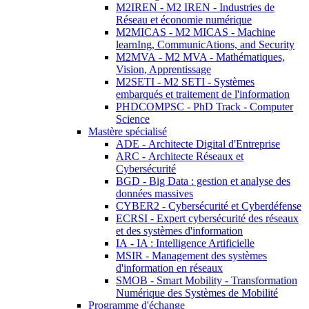
M2IREN - M2 IREN - Industries de
Réseau et économie numérique
M2MICAS - M2 MICAS - Machine
learnIng, CommunicAtions, and Security
M2MVA - M2 MVA - Mathématiques,
Vision, Apprentissage
M2SETI - M2 SETI - Systèmes
embarqués et traitement de l'information
PHDCOMPSC - PhD Track - Computer
Science
Mastère spécialisé
ADE - Architecte Digital d'Entreprise
ARC - Architecte Réseaux et
Cybersécurité
BGD - Big Data : gestion et analyse des
données massives
CYBER2 - Cybersécurité et Cyberdéfense
ECRSI - Expert cybersécurité des réseaux
et des systèmes d'information
IA - IA : Intelligence Artificielle
MSIR - Management des systèmes
d'information en réseaux
SMOB - Smart Mobility - Transformation
Numérique des Systèmes de Mobilité
Programme d'échange