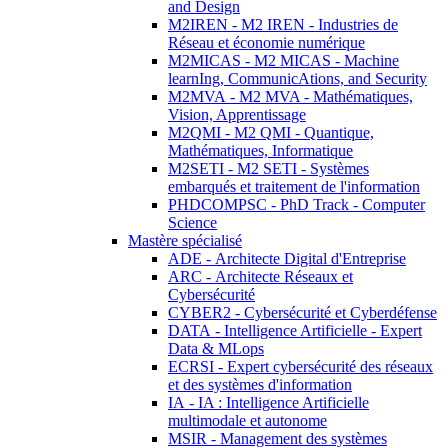
and Design
M2IREN - M2 IREN - Industries de
Réseau et économie numérique
M2MICAS - M2 MICAS - Machine
learnIng, CommunicAtions, and Security
M2MVA - M2 MVA - Mathématiques,
Vision, Apprentissage
M2QMI - M2 QMI - Quantique,
Mathématiques, Informatique
M2SETI - M2 SETI - Systèmes
embarqués et traitement de l'information
PHDCOMPSC - PhD Track - Computer
Science
Mastère spécialisé
ADE - Architecte Digital d'Entreprise
ARC - Architecte Réseaux et
Cybersécurité
CYBER2 - Cybersécurité et Cyberdéfense
DATA - Intelligence Artificielle - Expert
Data & MLops
ECRSI - Expert cybersécurité des réseaux
et des systèmes d'information
IA - IA : Intelligence Artificielle
multimodale et autonome
MSIR - Management des systèmes