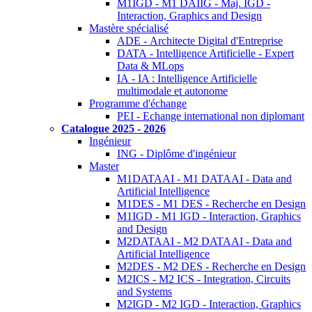
M1IGD - M1 DAIIG - Maj. IGD -
Interaction, Graphics and Design
Mastère spécialisé
ADE - Architecte Digital d'Entreprise
DATA - Intelligence Artificielle - Expert
Data & MLops
IA - IA : Intelligence Artificielle
multimodale et autonome
Programme d'échange
PEI - Echange international non diplomant
Catalogue 2025 - 2026
Ingénieur
ING - Diplôme d'ingénieur
Master
M1DATAAI - M1 DATAAI - Data and
Artificial Intelligence
M1DES - M1 DES - Recherche en Design
M1IGD - M1 IGD - Interaction, Graphics
and Design
M2DATAAI - M2 DATAAI - Data and
Artificial Intelligence
M2DES - M2 DES - Recherche en Design
M2ICS - M2 ICS - Integration, Circuits
and Systems
M2IGD - M2 IGD - Interaction, Graphics