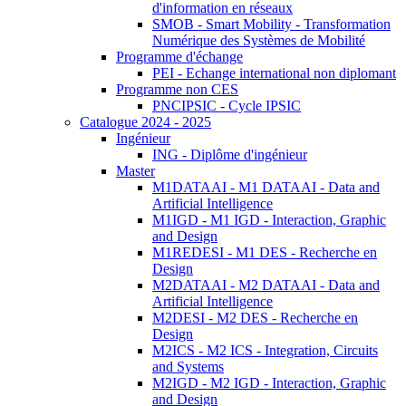
d'information en réseaux
SMOB - Smart Mobility - Transformation
Numérique des Systèmes de Mobilité
Programme d'échange
PEI - Echange international non diplomant
Programme non CES
PNCIPSIC - Cycle IPSIC
Catalogue 2024 - 2025
Ingénieur
ING - Diplôme d'ingénieur
Master
M1DATAAI - M1 DATAAI - Data and
Artificial Intelligence
M1IGD - M1 IGD - Interaction, Graphic
and Design
M1REDESI - M1 DES - Recherche en
Design
M2DATAAI - M2 DATAAI - Data and
Artificial Intelligence
M2DESI - M2 DES - Recherche en
Design
M2ICS - M2 ICS - Integration, Circuits
and Systems
M2IGD - M2 IGD - Interaction, Graphic
and Design