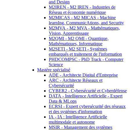
and Design
M2IREN - M2 IREN - Industries de
Réseau et économie numérique
M2MICAS - M2 MICAS - Machine
learnIng, CommunicAtions, and Security
M2MVA - M2 MVA - Mathématiques,
Vision, Apprentissage
M2QMI - M2 QMI - Quantique,
Mathématiques, Informatique
M2SETI - M2 SETI - Systèmes
embarqués et traitement de l'information
PHDCOMPSC - PhD Track - Computer
Science
Mastère spécialisé
ADE - Architecte Digital d'Entreprise
ARC - Architecte Réseaux et
Cybersécurité
CYBER2 - Cybersécurité et Cyberdéfense
DATA - Intelligence Artificielle - Expert
Data & MLops
ECRSI - Expert cybersécurité des réseaux
et des systèmes d'information
IA - IA : Intelligence Artificielle
multimodale et autonome
MSIR - Management des systèmes