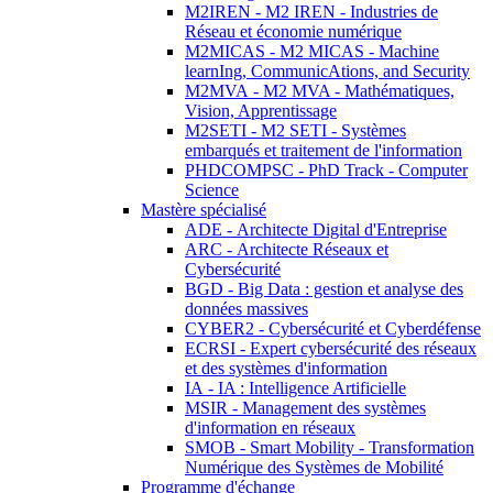
M2IREN - M2 IREN - Industries de
Réseau et économie numérique
M2MICAS - M2 MICAS - Machine
learnIng, CommunicAtions, and Security
M2MVA - M2 MVA - Mathématiques,
Vision, Apprentissage
M2SETI - M2 SETI - Systèmes
embarqués et traitement de l'information
PHDCOMPSC - PhD Track - Computer
Science
Mastère spécialisé
ADE - Architecte Digital d'Entreprise
ARC - Architecte Réseaux et
Cybersécurité
BGD - Big Data : gestion et analyse des
données massives
CYBER2 - Cybersécurité et Cyberdéfense
ECRSI - Expert cybersécurité des réseaux
et des systèmes d'information
IA - IA : Intelligence Artificielle
MSIR - Management des systèmes
d'information en réseaux
SMOB - Smart Mobility - Transformation
Numérique des Systèmes de Mobilité
Programme d'échange