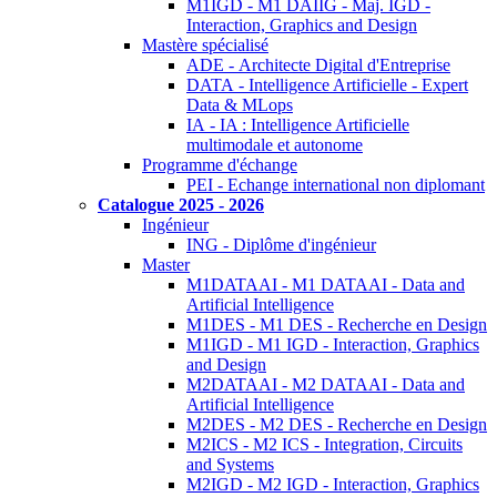
M1IGD - M1 DAIIG - Maj. IGD -
Interaction, Graphics and Design
Mastère spécialisé
ADE - Architecte Digital d'Entreprise
DATA - Intelligence Artificielle - Expert
Data & MLops
IA - IA : Intelligence Artificielle
multimodale et autonome
Programme d'échange
PEI - Echange international non diplomant
Catalogue 2025 - 2026
Ingénieur
ING - Diplôme d'ingénieur
Master
M1DATAAI - M1 DATAAI - Data and
Artificial Intelligence
M1DES - M1 DES - Recherche en Design
M1IGD - M1 IGD - Interaction, Graphics
and Design
M2DATAAI - M2 DATAAI - Data and
Artificial Intelligence
M2DES - M2 DES - Recherche en Design
M2ICS - M2 ICS - Integration, Circuits
and Systems
M2IGD - M2 IGD - Interaction, Graphics