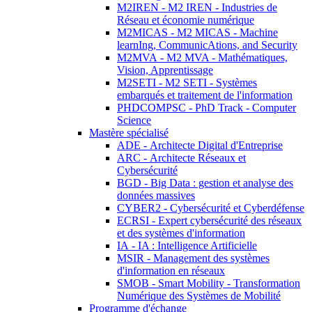
M2IREN - M2 IREN - Industries de
Réseau et économie numérique
M2MICAS - M2 MICAS - Machine
learnIng, CommunicAtions, and Security
M2MVA - M2 MVA - Mathématiques,
Vision, Apprentissage
M2SETI - M2 SETI - Systèmes
embarqués et traitement de l'information
PHDCOMPSC - PhD Track - Computer
Science
Mastère spécialisé
ADE - Architecte Digital d'Entreprise
ARC - Architecte Réseaux et
Cybersécurité
BGD - Big Data : gestion et analyse des
données massives
CYBER2 - Cybersécurité et Cyberdéfense
ECRSI - Expert cybersécurité des réseaux
et des systèmes d'information
IA - IA : Intelligence Artificielle
MSIR - Management des systèmes
d'information en réseaux
SMOB - Smart Mobility - Transformation
Numérique des Systèmes de Mobilité
Programme d'échange