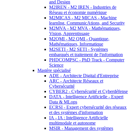
and Design
M2IREN - M2 IREN - Industries de
Réseau et économie numérique
M2MICAS - M2 MICAS - Machine
learnIng, CommunicAtions, and Security
M2MVA - M2 MVA - Mathématiques,
Vision, Apprentissage
M2QMI - M2 QMI - Quantique,
Mathématiques, Informatique
M2SETI - M2 SETI - Systèmes
embarqués et traitement de l'information
PHDCOMPSC - PhD Track - Computer
Science
Mastère spécialisé
ADE - Architecte Digital d'Entreprise
ARC - Architecte Réseaux et
Cybersécurité
CYBER2 - Cybersécurité et Cyberdéfense
DATA - Intelligence Artificielle - Expert
Data & MLops
ECRSI - Expert cybersécurité des réseaux
et des systèmes d'information
IA - IA : Intelligence Artificielle
multimodale et autonome
MSIR - Management des systèmes