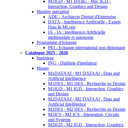
M1IGD - M1 DAIIG - Maj. IGD -
Interaction, Graphics and Design
Mastère spécialisé
ADE - Architecte Digital d'Entreprise
DATA - Intelligence Artificielle - Expert
Data & MLops
IA - IA : Intelligence Artificielle
multimodale et autonome
Programme d'échange
PEI - Echange international non diplomant
Catalogue 2025 - 2026
Ingénieur
ING - Diplôme d'ingénieur
Master
M1DATAAI - M1 DATAAI - Data and
Artificial Intelligence
M1DES - M1 DES - Recherche en Design
M1IGD - M1 IGD - Interaction, Graphics
and Design
M2DATAAI - M2 DATAAI - Data and
Artificial Intelligence
M2DES - M2 DES - Recherche en Design
M2ICS - M2 ICS - Integration, Circuits
and Systems
M2IGD - M2 IGD - Interaction, Graphics