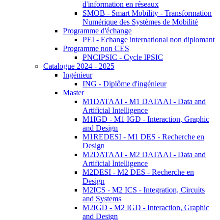
d'information en réseaux
SMOB - Smart Mobility - Transformation
Numérique des Systèmes de Mobilité
Programme d'échange
PEI - Echange international non diplomant
Programme non CES
PNCIPSIC - Cycle IPSIC
Catalogue 2024 - 2025
Ingénieur
ING - Diplôme d'ingénieur
Master
M1DATAAI - M1 DATAAI - Data and
Artificial Intelligence
M1IGD - M1 IGD - Interaction, Graphic
and Design
M1REDESI - M1 DES - Recherche en
Design
M2DATAAI - M2 DATAAI - Data and
Artificial Intelligence
M2DESI - M2 DES - Recherche en
Design
M2ICS - M2 ICS - Integration, Circuits
and Systems
M2IGD - M2 IGD - Interaction, Graphic
and Design