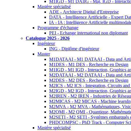
M1IGD - M1 DAIIG - Maj. IGD - Interactio
Mastère spécialisé
ADE - Architecte Digital d'Entreprise
DATA - Intelligence Artificielle - Expert 
IA - IA : Intelligence Artificielle multimoda
Programme d'échange
PEI - Echange international non diplomant
Catalogue 2025 - 2026
Ingénieur
ING - Diplôme d'ingénieur
Master
M1DATAAI - M1 DATAAI - Data and Artific
M1DES - M1 DES - Recherche en Design
M1IGD - M1 IGD - Interaction, Graphics a
M2DATAAI - M2 DATAAI - Data and Artific
M2DES - M2 DES - Recherche en Design
M2ICS - M2 ICS - Integration, Circuits and
M2IGD - M2 IGD - Interaction, Graphics a
M2IREN - M2 IREN - Industries de Réseau
M2MICAS - M2 MICAS - Machine learnIng
M2MVA - M2 MVA - Mathématiques, Vision
M2QMI - M2 QMI - Quantique, Mathématiq
M2SETI - M2 SETI - Systèmes embarqués et 
PHDCOMPSC - PhD Track - Computer Sci
Mastère spécialisé