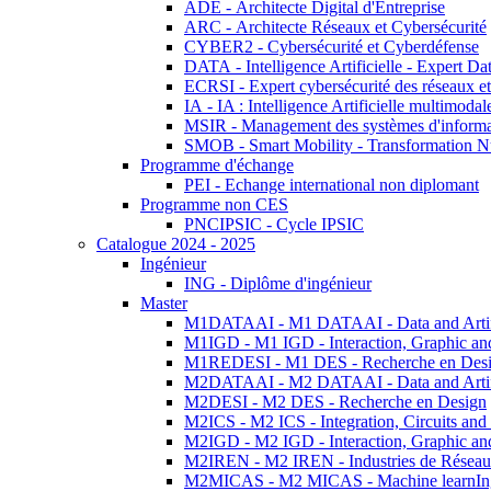
ADE - Architecte Digital d'Entreprise
ARC - Architecte Réseaux et Cybersécurité
CYBER2 - Cybersécurité et Cyberdéfense
DATA - Intelligence Artificielle - Expert 
ECRSI - Expert cybersécurité des réseaux et
IA - IA : Intelligence Artificielle multimoda
MSIR - Management des systèmes d'informa
SMOB - Smart Mobility - Transformation N
Programme d'échange
PEI - Echange international non diplomant
Programme non CES
PNCIPSIC - Cycle IPSIC
Catalogue 2024 - 2025
Ingénieur
ING - Diplôme d'ingénieur
Master
M1DATAAI - M1 DATAAI - Data and Artific
M1IGD - M1 IGD - Interaction, Graphic an
M1REDESI - M1 DES - Recherche en Des
M2DATAAI - M2 DATAAI - Data and Artific
M2DESI - M2 DES - Recherche en Design
M2ICS - M2 ICS - Integration, Circuits and
M2IGD - M2 IGD - Interaction, Graphic an
M2IREN - M2 IREN - Industries de Réseau
M2MICAS - M2 MICAS - Machine learnIng