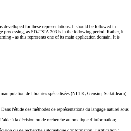
s develloped for these representations. It should be followed in
e processing, as SD-TSIA 203 is in the following period. Rather, it
ning - as this represents one of its main application domain. It is
e manipulation de librairies spécialisées (NLTK, Gensim, Scikit-learn)
Dans l'étude des méthodes de représentations du langage naturel sous
 d’aide à la décision ou de recherche automatique d’information;
écision ou de recherche automatique d’information; Justification :