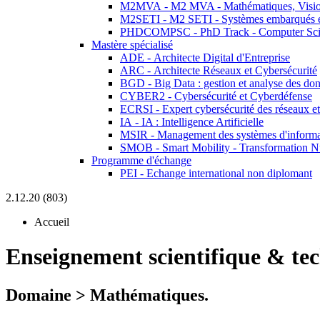
M2MVA - M2 MVA - Mathématiques, Vision
M2SETI - M2 SETI - Systèmes embarqués et 
PHDCOMPSC - PhD Track - Computer Sci
Mastère spécialisé
ADE - Architecte Digital d'Entreprise
ARC - Architecte Réseaux et Cybersécurité
BGD - Big Data : gestion et analyse des do
CYBER2 - Cybersécurité et Cyberdéfense
ECRSI - Expert cybersécurité des réseaux et
IA - IA : Intelligence Artificielle
MSIR - Management des systèmes d'informa
SMOB - Smart Mobility - Transformation N
Programme d'échange
PEI - Echange international non diplomant
2.12.20 (803)
Accueil
Enseignement scientifique & te
Domaine > Mathématiques.