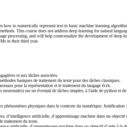
m how to numerically represent text to basic machine learning algorithm
ethods. This course does not address deep learning for natural languag
age processing, and will help contextualize the development of deep lear
s in their third year.
angagières et aux tâches associées.
méthodes basiques de traitement du texte pour des tâches classiques.
ronaux pour la représentation et le traitement du langage écrit.
 neuronales) sur un éventail de tâches simples, à l'aide de python et d
s phénomènes physiques dans le contexte du numérique; Justification : 
, d’intelligence artificielle, d’apprentissage machine dans un objectif
le traitement du texte.
ence artificielle, d’apprentissage machine dans un objectif d’aide à la d