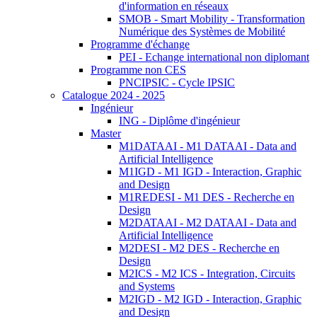
d'information en réseaux
SMOB - Smart Mobility - Transformation
Numérique des Systèmes de Mobilité
Programme d'échange
PEI - Echange international non diplomant
Programme non CES
PNCIPSIC - Cycle IPSIC
Catalogue 2024 - 2025
Ingénieur
ING - Diplôme d'ingénieur
Master
M1DATAAI - M1 DATAAI - Data and
Artificial Intelligence
M1IGD - M1 IGD - Interaction, Graphic
and Design
M1REDESI - M1 DES - Recherche en
Design
M2DATAAI - M2 DATAAI - Data and
Artificial Intelligence
M2DESI - M2 DES - Recherche en
Design
M2ICS - M2 ICS - Integration, Circuits
and Systems
M2IGD - M2 IGD - Interaction, Graphic
and Design