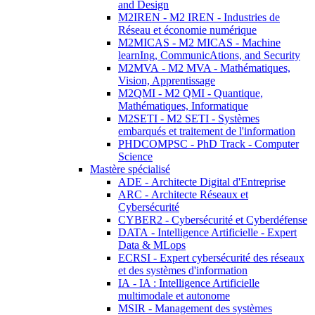
and Design
M2IREN - M2 IREN - Industries de
Réseau et économie numérique
M2MICAS - M2 MICAS - Machine
learnIng, CommunicAtions, and Security
M2MVA - M2 MVA - Mathématiques,
Vision, Apprentissage
M2QMI - M2 QMI - Quantique,
Mathématiques, Informatique
M2SETI - M2 SETI - Systèmes
embarqués et traitement de l'information
PHDCOMPSC - PhD Track - Computer
Science
Mastère spécialisé
ADE - Architecte Digital d'Entreprise
ARC - Architecte Réseaux et
Cybersécurité
CYBER2 - Cybersécurité et Cyberdéfense
DATA - Intelligence Artificielle - Expert
Data & MLops
ECRSI - Expert cybersécurité des réseaux
et des systèmes d'information
IA - IA : Intelligence Artificielle
multimodale et autonome
MSIR - Management des systèmes