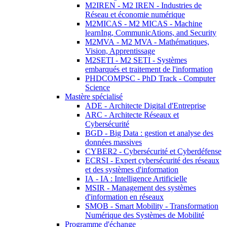
M2IREN - M2 IREN - Industries de
Réseau et économie numérique
M2MICAS - M2 MICAS - Machine
learnIng, CommunicAtions, and Security
M2MVA - M2 MVA - Mathématiques,
Vision, Apprentissage
M2SETI - M2 SETI - Systèmes
embarqués et traitement de l'information
PHDCOMPSC - PhD Track - Computer
Science
Mastère spécialisé
ADE - Architecte Digital d'Entreprise
ARC - Architecte Réseaux et
Cybersécurité
BGD - Big Data : gestion et analyse des
données massives
CYBER2 - Cybersécurité et Cyberdéfense
ECRSI - Expert cybersécurité des réseaux
et des systèmes d'information
IA - IA : Intelligence Artificielle
MSIR - Management des systèmes
d'information en réseaux
SMOB - Smart Mobility - Transformation
Numérique des Systèmes de Mobilité
Programme d'échange