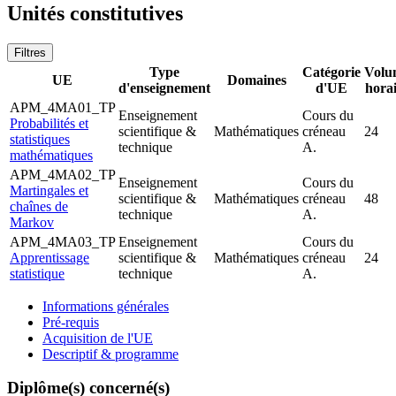
Unités constitutives
Filtres
Type
Catégorie
Volu
UE
Domaines
d'enseignement
d'UE
hora
APM_4MA01_TP
Enseignement
Cours du
Probabilités et
scientifique &
Mathématiques
créneau
24
statistiques
technique
A.
mathématiques
APM_4MA02_TP
Enseignement
Cours du
Martingales et
scientifique &
Mathématiques
créneau
48
chaînes de
technique
A.
Markov
APM_4MA03_TP
Enseignement
Cours du
Apprentissage
scientifique &
Mathématiques
créneau
24
statistique
technique
A.
Informations générales
Pré-requis
Acquisition de l'UE
Descriptif & programme
Diplôme(s) concerné(s)