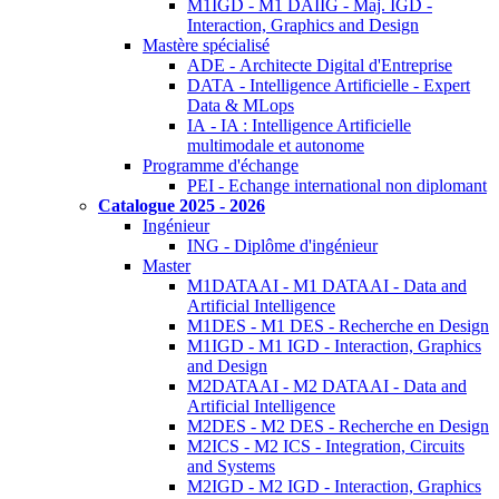
M1IGD - M1 DAIIG - Maj. IGD -
Interaction, Graphics and Design
Mastère spécialisé
ADE - Architecte Digital d'Entreprise
DATA - Intelligence Artificielle - Expert
Data & MLops
IA - IA : Intelligence Artificielle
multimodale et autonome
Programme d'échange
PEI - Echange international non diplomant
Catalogue 2025 - 2026
Ingénieur
ING - Diplôme d'ingénieur
Master
M1DATAAI - M1 DATAAI - Data and
Artificial Intelligence
M1DES - M1 DES - Recherche en Design
M1IGD - M1 IGD - Interaction, Graphics
and Design
M2DATAAI - M2 DATAAI - Data and
Artificial Intelligence
M2DES - M2 DES - Recherche en Design
M2ICS - M2 ICS - Integration, Circuits
and Systems
M2IGD - M2 IGD - Interaction, Graphics