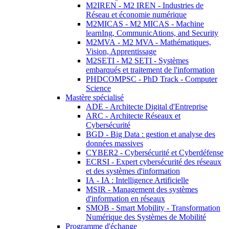
M2IREN - M2 IREN - Industries de
Réseau et économie numérique
M2MICAS - M2 MICAS - Machine
learnIng, CommunicAtions, and Security
M2MVA - M2 MVA - Mathématiques,
Vision, Apprentissage
M2SETI - M2 SETI - Systèmes
embarqués et traitement de l'information
PHDCOMPSC - PhD Track - Computer
Science
Mastère spécialisé
ADE - Architecte Digital d'Entreprise
ARC - Architecte Réseaux et
Cybersécurité
BGD - Big Data : gestion et analyse des
données massives
CYBER2 - Cybersécurité et Cyberdéfense
ECRSI - Expert cybersécurité des réseaux
et des systèmes d'information
IA - IA : Intelligence Artificielle
MSIR - Management des systèmes
d'information en réseaux
SMOB - Smart Mobility - Transformation
Numérique des Systèmes de Mobilité
Programme d'échange