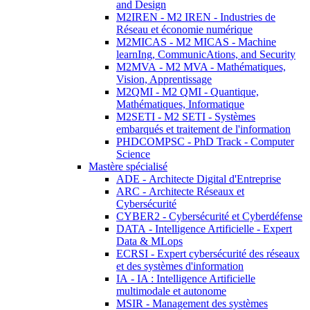
and Design
M2IREN - M2 IREN - Industries de
Réseau et économie numérique
M2MICAS - M2 MICAS - Machine
learnIng, CommunicAtions, and Security
M2MVA - M2 MVA - Mathématiques,
Vision, Apprentissage
M2QMI - M2 QMI - Quantique,
Mathématiques, Informatique
M2SETI - M2 SETI - Systèmes
embarqués et traitement de l'information
PHDCOMPSC - PhD Track - Computer
Science
Mastère spécialisé
ADE - Architecte Digital d'Entreprise
ARC - Architecte Réseaux et
Cybersécurité
CYBER2 - Cybersécurité et Cyberdéfense
DATA - Intelligence Artificielle - Expert
Data & MLops
ECRSI - Expert cybersécurité des réseaux
et des systèmes d'information
IA - IA : Intelligence Artificielle
multimodale et autonome
MSIR - Management des systèmes