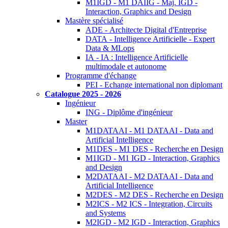
M1IGD - M1 DAIIG - Maj. IGD -
Interaction, Graphics and Design
Mastère spécialisé
ADE - Architecte Digital d'Entreprise
DATA - Intelligence Artificielle - Expert
Data & MLops
IA - IA : Intelligence Artificielle
multimodale et autonome
Programme d'échange
PEI - Echange international non diplomant
Catalogue 2025 - 2026
Ingénieur
ING - Diplôme d'ingénieur
Master
M1DATAAI - M1 DATAAI - Data and
Artificial Intelligence
M1DES - M1 DES - Recherche en Design
M1IGD - M1 IGD - Interaction, Graphics
and Design
M2DATAAI - M2 DATAAI - Data and
Artificial Intelligence
M2DES - M2 DES - Recherche en Design
M2ICS - M2 ICS - Integration, Circuits
and Systems
M2IGD - M2 IGD - Interaction, Graphics