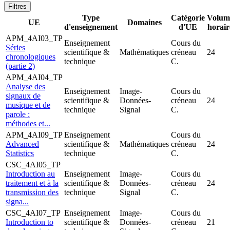
Filtres
Type
Catégorie
Volum
UE
Domaines
d'enseignement
d'UE
horair
APM_4AI03_TP
Enseignement
Cours du
Séries
scientifique &
Mathématiques
créneau
24
chronologiques
technique
C.
(partie 2)
APM_4AI04_TP
Analyse des
Enseignement
Image-
Cours du
signaux de
scientifique &
Données-
créneau
24
musique et de
technique
Signal
C.
parole :
méthodes et...
APM_4AI09_TP
Enseignement
Cours du
Advanced
scientifique &
Mathématiques
créneau
24
Statistics
technique
C.
CSC_4AI05_TP
Introduction au
Enseignement
Image-
Cours du
traitement et à la
scientifique &
Données-
créneau
24
transmission des
technique
Signal
C.
signa...
CSC_4AI07_TP
Enseignement
Image-
Cours du
Introduction to
scientifique &
Données-
créneau
21