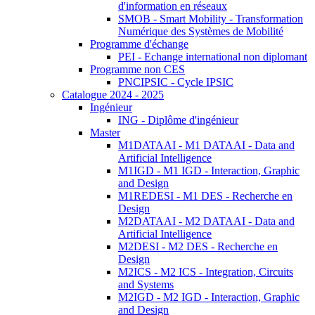
d'information en réseaux
SMOB - Smart Mobility - Transformation
Numérique des Systèmes de Mobilité
Programme d'échange
PEI - Echange international non diplomant
Programme non CES
PNCIPSIC - Cycle IPSIC
Catalogue 2024 - 2025
Ingénieur
ING - Diplôme d'ingénieur
Master
M1DATAAI - M1 DATAAI - Data and
Artificial Intelligence
M1IGD - M1 IGD - Interaction, Graphic
and Design
M1REDESI - M1 DES - Recherche en
Design
M2DATAAI - M2 DATAAI - Data and
Artificial Intelligence
M2DESI - M2 DES - Recherche en
Design
M2ICS - M2 ICS - Integration, Circuits
and Systems
M2IGD - M2 IGD - Interaction, Graphic
and Design