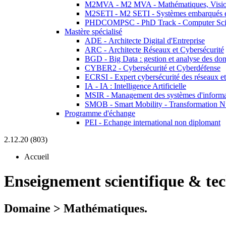
M2MVA - M2 MVA - Mathématiques, Vision
M2SETI - M2 SETI - Systèmes embarqués et 
PHDCOMPSC - PhD Track - Computer Sci
Mastère spécialisé
ADE - Architecte Digital d'Entreprise
ARC - Architecte Réseaux et Cybersécurité
BGD - Big Data : gestion et analyse des do
CYBER2 - Cybersécurité et Cyberdéfense
ECRSI - Expert cybersécurité des réseaux et
IA - IA : Intelligence Artificielle
MSIR - Management des systèmes d'informa
SMOB - Smart Mobility - Transformation N
Programme d'échange
PEI - Echange international non diplomant
2.12.20 (803)
Accueil
Enseignement scientifique & te
Domaine > Mathématiques.