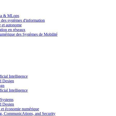
Data & MLops
 des systèmes d'information
le et autonome
tion en réseaux
umérique des Systèmes de Mobilité
ial Intelligence
d Design
ign
ial Intelligence
 Systems
d Design
 et économie numérique
, CommunicAtions, and Security