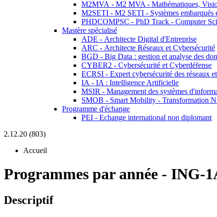
M2MVA - M2 MVA - Mathématiques, Vision
M2SETI - M2 SETI - Systèmes embarqués et 
PHDCOMPSC - PhD Track - Computer Sci
Mastère spécialisé
ADE - Architecte Digital d'Entreprise
ARC - Architecte Réseaux et Cybersécurité
BGD - Big Data : gestion et analyse des do
CYBER2 - Cybersécurité et Cyberdéfense
ECRSI - Expert cybersécurité des réseaux et
IA - IA : Intelligence Artificielle
MSIR - Management des systèmes d'informa
SMOB - Smart Mobility - Transformation N
Programme d'échange
PEI - Echange international non diplomant
2.12.20 (803)
Accueil
Programmes par année
-
ING-1
Descriptif