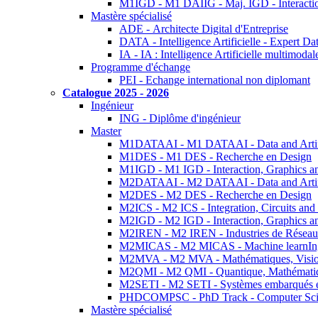
M1IGD - M1 DAIIG - Maj. IGD - Interactio
Mastère spécialisé
ADE - Architecte Digital d'Entreprise
DATA - Intelligence Artificielle - Expert 
IA - IA : Intelligence Artificielle multimoda
Programme d'échange
PEI - Echange international non diplomant
Catalogue 2025 - 2026
Ingénieur
ING - Diplôme d'ingénieur
Master
M1DATAAI - M1 DATAAI - Data and Artific
M1DES - M1 DES - Recherche en Design
M1IGD - M1 IGD - Interaction, Graphics a
M2DATAAI - M2 DATAAI - Data and Artific
M2DES - M2 DES - Recherche en Design
M2ICS - M2 ICS - Integration, Circuits and
M2IGD - M2 IGD - Interaction, Graphics a
M2IREN - M2 IREN - Industries de Réseau
M2MICAS - M2 MICAS - Machine learnIng
M2MVA - M2 MVA - Mathématiques, Vision
M2QMI - M2 QMI - Quantique, Mathématiq
M2SETI - M2 SETI - Systèmes embarqués et 
PHDCOMPSC - PhD Track - Computer Sci
Mastère spécialisé