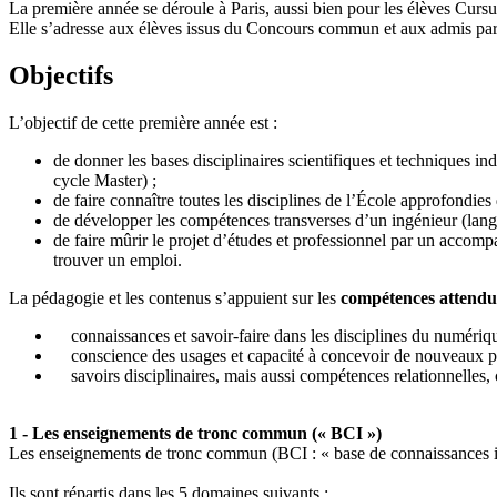
La première année se déroule à Paris, aussi bien pour les élèves Cursu
Elle s’adresse aux élèves issus du Concours commun et aux admis par
Objectifs
L’objectif de cette première année est :
de donner les bases disciplinaires scientifiques et techniques in
cycle Master) ;
de faire connaître toutes les disciplines de l’École approfondie
de développer les compétences transverses d’un ingénieur (lan
de faire mûrir le projet d’études et professionnel par un accomp
trouver un emploi.
La pédagogie et les contenus s’appuient sur les
compétences attendue
connaissances et savoir-faire dans les disciplines du numérique,
conscience des usages et capacité à concevoir de nouveaux prod
savoirs disciplinaires, mais aussi compétences relationnelles, c
1 - Les enseignements de tronc commun (« BCI »)
Les enseignements de tronc commun (BCI : « base de connaissances in
Ils sont répartis dans les 5 domaines suivants :