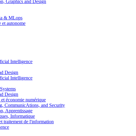
n, Graphics and Design
Data & MLops
le et autonome
ial Intelligence
nd Design
ial Intelligence
 Systems
nd Design
 et économie numérique
, CommunicAtions, and Security
, Apprentissage
ues, Informatique
traitement de l'information
ence