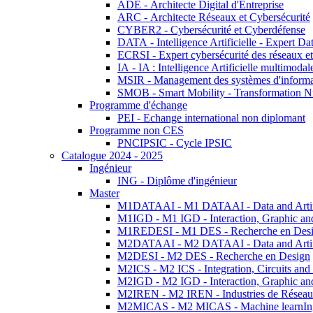
ADE - Architecte Digital d'Entreprise
ARC - Architecte Réseaux et Cybersécurité
CYBER2 - Cybersécurité et Cyberdéfense
DATA - Intelligence Artificielle - Expert 
ECRSI - Expert cybersécurité des réseaux et
IA - IA : Intelligence Artificielle multimoda
MSIR - Management des systèmes d'informa
SMOB - Smart Mobility - Transformation N
Programme d'échange
PEI - Echange international non diplomant
Programme non CES
PNCIPSIC - Cycle IPSIC
Catalogue 2024 - 2025
Ingénieur
ING - Diplôme d'ingénieur
Master
M1DATAAI - M1 DATAAI - Data and Artific
M1IGD - M1 IGD - Interaction, Graphic an
M1REDESI - M1 DES - Recherche en Des
M2DATAAI - M2 DATAAI - Data and Artific
M2DESI - M2 DES - Recherche en Design
M2ICS - M2 ICS - Integration, Circuits and
M2IGD - M2 IGD - Interaction, Graphic an
M2IREN - M2 IREN - Industries de Réseau
M2MICAS - M2 MICAS - Machine learnIng