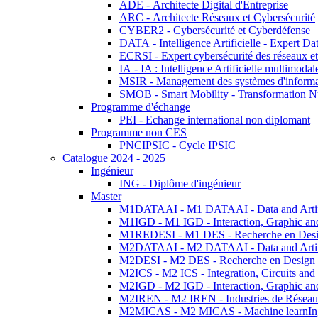
ADE - Architecte Digital d'Entreprise
ARC - Architecte Réseaux et Cybersécurité
CYBER2 - Cybersécurité et Cyberdéfense
DATA - Intelligence Artificielle - Expert 
ECRSI - Expert cybersécurité des réseaux et
IA - IA : Intelligence Artificielle multimoda
MSIR - Management des systèmes d'informa
SMOB - Smart Mobility - Transformation N
Programme d'échange
PEI - Echange international non diplomant
Programme non CES
PNCIPSIC - Cycle IPSIC
Catalogue 2024 - 2025
Ingénieur
ING - Diplôme d'ingénieur
Master
M1DATAAI - M1 DATAAI - Data and Artific
M1IGD - M1 IGD - Interaction, Graphic an
M1REDESI - M1 DES - Recherche en Des
M2DATAAI - M2 DATAAI - Data and Artific
M2DESI - M2 DES - Recherche en Design
M2ICS - M2 ICS - Integration, Circuits and
M2IGD - M2 IGD - Interaction, Graphic an
M2IREN - M2 IREN - Industries de Réseau
M2MICAS - M2 MICAS - Machine learnIng