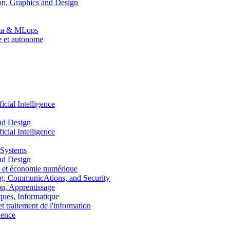
n, Graphics and Design
Data & MLops
le et autonome
ial Intelligence
nd Design
ial Intelligence
 Systems
nd Design
 et économie numérique
, CommunicAtions, and Security
, Apprentissage
ues, Informatique
traitement de l'information
ence