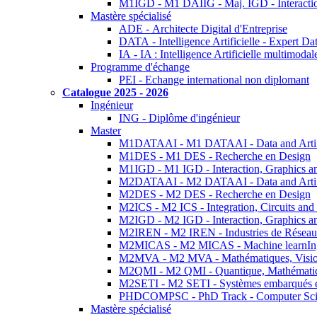
M1IGD - M1 DAIIG - Maj. IGD - Interactio
Mastère spécialisé
ADE - Architecte Digital d'Entreprise
DATA - Intelligence Artificielle - Expert 
IA - IA : Intelligence Artificielle multimoda
Programme d'échange
PEI - Echange international non diplomant
Catalogue 2025 - 2026
Ingénieur
ING - Diplôme d'ingénieur
Master
M1DATAAI - M1 DATAAI - Data and Artific
M1DES - M1 DES - Recherche en Design
M1IGD - M1 IGD - Interaction, Graphics a
M2DATAAI - M2 DATAAI - Data and Artific
M2DES - M2 DES - Recherche en Design
M2ICS - M2 ICS - Integration, Circuits and
M2IGD - M2 IGD - Interaction, Graphics a
M2IREN - M2 IREN - Industries de Réseau
M2MICAS - M2 MICAS - Machine learnIng
M2MVA - M2 MVA - Mathématiques, Vision
M2QMI - M2 QMI - Quantique, Mathématiq
M2SETI - M2 SETI - Systèmes embarqués et 
PHDCOMPSC - PhD Track - Computer Sci
Mastère spécialisé