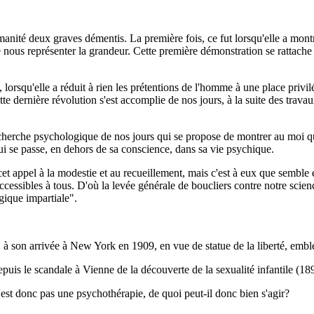
'humanité deux graves démentis. La première fois, ce fut lorsqu'elle a mon
 nous représenter la grandeur. Cette première démonstration se rattac
lorsqu'elle a réduit à rien les prétentions de l'homme à une place privil
tte dernière révolution s'est accomplie de nos jours, à la suite des tra
recherche psychologique de nos jours qui se propose de montrer au moi qu'
qui se passe, en dehors de sa conscience, dans sa vie psychique.
et appel à la modestie et au recueillement, mais c'est à eux que semble e
cessibles à tous. D'où la levée générale de boucliers contre notre scien
gique impartiale".
, à son arrivée à New York en 1909, en vue de statue de la liberté, e
depuis le scandale à Vienne de la découverte de la sexualité infantile (
n'est donc pas une psychothérapie, de quoi peut-il donc bien s'agir?