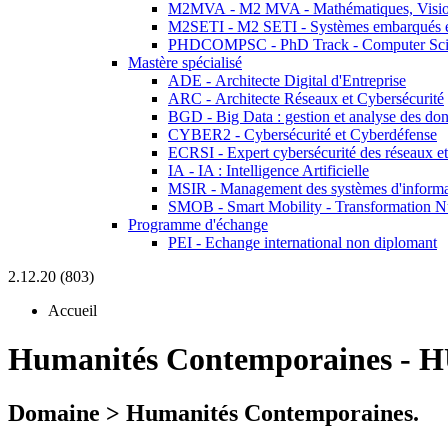
M2MVA - M2 MVA - Mathématiques, Vision
M2SETI - M2 SETI - Systèmes embarqués et 
PHDCOMPSC - PhD Track - Computer Sci
Mastère spécialisé
ADE - Architecte Digital d'Entreprise
ARC - Architecte Réseaux et Cybersécurité
BGD - Big Data : gestion et analyse des do
CYBER2 - Cybersécurité et Cyberdéfense
ECRSI - Expert cybersécurité des réseaux et
IA - IA : Intelligence Artificielle
MSIR - Management des systèmes d'informa
SMOB - Smart Mobility - Transformation N
Programme d'échange
PEI - Echange international non diplomant
2.12.20 (803)
Accueil
Humanités Contemporaines
-
H
Domaine > Humanités Contemporaines.