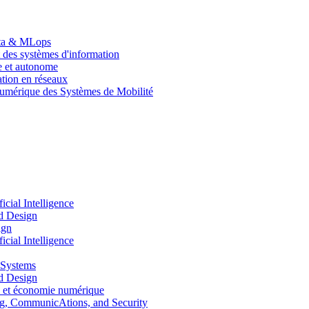
Data & MLops
 des systèmes d'information
le et autonome
tion en réseaux
umérique des Systèmes de Mobilité
ial Intelligence
d Design
ign
ial Intelligence
 Systems
d Design
 et économie numérique
, CommunicAtions, and Security