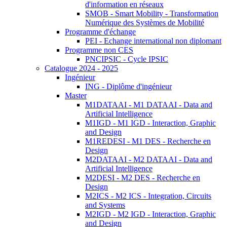
d'information en réseaux
SMOB - Smart Mobility - Transformation
Numérique des Systèmes de Mobilité
Programme d'échange
PEI - Echange international non diplomant
Programme non CES
PNCIPSIC - Cycle IPSIC
Catalogue 2024 - 2025
Ingénieur
ING - Diplôme d'ingénieur
Master
M1DATAAI - M1 DATAAI - Data and
Artificial Intelligence
M1IGD - M1 IGD - Interaction, Graphic
and Design
M1REDESI - M1 DES - Recherche en
Design
M2DATAAI - M2 DATAAI - Data and
Artificial Intelligence
M2DESI - M2 DES - Recherche en
Design
M2ICS - M2 ICS - Integration, Circuits
and Systems
M2IGD - M2 IGD - Interaction, Graphic
and Design