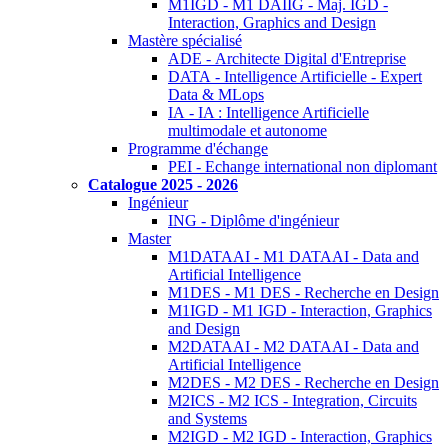
M1IGD - M1 DAIIG - Maj. IGD -
Interaction, Graphics and Design
Mastère spécialisé
ADE - Architecte Digital d'Entreprise
DATA - Intelligence Artificielle - Expert
Data & MLops
IA - IA : Intelligence Artificielle
multimodale et autonome
Programme d'échange
PEI - Echange international non diplomant
Catalogue 2025 - 2026
Ingénieur
ING - Diplôme d'ingénieur
Master
M1DATAAI - M1 DATAAI - Data and
Artificial Intelligence
M1DES - M1 DES - Recherche en Design
M1IGD - M1 IGD - Interaction, Graphics
and Design
M2DATAAI - M2 DATAAI - Data and
Artificial Intelligence
M2DES - M2 DES - Recherche en Design
M2ICS - M2 ICS - Integration, Circuits
and Systems
M2IGD - M2 IGD - Interaction, Graphics