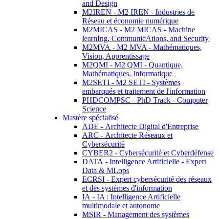
and Design
M2IREN - M2 IREN - Industries de
Réseau et économie numérique
M2MICAS - M2 MICAS - Machine
learnIng, CommunicAtions, and Security
M2MVA - M2 MVA - Mathématiques,
Vision, Apprentissage
M2QMI - M2 QMI - Quantique,
Mathématiques, Informatique
M2SETI - M2 SETI - Systèmes
embarqués et traitement de l'information
PHDCOMPSC - PhD Track - Computer
Science
Mastère spécialisé
ADE - Architecte Digital d'Entreprise
ARC - Architecte Réseaux et
Cybersécurité
CYBER2 - Cybersécurité et Cyberdéfense
DATA - Intelligence Artificielle - Expert
Data & MLops
ECRSI - Expert cybersécurité des réseaux
et des systèmes d'information
IA - IA : Intelligence Artificielle
multimodale et autonome
MSIR - Management des systèmes