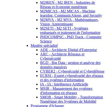
M2IREN - M2 IREN - Industries de
Réseau et économie numérique
M2MICAS - M2 MICAS - Machine
learnIng, CommunicAtions, and Security
M2MVA - M2 MVA - Mathématiques,
Vision, Apprentissage
M2SETI - M2 SETI - Systèmes
embarqués et traitement de l'information
PHDCOMPSC - PhD Track - Computer
Science
Mastère spécialisé
ADE - Architecte Digital d'Entreprise
ARC - Architecte Réseaux et
Cybersécurité
BGD - Big Data : gestion et analyse des
données massives
CYBER2 - Cybersécurité et Cyberdéfense
ECRSI - Expert cybersécurité des réseaux
et des systèmes d'information
IA - IA : Intelligence Artificielle
MSIR - Management des systèmes
d'information en réseaux
SMOB - Smart Mobility - Transformation
Numérique des Systèmes de Mobilité
Programme d'échange