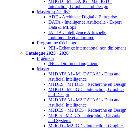
M1IGD - M1 DAIIG - Maj. IGD -
Interaction, Graphics and Design
Mastère spécialisé
ADE - Architecte Digital d'Entreprise
DATA - Intelligence Artificielle - Expert
Data & MLops
IA - IA : Intelligence Artificielle
multimodale et autonome
Programme d'échange
PEI - Echange international non diplomant
Catalogue 2025 - 2026
Ingénieur
ING - Diplôme d'ingénieur
Master
M1DATAAI - M1 DATAAI - Data and
Artificial Intelligence
M1DES - M1 DES - Recherche en Design
M1IGD - M1 IGD - Interaction, Graphics
and Design
M2DATAAI - M2 DATAAI - Data and
Artificial Intelligence
M2DES - M2 DES - Recherche en Design
M2ICS - M2 ICS - Integration, Circuits
and Systems
M2IGD - M2 IGD - Interaction, Graphics