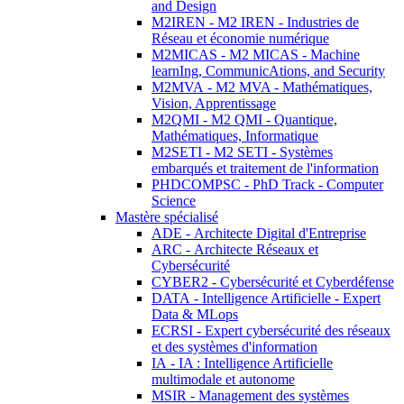
and Design
M2IREN - M2 IREN - Industries de
Réseau et économie numérique
M2MICAS - M2 MICAS - Machine
learnIng, CommunicAtions, and Security
M2MVA - M2 MVA - Mathématiques,
Vision, Apprentissage
M2QMI - M2 QMI - Quantique,
Mathématiques, Informatique
M2SETI - M2 SETI - Systèmes
embarqués et traitement de l'information
PHDCOMPSC - PhD Track - Computer
Science
Mastère spécialisé
ADE - Architecte Digital d'Entreprise
ARC - Architecte Réseaux et
Cybersécurité
CYBER2 - Cybersécurité et Cyberdéfense
DATA - Intelligence Artificielle - Expert
Data & MLops
ECRSI - Expert cybersécurité des réseaux
et des systèmes d'information
IA - IA : Intelligence Artificielle
multimodale et autonome
MSIR - Management des systèmes