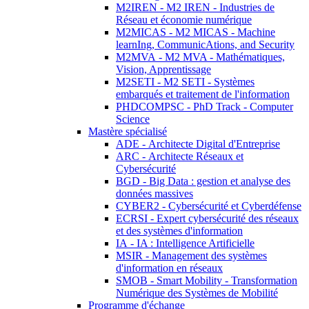
M2IREN - M2 IREN - Industries de
Réseau et économie numérique
M2MICAS - M2 MICAS - Machine
learnIng, CommunicAtions, and Security
M2MVA - M2 MVA - Mathématiques,
Vision, Apprentissage
M2SETI - M2 SETI - Systèmes
embarqués et traitement de l'information
PHDCOMPSC - PhD Track - Computer
Science
Mastère spécialisé
ADE - Architecte Digital d'Entreprise
ARC - Architecte Réseaux et
Cybersécurité
BGD - Big Data : gestion et analyse des
données massives
CYBER2 - Cybersécurité et Cyberdéfense
ECRSI - Expert cybersécurité des réseaux
et des systèmes d'information
IA - IA : Intelligence Artificielle
MSIR - Management des systèmes
d'information en réseaux
SMOB - Smart Mobility - Transformation
Numérique des Systèmes de Mobilité
Programme d'échange