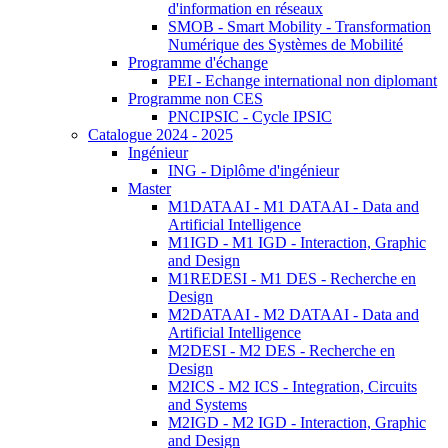
d'information en réseaux
SMOB - Smart Mobility - Transformation
Numérique des Systèmes de Mobilité
Programme d'échange
PEI - Echange international non diplomant
Programme non CES
PNCIPSIC - Cycle IPSIC
Catalogue 2024 - 2025
Ingénieur
ING - Diplôme d'ingénieur
Master
M1DATAAI - M1 DATAAI - Data and
Artificial Intelligence
M1IGD - M1 IGD - Interaction, Graphic
and Design
M1REDESI - M1 DES - Recherche en
Design
M2DATAAI - M2 DATAAI - Data and
Artificial Intelligence
M2DESI - M2 DES - Recherche en
Design
M2ICS - M2 ICS - Integration, Circuits
and Systems
M2IGD - M2 IGD - Interaction, Graphic
and Design