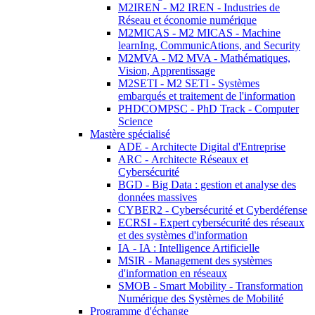
M2IREN - M2 IREN - Industries de
Réseau et économie numérique
M2MICAS - M2 MICAS - Machine
learnIng, CommunicAtions, and Security
M2MVA - M2 MVA - Mathématiques,
Vision, Apprentissage
M2SETI - M2 SETI - Systèmes
embarqués et traitement de l'information
PHDCOMPSC - PhD Track - Computer
Science
Mastère spécialisé
ADE - Architecte Digital d'Entreprise
ARC - Architecte Réseaux et
Cybersécurité
BGD - Big Data : gestion et analyse des
données massives
CYBER2 - Cybersécurité et Cyberdéfense
ECRSI - Expert cybersécurité des réseaux
et des systèmes d'information
IA - IA : Intelligence Artificielle
MSIR - Management des systèmes
d'information en réseaux
SMOB - Smart Mobility - Transformation
Numérique des Systèmes de Mobilité
Programme d'échange