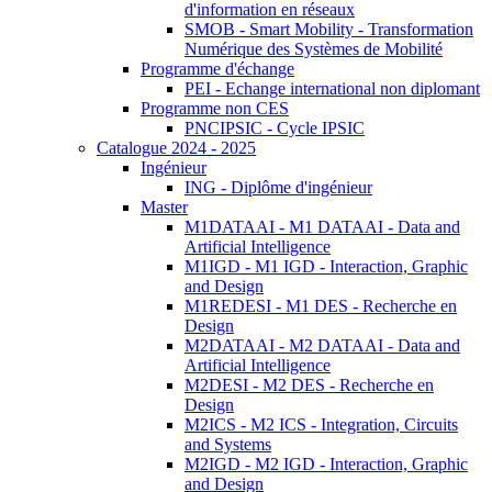
d'information en réseaux
SMOB - Smart Mobility - Transformation
Numérique des Systèmes de Mobilité
Programme d'échange
PEI - Echange international non diplomant
Programme non CES
PNCIPSIC - Cycle IPSIC
Catalogue 2024 - 2025
Ingénieur
ING - Diplôme d'ingénieur
Master
M1DATAAI - M1 DATAAI - Data and
Artificial Intelligence
M1IGD - M1 IGD - Interaction, Graphic
and Design
M1REDESI - M1 DES - Recherche en
Design
M2DATAAI - M2 DATAAI - Data and
Artificial Intelligence
M2DESI - M2 DES - Recherche en
Design
M2ICS - M2 ICS - Integration, Circuits
and Systems
M2IGD - M2 IGD - Interaction, Graphic
and Design