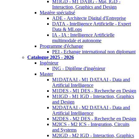
M1IGD - M1 DAIIG - Maj. IGD -
Interaction, Graphics and Design
Mastère spécialisé
ADE - Architecte Digital d'Entreprise
DATA - Intelligence Artificielle - Expert
Data & MLops
IA - IA : Intelligence Artificielle
multimodale et autonome
Programme d'échange
PEI - Echange international non diplomant
Catalogue 2025 - 2026
Ingénieur
ING - Diplôme d'ingénieur
Master
M1DATAAI - M1 DATAAI - Data and
Artificial Intelligence
M1DES - M1 DES - Recherche en Design
M1IGD - M1 IGD - Interaction, Graphics
and Design
M2DATAAI - M2 DATAAI - Data and
Artificial Intelligence
M2DES - M2 DES - Recherche en Design
M2ICS - M2 ICS - Integration, Circuits
and Systems
M2IGD - M2 IGD - Interaction, Graphics