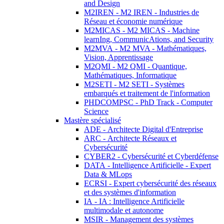
and Design
M2IREN - M2 IREN - Industries de
Réseau et économie numérique
M2MICAS - M2 MICAS - Machine
learnIng, CommunicAtions, and Security
M2MVA - M2 MVA - Mathématiques,
Vision, Apprentissage
M2QMI - M2 QMI - Quantique,
Mathématiques, Informatique
M2SETI - M2 SETI - Systèmes
embarqués et traitement de l'information
PHDCOMPSC - PhD Track - Computer
Science
Mastère spécialisé
ADE - Architecte Digital d'Entreprise
ARC - Architecte Réseaux et
Cybersécurité
CYBER2 - Cybersécurité et Cyberdéfense
DATA - Intelligence Artificielle - Expert
Data & MLops
ECRSI - Expert cybersécurité des réseaux
et des systèmes d'information
IA - IA : Intelligence Artificielle
multimodale et autonome
MSIR - Management des systèmes