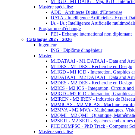
M1IGD - M1 DAIIG - Maj. IGD - Interactio
Mastère spécialisé
ADE - Architecte Digital d'Entreprise
DATA - Intelligence Artificielle - Expert 
IA - IA : Intelligence Artificielle multimoda
Programme d'échange
PEI - Echange international non diplomant
Catalogue 2025 - 2026
Ingénieur
ING - Diplôme d'ingénieur
Master
M1DATAAI - M1 DATAAI - Data and Artific
M1DES - M1 DES - Recherche en Design
M1IGD - M1 IGD - Interaction, Graphics a
M2DATAAI - M2 DATAAI - Data and Artific
M2DES - M2 DES - Recherche en Design
M2ICS - M2 ICS - Integration, Circuits and
M2IGD - M2 IGD - Interaction, Graphics a
M2IREN - M2 IREN - Industries de Réseau
M2MICAS - M2 MICAS - Machine learnIng
M2MVA - M2 MVA - Mathématiques, Vision
M2QMI - M2 QMI - Quantique, Mathématiq
M2SETI - M2 SETI - Systèmes embarqués et 
PHDCOMPSC - PhD Track - Computer Sci
Mastère spécialisé