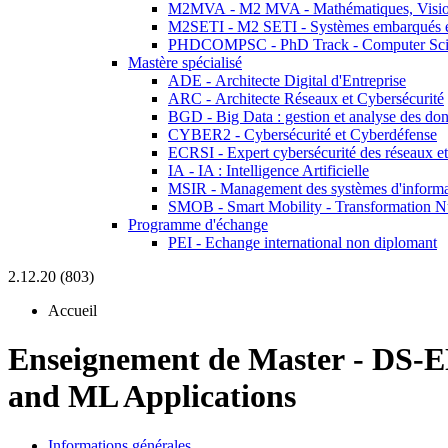
M2MVA - M2 MVA - Mathématiques, Vision
M2SETI - M2 SETI - Systèmes embarqués et 
PHDCOMPSC - PhD Track - Computer Sci
Mastère spécialisé
ADE - Architecte Digital d'Entreprise
ARC - Architecte Réseaux et Cybersécurité
BGD - Big Data : gestion et analyse des do
CYBER2 - Cybersécurité et Cyberdéfense
ECRSI - Expert cybersécurité des réseaux et
IA - IA : Intelligence Artificielle
MSIR - Management des systèmes d'informa
SMOB - Smart Mobility - Transformation N
Programme d'échange
PEI - Echange international non diplomant
2.12.20 (803)
Accueil
Enseignement de Master
-
DS-E
and ML Applications
Informations générales