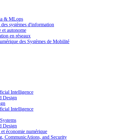
Data & MLops
 des systèmes d'information
le et autonome
tion en réseaux
umérique des Systèmes de Mobilité
ial Intelligence
d Design
ign
ial Intelligence
 Systems
d Design
 et économie numérique
, CommunicAtions, and Security