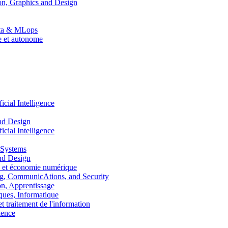
n, Graphics and Design
Data & MLops
le et autonome
ial Intelligence
nd Design
ial Intelligence
 Systems
nd Design
 et économie numérique
, CommunicAtions, and Security
, Apprentissage
ues, Informatique
traitement de l'information
ence