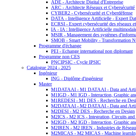
ADE - Architecte Digital d'Entreprise
ARC - Architecte Réseaux et Cybersécurité
CYBER2 - Cybersécurité et Cyberdéfense
DATA - Intelligence Artificielle - Expert 
ECRSI - Expert cybersécurité des réseaux et
IA - IA : Intelligence Artificielle multimoda
MSIR - Management des systèmes d'informa
SMOB - Smart Mobility - Transformation N
Programme d'échange
PEI - Echange international non diplomant
Programme non CES
PNCIPSIC - Cycle IPSIC
Catalogue 2024 - 2025
Ingénieur
ING - Diplôme d'ingénieur
Master
M1DATAAI - M1 DATAAI - Data and Artific
M1IGD - M1 IGD - Interaction, Graphic an
M1REDESI - M1 DES - Recherche en Des
M2DATAAI - M2 DATAAI - Data and Artific
M2DESI - M2 DES - Recherche en Design
M2ICS - M2 ICS - Integration, Circuits and
M2IGD - M2 IGD - Interaction, Graphic an
M2IREN - M2 IREN - Industries de Réseau
M2MICAS - M2 MICAS - Machine learnIng