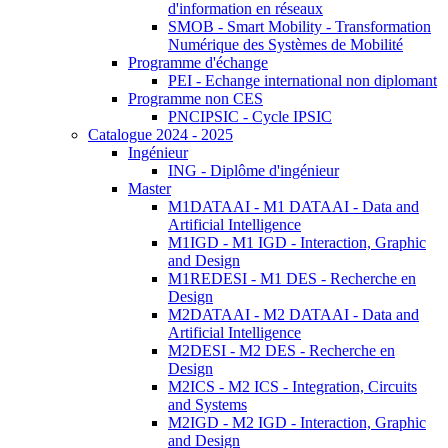
d'information en réseaux
SMOB - Smart Mobility - Transformation
Numérique des Systèmes de Mobilité
Programme d'échange
PEI - Echange international non diplomant
Programme non CES
PNCIPSIC - Cycle IPSIC
Catalogue 2024 - 2025
Ingénieur
ING - Diplôme d'ingénieur
Master
M1DATAAI - M1 DATAAI - Data and
Artificial Intelligence
M1IGD - M1 IGD - Interaction, Graphic
and Design
M1REDESI - M1 DES - Recherche en
Design
M2DATAAI - M2 DATAAI - Data and
Artificial Intelligence
M2DESI - M2 DES - Recherche en
Design
M2ICS - M2 ICS - Integration, Circuits
and Systems
M2IGD - M2 IGD - Interaction, Graphic
and Design