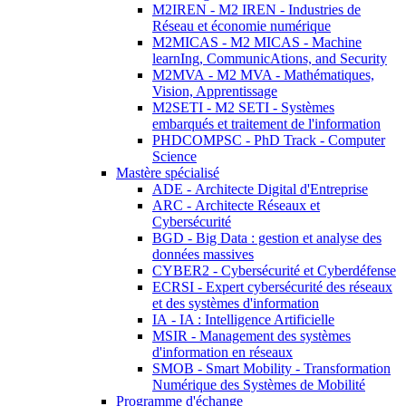
M2IREN - M2 IREN - Industries de
Réseau et économie numérique
M2MICAS - M2 MICAS - Machine
learnIng, CommunicAtions, and Security
M2MVA - M2 MVA - Mathématiques,
Vision, Apprentissage
M2SETI - M2 SETI - Systèmes
embarqués et traitement de l'information
PHDCOMPSC - PhD Track - Computer
Science
Mastère spécialisé
ADE - Architecte Digital d'Entreprise
ARC - Architecte Réseaux et
Cybersécurité
BGD - Big Data : gestion et analyse des
données massives
CYBER2 - Cybersécurité et Cyberdéfense
ECRSI - Expert cybersécurité des réseaux
et des systèmes d'information
IA - IA : Intelligence Artificielle
MSIR - Management des systèmes
d'information en réseaux
SMOB - Smart Mobility - Transformation
Numérique des Systèmes de Mobilité
Programme d'échange