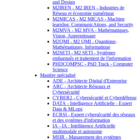
and Design
M2IREN - M2 IREN - Industries de
Réseau et économie numérique
M2MICAS - M2 MICAS - Machine
learnIng, CommunicAtions, and Security
M2MVA - M2 MVA - Mathématiques,
Vision, Apprentissage
M2QMI - M2 QMI - Quantique,
Mathématiques, Informatique
M2SETI - M2 SETI - Systèmes
embarqués et traitement de l'information
PHDCOMPSC - PhD Track - Computer
Science
Mastère spécialisé
ADE - Architecte Digital d'Entreprise
ARC - Architecte Réseaux et
Cybersécurité
CYBER2 - Cybersécurité et Cyberdéfense
DATA - Intelligence Artificielle - Expert
Data & MLops
ECRSI - Expert cybersécurité des réseaux
et des systèmes d'information
IA - IA : Intelligence Artificielle
multimodale et autonome
MSIR - Management des systèmes