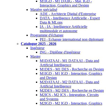
M1IGD - M1 DAIIG - Maj. IGD -
Interaction, Graphics and Design
Mastère spécialisé
ADE - Architecte Digital d'Entreprise
DATA - Intelligence Artificielle - Expert
Data & MLops
IA - IA : Intelligence Artificielle
multimodale et autonome
Programme d'échange
PEI - Echange international non diplomant
Catalogue 2025 - 2026
Ingénieur
ING - Diplôme d'ingénieur
Master
M1DATAAI - M1 DATAAI - Data and
Artificial Intelligence
M1DES - M1 DES - Recherche en Design
M1IGD - M1 IGD - Interaction, Graphics
and Design
M2DATAAI - M2 DATAAI - Data and
Artificial Intelligence
M2DES - M2 DES - Recherche en Design
M2ICS - M2 ICS - Integration, Circuits
and Systems
M2IGD - M2 IGD - Interaction, Graphics