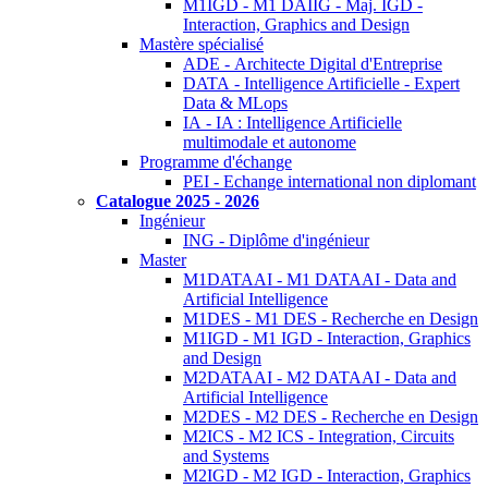
M1IGD - M1 DAIIG - Maj. IGD -
Interaction, Graphics and Design
Mastère spécialisé
ADE - Architecte Digital d'Entreprise
DATA - Intelligence Artificielle - Expert
Data & MLops
IA - IA : Intelligence Artificielle
multimodale et autonome
Programme d'échange
PEI - Echange international non diplomant
Catalogue 2025 - 2026
Ingénieur
ING - Diplôme d'ingénieur
Master
M1DATAAI - M1 DATAAI - Data and
Artificial Intelligence
M1DES - M1 DES - Recherche en Design
M1IGD - M1 IGD - Interaction, Graphics
and Design
M2DATAAI - M2 DATAAI - Data and
Artificial Intelligence
M2DES - M2 DES - Recherche en Design
M2ICS - M2 ICS - Integration, Circuits
and Systems
M2IGD - M2 IGD - Interaction, Graphics