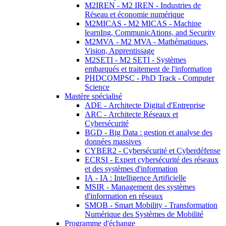
M2IREN - M2 IREN - Industries de
Réseau et économie numérique
M2MICAS - M2 MICAS - Machine
learnIng, CommunicAtions, and Security
M2MVA - M2 MVA - Mathématiques,
Vision, Apprentissage
M2SETI - M2 SETI - Systèmes
embarqués et traitement de l'information
PHDCOMPSC - PhD Track - Computer
Science
Mastère spécialisé
ADE - Architecte Digital d'Entreprise
ARC - Architecte Réseaux et
Cybersécurité
BGD - Big Data : gestion et analyse des
données massives
CYBER2 - Cybersécurité et Cyberdéfense
ECRSI - Expert cybersécurité des réseaux
et des systèmes d'information
IA - IA : Intelligence Artificielle
MSIR - Management des systèmes
d'information en réseaux
SMOB - Smart Mobility - Transformation
Numérique des Systèmes de Mobilité
Programme d'échange