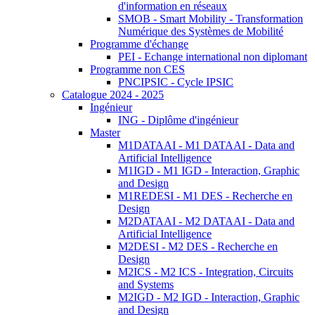
d'information en réseaux
SMOB - Smart Mobility - Transformation
Numérique des Systèmes de Mobilité
Programme d'échange
PEI - Echange international non diplomant
Programme non CES
PNCIPSIC - Cycle IPSIC
Catalogue 2024 - 2025
Ingénieur
ING - Diplôme d'ingénieur
Master
M1DATAAI - M1 DATAAI - Data and
Artificial Intelligence
M1IGD - M1 IGD - Interaction, Graphic
and Design
M1REDESI - M1 DES - Recherche en
Design
M2DATAAI - M2 DATAAI - Data and
Artificial Intelligence
M2DESI - M2 DES - Recherche en
Design
M2ICS - M2 ICS - Integration, Circuits
and Systems
M2IGD - M2 IGD - Interaction, Graphic
and Design