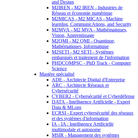
and Design
M2IREN - M2 IREN - Industries de
Réseau et économie numérique
M2MICAS - M2 MICAS - Machine
learnIng, CommunicAtions, and Security
M2MVA - M2 MVA - Mathématiques,
Vision, Apprentissage
M2QMI - M2 QMI - Quantique,
Mathématiques, Informatique
M2SETI - M2 SETI - Systèmes
embarqués et traitement de l'information
PHDCOMPSC - PhD Track - Computer
Science
Mastère spécialisé
ADE - Architecte Digital d'Entreprise
ARC - Architecte Réseaux et
Cybersécurité
CYBER2 - Cybersécurité et Cyberdéfense
DATA - Intelligence Artificielle - Expert
Data & MLops
ECRSI - Expert cybersécurité des réseaux
et des systèmes d'information
IA - IA : Intelligence Artificielle
multimodale et autonome
MSIR - Management des systèmes