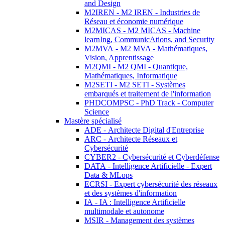
and Design
M2IREN - M2 IREN - Industries de
Réseau et économie numérique
M2MICAS - M2 MICAS - Machine
learnIng, CommunicAtions, and Security
M2MVA - M2 MVA - Mathématiques,
Vision, Apprentissage
M2QMI - M2 QMI - Quantique,
Mathématiques, Informatique
M2SETI - M2 SETI - Systèmes
embarqués et traitement de l'information
PHDCOMPSC - PhD Track - Computer
Science
Mastère spécialisé
ADE - Architecte Digital d'Entreprise
ARC - Architecte Réseaux et
Cybersécurité
CYBER2 - Cybersécurité et Cyberdéfense
DATA - Intelligence Artificielle - Expert
Data & MLops
ECRSI - Expert cybersécurité des réseaux
et des systèmes d'information
IA - IA : Intelligence Artificielle
multimodale et autonome
MSIR - Management des systèmes