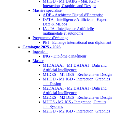
M1IGD - M1 DAIIG - Maj. IGD -
Interaction, Graphics and Design
Mastère spécialisé
ADE - Architecte Digital d'Entreprise
DATA - Intelligence Artificielle - Expert
Data & MLops
IA - IA : Intelligence Artificielle
multimodale et autonome
Programme d'échange
PEI - Echange international non diplomant
Catalogue 2025 - 2026
Ingénieur
ING - Diplôme d'ingénieur
Master
M1DATAAI - M1 DATAAI - Data and
Artificial Intelligence
M1DES - M1 DES - Recherche en Design
M1IGD - M1 IGD - Interaction, Graphics
and Design
M2DATAAI - M2 DATAAI - Data and
Artificial Intelligence
M2DES - M2 DES - Recherche en Design
M2ICS - M2 ICS - Integration, Circuits
and Systems
M2IGD - M2 IGD - Interaction, Graphics