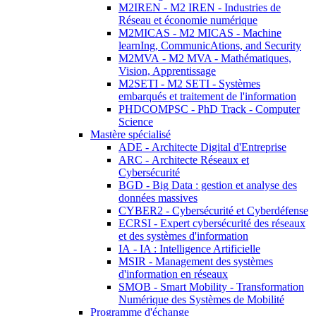
M2IREN - M2 IREN - Industries de
Réseau et économie numérique
M2MICAS - M2 MICAS - Machine
learnIng, CommunicAtions, and Security
M2MVA - M2 MVA - Mathématiques,
Vision, Apprentissage
M2SETI - M2 SETI - Systèmes
embarqués et traitement de l'information
PHDCOMPSC - PhD Track - Computer
Science
Mastère spécialisé
ADE - Architecte Digital d'Entreprise
ARC - Architecte Réseaux et
Cybersécurité
BGD - Big Data : gestion et analyse des
données massives
CYBER2 - Cybersécurité et Cyberdéfense
ECRSI - Expert cybersécurité des réseaux
et des systèmes d'information
IA - IA : Intelligence Artificielle
MSIR - Management des systèmes
d'information en réseaux
SMOB - Smart Mobility - Transformation
Numérique des Systèmes de Mobilité
Programme d'échange