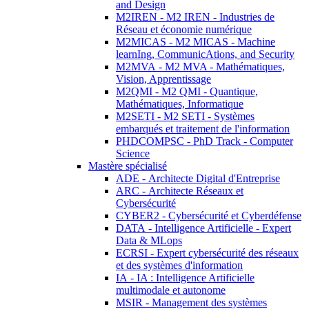
and Design
M2IREN - M2 IREN - Industries de
Réseau et économie numérique
M2MICAS - M2 MICAS - Machine
learnIng, CommunicAtions, and Security
M2MVA - M2 MVA - Mathématiques,
Vision, Apprentissage
M2QMI - M2 QMI - Quantique,
Mathématiques, Informatique
M2SETI - M2 SETI - Systèmes
embarqués et traitement de l'information
PHDCOMPSC - PhD Track - Computer
Science
Mastère spécialisé
ADE - Architecte Digital d'Entreprise
ARC - Architecte Réseaux et
Cybersécurité
CYBER2 - Cybersécurité et Cyberdéfense
DATA - Intelligence Artificielle - Expert
Data & MLops
ECRSI - Expert cybersécurité des réseaux
et des systèmes d'information
IA - IA : Intelligence Artificielle
multimodale et autonome
MSIR - Management des systèmes