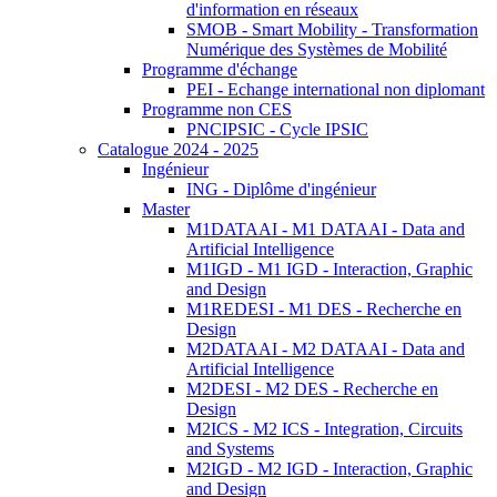
d'information en réseaux
SMOB - Smart Mobility - Transformation
Numérique des Systèmes de Mobilité
Programme d'échange
PEI - Echange international non diplomant
Programme non CES
PNCIPSIC - Cycle IPSIC
Catalogue 2024 - 2025
Ingénieur
ING - Diplôme d'ingénieur
Master
M1DATAAI - M1 DATAAI - Data and
Artificial Intelligence
M1IGD - M1 IGD - Interaction, Graphic
and Design
M1REDESI - M1 DES - Recherche en
Design
M2DATAAI - M2 DATAAI - Data and
Artificial Intelligence
M2DESI - M2 DES - Recherche en
Design
M2ICS - M2 ICS - Integration, Circuits
and Systems
M2IGD - M2 IGD - Interaction, Graphic
and Design