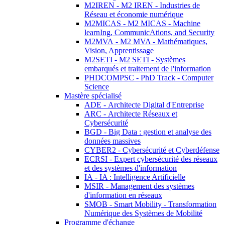
M2IREN - M2 IREN - Industries de
Réseau et économie numérique
M2MICAS - M2 MICAS - Machine
learnIng, CommunicAtions, and Security
M2MVA - M2 MVA - Mathématiques,
Vision, Apprentissage
M2SETI - M2 SETI - Systèmes
embarqués et traitement de l'information
PHDCOMPSC - PhD Track - Computer
Science
Mastère spécialisé
ADE - Architecte Digital d'Entreprise
ARC - Architecte Réseaux et
Cybersécurité
BGD - Big Data : gestion et analyse des
données massives
CYBER2 - Cybersécurité et Cyberdéfense
ECRSI - Expert cybersécurité des réseaux
et des systèmes d'information
IA - IA : Intelligence Artificielle
MSIR - Management des systèmes
d'information en réseaux
SMOB - Smart Mobility - Transformation
Numérique des Systèmes de Mobilité
Programme d'échange