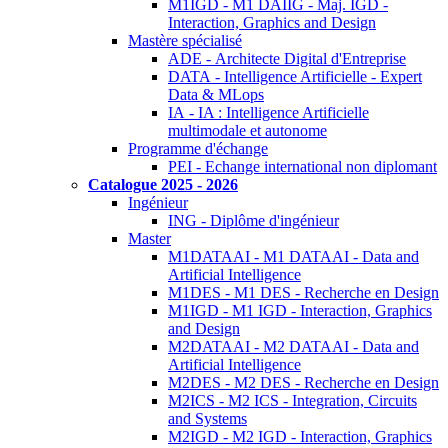
M1IGD - M1 DAIIG - Maj. IGD -
Interaction, Graphics and Design
Mastère spécialisé
ADE - Architecte Digital d'Entreprise
DATA - Intelligence Artificielle - Expert
Data & MLops
IA - IA : Intelligence Artificielle
multimodale et autonome
Programme d'échange
PEI - Echange international non diplomant
Catalogue 2025 - 2026
Ingénieur
ING - Diplôme d'ingénieur
Master
M1DATAAI - M1 DATAAI - Data and
Artificial Intelligence
M1DES - M1 DES - Recherche en Design
M1IGD - M1 IGD - Interaction, Graphics
and Design
M2DATAAI - M2 DATAAI - Data and
Artificial Intelligence
M2DES - M2 DES - Recherche en Design
M2ICS - M2 ICS - Integration, Circuits
and Systems
M2IGD - M2 IGD - Interaction, Graphics