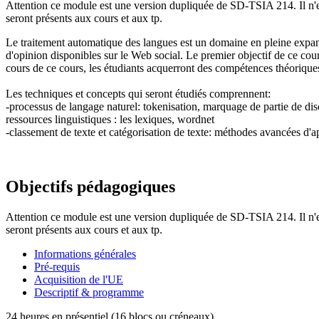
Attention ce module est une version dupliquée de SD-TSIA 214. Il n'e
seront présents aux cours et aux tp.
Le traitement automatique des langues est un domaine en pleine expa
d'opinion disponibles sur le Web social. Le premier objectif de ce cour
cours de ce cours, les étudiants acquerront des compétences théoriques
Les techniques et concepts qui seront étudiés comprennent:
-processus de langage naturel: tokenisation, marquage de partie de d
ressources linguistiques : les lexiques, wordnet
-classement de texte et catégorisation de texte: méthodes avancées d'
Objectifs pédagogiques
Attention ce module est une version dupliquée de SD-TSIA 214. Il n'e
seront présents aux cours et aux tp.
Informations générales
Pré-requis
Acquisition de l'UE
Descriptif & programme
24 heures en présentiel (16 blocs ou créneaux)