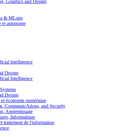
n, Graphics and Design
Data & MLops
le et autonome
ial Intelligence
nd Design
ial Intelligence
 Systems
nd Design
 et économie numérique
, CommunicAtions, and Security
, Apprentissage
ues, Informatique
traitement de l'information
ence