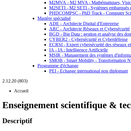
M2MVA - M2 MVA - Mathématiques, Vision
M2SETI - M2 SETI - Systèmes embarqués et 
PHDCOMPSC - PhD Track - Computer Sci
Mastère spécialisé
ADE - Architecte Digital d'Entreprise
ARC - Architecte Réseaux et Cybersécurité
BGD - Big Data : gestion et analyse des do
CYBER2 - Cybersécurité et Cyberdéfense
ECRSI - Expert cybersécurité des réseaux et
IA - IA : Intelligence Artificielle
MSIR - Management des systèmes d'informa
SMOB - Smart Mobility - Transformation N
Programme d'échange
PEI - Echange international non diplomant
2.12.20 (803)
Accueil
Enseignement scientifique & te
Descriptif