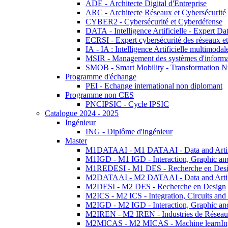
ADE - Architecte Digital d'Entreprise
ARC - Architecte Réseaux et Cybersécurité
CYBER2 - Cybersécurité et Cyberdéfense
DATA - Intelligence Artificielle - Expert 
ECRSI - Expert cybersécurité des réseaux et
IA - IA : Intelligence Artificielle multimoda
MSIR - Management des systèmes d'informa
SMOB - Smart Mobility - Transformation N
Programme d'échange
PEI - Echange international non diplomant
Programme non CES
PNCIPSIC - Cycle IPSIC
Catalogue 2024 - 2025
Ingénieur
ING - Diplôme d'ingénieur
Master
M1DATAAI - M1 DATAAI - Data and Artific
M1IGD - M1 IGD - Interaction, Graphic an
M1REDESI - M1 DES - Recherche en Des
M2DATAAI - M2 DATAAI - Data and Artific
M2DESI - M2 DES - Recherche en Design
M2ICS - M2 ICS - Integration, Circuits and
M2IGD - M2 IGD - Interaction, Graphic an
M2IREN - M2 IREN - Industries de Réseau
M2MICAS - M2 MICAS - Machine learnIng