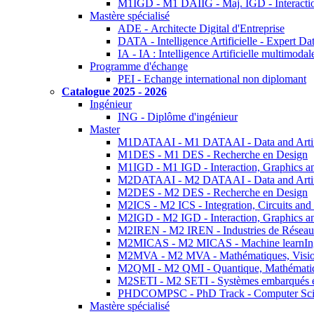
M1IGD - M1 DAIIG - Maj. IGD - Interactio
Mastère spécialisé
ADE - Architecte Digital d'Entreprise
DATA - Intelligence Artificielle - Expert 
IA - IA : Intelligence Artificielle multimoda
Programme d'échange
PEI - Echange international non diplomant
Catalogue 2025 - 2026
Ingénieur
ING - Diplôme d'ingénieur
Master
M1DATAAI - M1 DATAAI - Data and Artific
M1DES - M1 DES - Recherche en Design
M1IGD - M1 IGD - Interaction, Graphics a
M2DATAAI - M2 DATAAI - Data and Artific
M2DES - M2 DES - Recherche en Design
M2ICS - M2 ICS - Integration, Circuits and
M2IGD - M2 IGD - Interaction, Graphics a
M2IREN - M2 IREN - Industries de Réseau
M2MICAS - M2 MICAS - Machine learnIng
M2MVA - M2 MVA - Mathématiques, Vision
M2QMI - M2 QMI - Quantique, Mathématiq
M2SETI - M2 SETI - Systèmes embarqués et 
PHDCOMPSC - PhD Track - Computer Sci
Mastère spécialisé