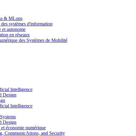
Data & MLops
 des systèmes d'information
le et autonome
tion en réseaux
umérique des Systèmes de Mobilité
ial Intelligence
d Design
ign
ial Intelligence
 Systems
d Design
 et économie numérique
, CommunicAtions, and Security