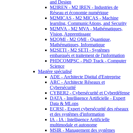
and Design
M2IREN - M2 IREN - Industries de
Réseau et économie numérique
M2MICAS - M2 MICAS - Machine
learnIng, CommunicAtions, and Security
M2MVA - M2 MVA - Mathématiques,
Vision, Apprentissage
M2QMI - M2 QMI - Quantique,
Mathématiques, Informatique
M2SETI - M2 SETI - Systèmes
embarqués et traitement de l'information
PHDCOMPSC - PhD Track - Computer
Science
Mastère spécialisé
ADE - Architecte Digital d'Entreprise
ARC - Architecte Réseaux et
Cybersécurité
CYBER2 - Cybersécurité et Cyberdéfense
DATA - Intelligence Artificielle - Expert
Data & MLops
ECRSI - Expert cybersécurité des réseaux
et des systèmes d'information
IA - IA : Intelligence Artificielle
multimodale et autonome
MSIR - Management des systèmes