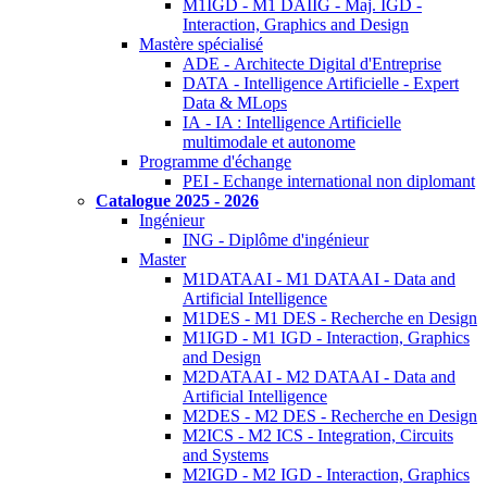
M1IGD - M1 DAIIG - Maj. IGD -
Interaction, Graphics and Design
Mastère spécialisé
ADE - Architecte Digital d'Entreprise
DATA - Intelligence Artificielle - Expert
Data & MLops
IA - IA : Intelligence Artificielle
multimodale et autonome
Programme d'échange
PEI - Echange international non diplomant
Catalogue 2025 - 2026
Ingénieur
ING - Diplôme d'ingénieur
Master
M1DATAAI - M1 DATAAI - Data and
Artificial Intelligence
M1DES - M1 DES - Recherche en Design
M1IGD - M1 IGD - Interaction, Graphics
and Design
M2DATAAI - M2 DATAAI - Data and
Artificial Intelligence
M2DES - M2 DES - Recherche en Design
M2ICS - M2 ICS - Integration, Circuits
and Systems
M2IGD - M2 IGD - Interaction, Graphics