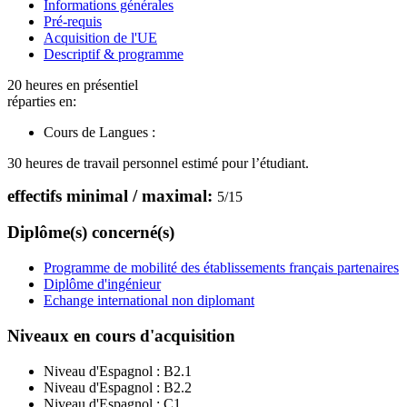
Informations générales
Pré-requis
Acquisition de l'UE
Descriptif & programme
20 heures en présentiel
réparties en:
Cours de Langues :
30 heures de travail personnel estimé pour l’étudiant.
effectifs minimal / maximal:
5
/
15
Diplôme(s) concerné(s)
Programme de mobilité des établissements français partenaires
Diplôme d'ingénieur
Echange international non diplomant
Niveaux en cours d'acquisition
Niveau d'Espagnol :
B2.1
Niveau d'Espagnol :
B2.2
Niveau d'Espagnol :
C1