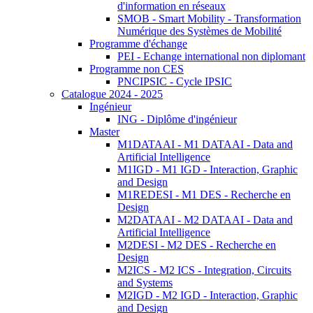
d'information en réseaux
SMOB - Smart Mobility - Transformation
Numérique des Systèmes de Mobilité
Programme d'échange
PEI - Echange international non diplomant
Programme non CES
PNCIPSIC - Cycle IPSIC
Catalogue 2024 - 2025
Ingénieur
ING - Diplôme d'ingénieur
Master
M1DATAAI - M1 DATAAI - Data and
Artificial Intelligence
M1IGD - M1 IGD - Interaction, Graphic
and Design
M1REDESI - M1 DES - Recherche en
Design
M2DATAAI - M2 DATAAI - Data and
Artificial Intelligence
M2DESI - M2 DES - Recherche en
Design
M2ICS - M2 ICS - Integration, Circuits
and Systems
M2IGD - M2 IGD - Interaction, Graphic
and Design