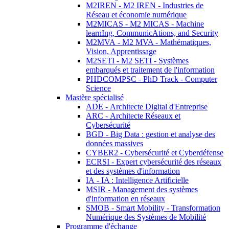
M2IREN - M2 IREN - Industries de
Réseau et économie numérique
M2MICAS - M2 MICAS - Machine
learnIng, CommunicAtions, and Security
M2MVA - M2 MVA - Mathématiques,
Vision, Apprentissage
M2SETI - M2 SETI - Systèmes
embarqués et traitement de l'information
PHDCOMPSC - PhD Track - Computer
Science
Mastère spécialisé
ADE - Architecte Digital d'Entreprise
ARC - Architecte Réseaux et
Cybersécurité
BGD - Big Data : gestion et analyse des
données massives
CYBER2 - Cybersécurité et Cyberdéfense
ECRSI - Expert cybersécurité des réseaux
et des systèmes d'information
IA - IA : Intelligence Artificielle
MSIR - Management des systèmes
d'information en réseaux
SMOB - Smart Mobility - Transformation
Numérique des Systèmes de Mobilité
Programme d'échange