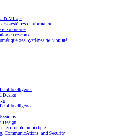
Data & MLops
 des systèmes d'information
le et autonome
tion en réseaux
umérique des Systèmes de Mobilité
ial Intelligence
d Design
ign
ial Intelligence
 Systems
d Design
 et économie numérique
, CommunicAtions, and Security