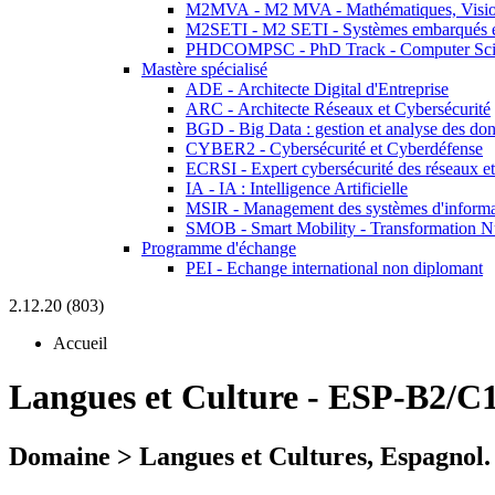
M2MVA - M2 MVA - Mathématiques, Vision
M2SETI - M2 SETI - Systèmes embarqués et 
PHDCOMPSC - PhD Track - Computer Sci
Mastère spécialisé
ADE - Architecte Digital d'Entreprise
ARC - Architecte Réseaux et Cybersécurité
BGD - Big Data : gestion et analyse des do
CYBER2 - Cybersécurité et Cyberdéfense
ECRSI - Expert cybersécurité des réseaux et
IA - IA : Intelligence Artificielle
MSIR - Management des systèmes d'informa
SMOB - Smart Mobility - Transformation N
Programme d'échange
PEI - Echange international non diplomant
2.12.20 (803)
Accueil
Langues et Culture
-
ESP-B2/C1
Domaine > Langues et Cultures, Espagnol.