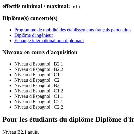
effectifs minimal / maximal:
5
/
15
Diplôme(s) concerné(s)
Programme de mobilité des établissements français partenaires
Diplôme d'ingénieur
Echange international non diplomant
Niveaux en cours d'acquisition
Niveau d'Espagnol :
B2.1
Niveau d'Espagnol :
B2.2
Niveau d'Espagnol :
C1
Niveau d'Espagnol :
C2
Niveau d'Espagnol :
B2
Niveau d'Espagnol :
C1.2
Niveau d'Espagnol :
C1.1
Niveau d'Espagnol :
C2.1
Niveau d'Espagnol :
C2.2
Pour les étudiants du diplôme
Diplôme d'i
Niveau B2.1 aquis.