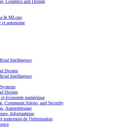
n, Graphics and Design
Data & MLops
le et autonome
ial Intelligence
nd Design
ial Intelligence
 Systems
nd Design
 et économie numérique
, CommunicAtions, and Security
, Apprentissage
ues, Informatique
traitement de l'information
ence