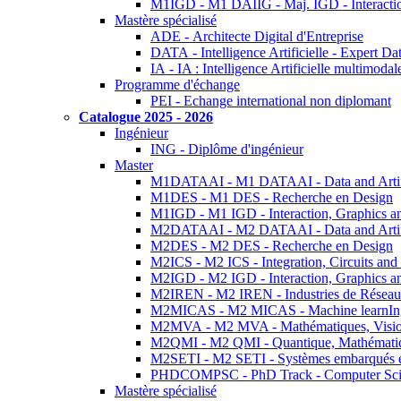
M1IGD - M1 DAIIG - Maj. IGD - Interactio
Mastère spécialisé
ADE - Architecte Digital d'Entreprise
DATA - Intelligence Artificielle - Expert 
IA - IA : Intelligence Artificielle multimoda
Programme d'échange
PEI - Echange international non diplomant
Catalogue 2025 - 2026
Ingénieur
ING - Diplôme d'ingénieur
Master
M1DATAAI - M1 DATAAI - Data and Artific
M1DES - M1 DES - Recherche en Design
M1IGD - M1 IGD - Interaction, Graphics a
M2DATAAI - M2 DATAAI - Data and Artific
M2DES - M2 DES - Recherche en Design
M2ICS - M2 ICS - Integration, Circuits and
M2IGD - M2 IGD - Interaction, Graphics a
M2IREN - M2 IREN - Industries de Réseau
M2MICAS - M2 MICAS - Machine learnIng
M2MVA - M2 MVA - Mathématiques, Vision
M2QMI - M2 QMI - Quantique, Mathématiq
M2SETI - M2 SETI - Systèmes embarqués et 
PHDCOMPSC - PhD Track - Computer Sci
Mastère spécialisé