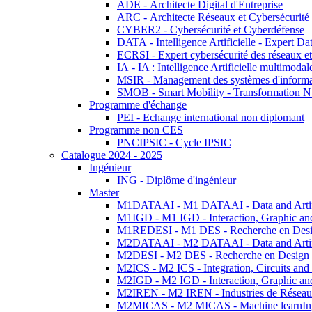
ADE - Architecte Digital d'Entreprise
ARC - Architecte Réseaux et Cybersécurité
CYBER2 - Cybersécurité et Cyberdéfense
DATA - Intelligence Artificielle - Expert 
ECRSI - Expert cybersécurité des réseaux et
IA - IA : Intelligence Artificielle multimoda
MSIR - Management des systèmes d'informa
SMOB - Smart Mobility - Transformation N
Programme d'échange
PEI - Echange international non diplomant
Programme non CES
PNCIPSIC - Cycle IPSIC
Catalogue 2024 - 2025
Ingénieur
ING - Diplôme d'ingénieur
Master
M1DATAAI - M1 DATAAI - Data and Artific
M1IGD - M1 IGD - Interaction, Graphic an
M1REDESI - M1 DES - Recherche en Des
M2DATAAI - M2 DATAAI - Data and Artific
M2DESI - M2 DES - Recherche en Design
M2ICS - M2 ICS - Integration, Circuits and
M2IGD - M2 IGD - Interaction, Graphic an
M2IREN - M2 IREN - Industries de Réseau
M2MICAS - M2 MICAS - Machine learnIng