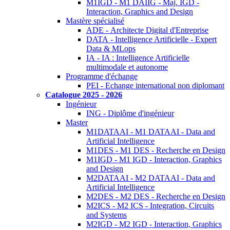
M1IGD - M1 DAIIG - Maj. IGD -
Interaction, Graphics and Design
Mastère spécialisé
ADE - Architecte Digital d'Entreprise
DATA - Intelligence Artificielle - Expert
Data & MLops
IA - IA : Intelligence Artificielle
multimodale et autonome
Programme d'échange
PEI - Echange international non diplomant
Catalogue 2025 - 2026
Ingénieur
ING - Diplôme d'ingénieur
Master
M1DATAAI - M1 DATAAI - Data and
Artificial Intelligence
M1DES - M1 DES - Recherche en Design
M1IGD - M1 IGD - Interaction, Graphics
and Design
M2DATAAI - M2 DATAAI - Data and
Artificial Intelligence
M2DES - M2 DES - Recherche en Design
M2ICS - M2 ICS - Integration, Circuits
and Systems
M2IGD - M2 IGD - Interaction, Graphics