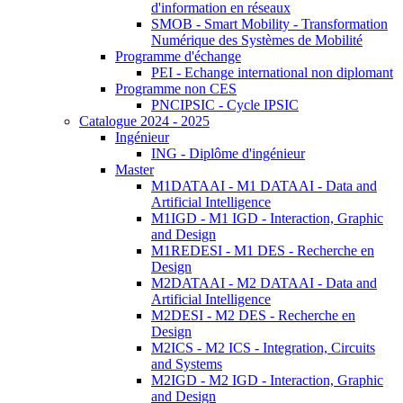
d'information en réseaux
SMOB - Smart Mobility - Transformation
Numérique des Systèmes de Mobilité
Programme d'échange
PEI - Echange international non diplomant
Programme non CES
PNCIPSIC - Cycle IPSIC
Catalogue 2024 - 2025
Ingénieur
ING - Diplôme d'ingénieur
Master
M1DATAAI - M1 DATAAI - Data and
Artificial Intelligence
M1IGD - M1 IGD - Interaction, Graphic
and Design
M1REDESI - M1 DES - Recherche en
Design
M2DATAAI - M2 DATAAI - Data and
Artificial Intelligence
M2DESI - M2 DES - Recherche en
Design
M2ICS - M2 ICS - Integration, Circuits
and Systems
M2IGD - M2 IGD - Interaction, Graphic
and Design