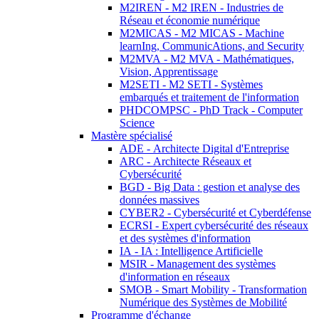
M2IREN - M2 IREN - Industries de
Réseau et économie numérique
M2MICAS - M2 MICAS - Machine
learnIng, CommunicAtions, and Security
M2MVA - M2 MVA - Mathématiques,
Vision, Apprentissage
M2SETI - M2 SETI - Systèmes
embarqués et traitement de l'information
PHDCOMPSC - PhD Track - Computer
Science
Mastère spécialisé
ADE - Architecte Digital d'Entreprise
ARC - Architecte Réseaux et
Cybersécurité
BGD - Big Data : gestion et analyse des
données massives
CYBER2 - Cybersécurité et Cyberdéfense
ECRSI - Expert cybersécurité des réseaux
et des systèmes d'information
IA - IA : Intelligence Artificielle
MSIR - Management des systèmes
d'information en réseaux
SMOB - Smart Mobility - Transformation
Numérique des Systèmes de Mobilité
Programme d'échange