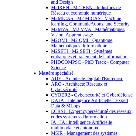
and Design
M2IREN - M2 IREN - Industries de
Réseau et économie numérique
M2MICAS - M2 MICAS - Machine
learnIng, CommunicAtions, and Security
M2MVA - M2 MVA - Mathématiques,
Vision, Apprentissage
M2QMI - M2 QMI - Quantique,
Mathématiques, Informatique
M2SETI - M2 SETI - Systèmes
embarqués et traitement de l'information
PHDCOMPSC - PhD Track - Computer
Science
Mastère spécialisé
ADE - Architecte Digital d'Entreprise
ARC - Architecte Réseaux et
Cybersécurité
CYBER2 - Cybersécurité et Cyberdéfense
DATA - Intelligence Artificielle - Expert
Data & MLops
ECRSI - Expert cybersécurité des réseaux
et des systèmes d'information
IA - IA : Intelligence Artificielle
multimodale et autonome
MSIR - Management des systèmes