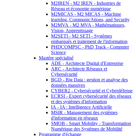
M2IREN - M2 IREN - Industries de
Réseau et économie numérique
M2MICAS - M2 MICAS - Machine
learnIng, CommunicAtions, and Security
M2MVA - M2 MVA - Mathématiques,
Vision, Apprentissage
M2SETI - M2 SETI - Systèmes
embarqués et traitement de l'information
PHDCOMPSC - PhD Track - Computer
Science
Mastère spécialisé
ADE - Architecte Digital d'Entreprise
ARC - Architecte Réseaux et
Cybersécurité
BGD - Big Data : gestion et analyse des
données massives
CYBER2 - Cybersécurité et Cyberdéfense
ECRSI - Expert cybersécurité des réseaux
et des systèmes d'information
IA - IA : Intelligence Artificielle
MSIR - Management des systèmes
d'information en réseaux
SMOB - Smart Mobility - Transformation
Numérique des Systèmes de Mobilité
Programme d'échange