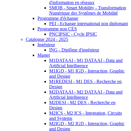
d'information en réseaux
SMOB - Smart Mobility - Transformation
Numérique des Systèmes de Mobilité
Programme d'échange
PEI - Echange international non diplomant
Programme non CES
PNCIPSIC - Cycle IPSIC
Catalogue 2024 - 2025
Ingénieur
ING - Diplôme d'ingénieur
Master
M1DATAAI - M1 DATAAI - Data and
Artificial Intelligence
M1IGD - M1 IGD - Interaction, Graphic
and Design
M1REDESI - M1 DES - Recherche en
Design
M2DATAAI - M2 DATAAI - Data and
Artificial Intelligence
M2DESI - M2 DES - Recherche en
Design
M2ICS - M2 ICS - Integration, Circuits
and Systems
M2IGD - M2 IGD - Interaction, Graphic
and Design