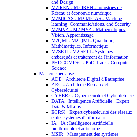
and Design
M2IREN - M2 IREN - Industries de
Réseau et économie numérique
M2MICAS - M2 MICAS - Machine
learnIng, CommunicAtions, and Security
M2MVA - M2 MVA - Mathématiques,
Vision, Apprentissage
M2QMI - M2 QMI - Quantique,
Mathématiques, Informatique
M2SETI - M2 SETI - Systèmes
embarqués et traitement de l'information
PHDCOMPSC - PhD Track - Computer
Science
Mastère spécialisé
ADE - Architecte Digital d'Entreprise
ARC - Architecte Réseaux et
Cybersécurité
CYBER2 - Cybersécurité et Cyberdéfense
DATA - Intelligence Artificielle - Expert
Data & MLops
ECRSI - Expert cybersécurité des réseaux
et des systèmes d'information
IA - IA : Intelligence Artificielle
multimodale et autonome
MSIR - Management des systèmes