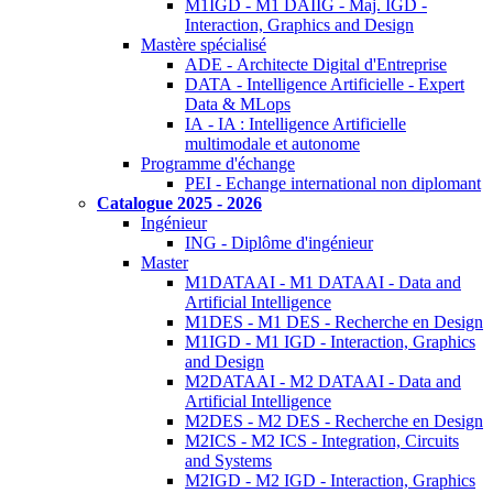
M1IGD - M1 DAIIG - Maj. IGD -
Interaction, Graphics and Design
Mastère spécialisé
ADE - Architecte Digital d'Entreprise
DATA - Intelligence Artificielle - Expert
Data & MLops
IA - IA : Intelligence Artificielle
multimodale et autonome
Programme d'échange
PEI - Echange international non diplomant
Catalogue 2025 - 2026
Ingénieur
ING - Diplôme d'ingénieur
Master
M1DATAAI - M1 DATAAI - Data and
Artificial Intelligence
M1DES - M1 DES - Recherche en Design
M1IGD - M1 IGD - Interaction, Graphics
and Design
M2DATAAI - M2 DATAAI - Data and
Artificial Intelligence
M2DES - M2 DES - Recherche en Design
M2ICS - M2 ICS - Integration, Circuits
and Systems
M2IGD - M2 IGD - Interaction, Graphics