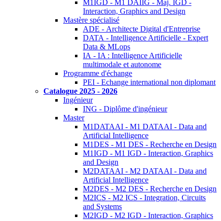
M1IGD - M1 DAIIG - Maj. IGD -
Interaction, Graphics and Design
Mastère spécialisé
ADE - Architecte Digital d'Entreprise
DATA - Intelligence Artificielle - Expert
Data & MLops
IA - IA : Intelligence Artificielle
multimodale et autonome
Programme d'échange
PEI - Echange international non diplomant
Catalogue 2025 - 2026
Ingénieur
ING - Diplôme d'ingénieur
Master
M1DATAAI - M1 DATAAI - Data and
Artificial Intelligence
M1DES - M1 DES - Recherche en Design
M1IGD - M1 IGD - Interaction, Graphics
and Design
M2DATAAI - M2 DATAAI - Data and
Artificial Intelligence
M2DES - M2 DES - Recherche en Design
M2ICS - M2 ICS - Integration, Circuits
and Systems
M2IGD - M2 IGD - Interaction, Graphics