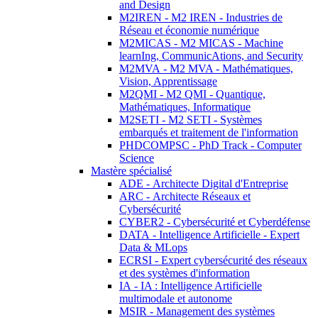
and Design
M2IREN - M2 IREN - Industries de
Réseau et économie numérique
M2MICAS - M2 MICAS - Machine
learnIng, CommunicAtions, and Security
M2MVA - M2 MVA - Mathématiques,
Vision, Apprentissage
M2QMI - M2 QMI - Quantique,
Mathématiques, Informatique
M2SETI - M2 SETI - Systèmes
embarqués et traitement de l'information
PHDCOMPSC - PhD Track - Computer
Science
Mastère spécialisé
ADE - Architecte Digital d'Entreprise
ARC - Architecte Réseaux et
Cybersécurité
CYBER2 - Cybersécurité et Cyberdéfense
DATA - Intelligence Artificielle - Expert
Data & MLops
ECRSI - Expert cybersécurité des réseaux
et des systèmes d'information
IA - IA : Intelligence Artificielle
multimodale et autonome
MSIR - Management des systèmes