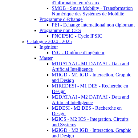
d'information en réseaux
SMOB - Smart Mobility - Transformation
Numérique des Systèmes de Mobilité
Programme d'échange
PEI - Echange international non diplomant
Programme non CES
PNCIPSIC - Cycle IPSIC
Catalogue 2024 - 2025
Ingénieur
ING - Diplôme d'ingénieur
Master
M1DATAAI - M1 DATAAI - Data and
Artificial Intelligence
M1IGD - M1 IGD - Interaction, Graphic
and Design
M1REDESI - M1 DES - Recherche en
Design
M2DATAAI - M2 DATAAI - Data and
Artificial Intelligence
M2DESI - M2 DES - Recherche en
Design
M2ICS - M2 ICS - Integration, Circuits
and Systems
M2IGD - M2 IGD - Interaction, Graphic
and Design