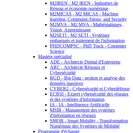
M2IREN - M2 IREN - Industries de
Réseau et économie numérique
M2MICAS - M2 MICAS - Machine
learnIng, CommunicAtions, and Security
M2MVA - M2 MVA - Mathématiques,
Vision, Apprentissage
M2SETI - M2 SETI - Systèmes
embarqués et traitement de l'information
PHDCOMPSC - PhD Track - Computer
Science
Mastère spécialisé
ADE - Architecte Digital d'Entreprise
ARC - Architecte Réseaux et
Cybersécurité
BGD - Big Data : gestion et analyse des
données massives
CYBER2 - Cybersécurité et Cyberdéfense
ECRSI - Expert cybersécurité des réseaux
et des systèmes d'information
IA - IA : Intelligence Artificielle
MSIR - Management des systèmes
d'information en réseaux
SMOB - Smart Mobility - Transformation
Numérique des Systèmes de Mobilité
Programme d'échange