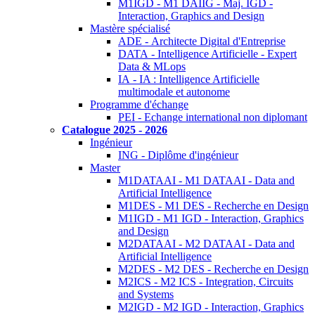
M1IGD - M1 DAIIG - Maj. IGD -
Interaction, Graphics and Design
Mastère spécialisé
ADE - Architecte Digital d'Entreprise
DATA - Intelligence Artificielle - Expert
Data & MLops
IA - IA : Intelligence Artificielle
multimodale et autonome
Programme d'échange
PEI - Echange international non diplomant
Catalogue 2025 - 2026
Ingénieur
ING - Diplôme d'ingénieur
Master
M1DATAAI - M1 DATAAI - Data and
Artificial Intelligence
M1DES - M1 DES - Recherche en Design
M1IGD - M1 IGD - Interaction, Graphics
and Design
M2DATAAI - M2 DATAAI - Data and
Artificial Intelligence
M2DES - M2 DES - Recherche en Design
M2ICS - M2 ICS - Integration, Circuits
and Systems
M2IGD - M2 IGD - Interaction, Graphics