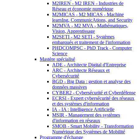
M2IREN - M2 IREN - Industries de
Réseau et économie numérique
M2MICAS - M2 MICAS - Machine
learnIng, CommunicAtions, and Security
M2MVA - M2 MVA - Mathématiques,
Vision, Apprentissage
M2SETI - M2 SETI - Systèmes
embarqués et traitement de l'information
PHDCOMPSC - PhD Track - Computer
Science
Mastère spécialisé
ADE - Architecte Digital d'Entreprise
ARC - Architecte Réseaux et
Cybersécurité
BGD - Big Data : gestion et analyse des
données massives
CYBER2 - Cybersécurité et Cyberdéfense
ECRSI - Expert cybersécurité des réseaux
et des systèmes d'information
IA - IA : Intelligence Artificielle
MSIR - Management des systèmes
d'information en réseaux
SMOB - Smart Mobility - Transformation
Numérique des Systèmes de Mobilité
Programme d'échange