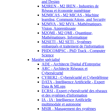
and Design
M2IREN - M2 IREN - Industries de
Réseau et économie numérique
M2MICAS - M2 MICAS - Machine
learnIng, CommunicAtions, and Security
M2MVA - M2 MVA - Mathématiques,
Vision, Apprentissage
M2QMI - M2 QMI - Quantique,
Mathématiques, Informatique
M2SETI - M2 SETI - Systèmes
embarqués et traitement de l'information
PHDCOMPSC - PhD Track - Computer
Science
Mastère spécialisé
ADE - Architecte Digital d'Entreprise
ARC - Architecte Réseaux et
Cybersécurité
CYBER2 - Cybersécurité et Cyberdéfense
DATA - Intelligence Artificielle - Expert
Data & MLops
ECRSI - Expert cybersécurité des réseaux
et des systèmes d'information
IA - IA : Intelligence Artificielle
multimodale et autonome
MSIR - Management des systèmes