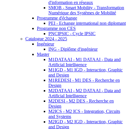
d'information en réseaux
SMOB - Smart Mobility - Transformation
Numérique des Systèmes de Mobilité
Programme d'échange
PEI - Echange international non diplomant
Programme non CES
PNCIPSIC - Cycle IPSIC
Catalogue 2024 - 2025
Ingénieur
ING - Diplôme d'ingénieur
Master
M1DATAAI - M1 DATAAI - Data and
Artificial Intelligence
M1IGD - M1 IGD - Interaction, Graphic
and Design
M1REDESI - M1 DES - Recherche en
Design
M2DATAAI - M2 DATAAI - Data and
Artificial Intelligence
M2DESI - M2 DES - Recherche en
Design
M2ICS - M2 ICS - Integration, Circuits
and Systems
M2IGD - M2 IGD - Interaction, Graphic
and Design