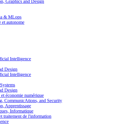
n, Graphics and Design
Data & MLops
le et autonome
ial Intelligence
nd Design
ial Intelligence
 Systems
nd Design
 et économie numérique
, CommunicAtions, and Security
, Apprentissage
ues, Informatique
traitement de l'information
ence