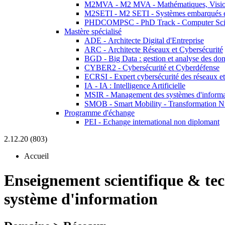
M2MVA - M2 MVA - Mathématiques, Vision
M2SETI - M2 SETI - Systèmes embarqués et 
PHDCOMPSC - PhD Track - Computer Sci
Mastère spécialisé
ADE - Architecte Digital d'Entreprise
ARC - Architecte Réseaux et Cybersécurité
BGD - Big Data : gestion et analyse des do
CYBER2 - Cybersécurité et Cyberdéfense
ECRSI - Expert cybersécurité des réseaux et
IA - IA : Intelligence Artificielle
MSIR - Management des systèmes d'informa
SMOB - Smart Mobility - Transformation N
Programme d'échange
PEI - Echange international non diplomant
2.12.20 (803)
Accueil
Enseignement scientifique & te
système d'information