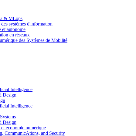
Data & MLops
 des systèmes d'information
le et autonome
tion en réseaux
umérique des Systèmes de Mobilité
ial Intelligence
d Design
ign
ial Intelligence
 Systems
d Design
 et économie numérique
, CommunicAtions, and Security