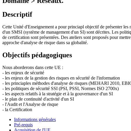
Domaine > Réseaux.
Descriptif
Cette Unité d'Enseignement a pour princiapl objectif de présenter les m
d'un SMSI (système de management d'un SI) sont décrites. Les politique
de certification sont présentées. Des ateliers sont proposés pour mettr
approche d'analyse de risque dans sa globalité.
Objectifs pédagogiques
Nous aborderons dans cette UE :
- les enjeux de sécurité
- les enjeux de la gestion des risques en sécurité de l'information
- les princiaples méthodes d'analyse de risques (MEHARI 2010, EBIO
- les politiques de sécurité SSI (PSI, PSSI, Normes ISO 2700x)
- les aspects relatifs à la stratégie et à la gouvernance d'un SI
- le plan de continuité d'activité d'un SI
- l'Audit et l'Analyse de risque
- la Certification
Informations générales
Pré-requis
Acquisition de l'UE