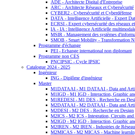
ADE - Architecte Digital d'Entreprise
ARC - Architecte Réseaux et Cybersécurité
CYBER2 - Cybersécurité et Cyberdéfense
DATA - Intelligence Artificielle - Expert 
ECRSI - Expert cybersécurité des réseaux et
IA - IA : Intelligence Artificielle multimoda
MSIR - Management des systèmes d'informa
SMOB - Smart Mobility - Transformation N
Programme d'échange
PEI - Echange international non diplomant
Programme non CES
PNCIPSIC - Cycle IPSIC
Catalogue 2024 - 2025
Ingénieur
ING - Diplôme d'ingénieur
Master
M1DATAAI - M1 DATAAI - Data and Artific
M1IGD - M1 IGD - Interaction, Graphic an
M1REDESI - M1 DES - Recherche en Des
M2DATAAI - M2 DATAAI - Data and Artific
M2DESI - M2 DES - Recherche en Design
M2ICS - M2 ICS - Integration, Circuits and
M2IGD - M2 IGD - Interaction, Graphic an
M2IREN - M2 IREN - Industries de Réseau
M2MICAS - M2 MICAS - Machine learnIng