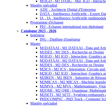
M1IGD - M1 DAIIG - Maj. IGD - Interactio
Mastère spécialisé
ADE - Architecte Digital d'Entreprise
DATA - Intelligence Artificielle - Expert 
IA - IA : Intelligence Artificielle multimoda
Programme d'échange
PEI - Echange international non diplomant
Catalogue 2025 - 2026
Ingénieur
ING - Diplôme d'ingénieur
Master
M1DATAAI - M1 DATAAI - Data and Artific
M1DES - M1 DES - Recherche en Design
M1IGD - M1 IGD - Interaction, Graphics a
M2DATAAI - M2 DATAAI - Data and Artific
M2DES - M2 DES - Recherche en Design
M2ICS - M2 ICS - Integration, Circuits and
M2IGD - M2 IGD - Interaction, Graphics a
M2IREN - M2 IREN - Industries de Réseau
M2MICAS - M2 MICAS - Machine learnIng
M2MVA - M2 MVA - Mathématiques, Vision
M2QMI - M2 QMI - Quantique, Mathématiq
M2SETI - M2 SETI - Systèmes embarqués et 
PHDCOMPSC - PhD Track - Computer Sci
Mastère spécialisé