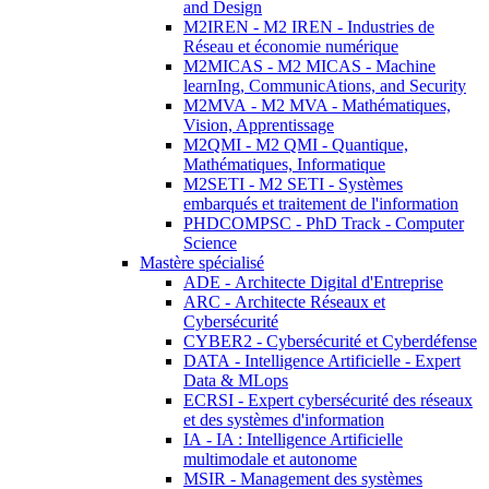
and Design
M2IREN - M2 IREN - Industries de
Réseau et économie numérique
M2MICAS - M2 MICAS - Machine
learnIng, CommunicAtions, and Security
M2MVA - M2 MVA - Mathématiques,
Vision, Apprentissage
M2QMI - M2 QMI - Quantique,
Mathématiques, Informatique
M2SETI - M2 SETI - Systèmes
embarqués et traitement de l'information
PHDCOMPSC - PhD Track - Computer
Science
Mastère spécialisé
ADE - Architecte Digital d'Entreprise
ARC - Architecte Réseaux et
Cybersécurité
CYBER2 - Cybersécurité et Cyberdéfense
DATA - Intelligence Artificielle - Expert
Data & MLops
ECRSI - Expert cybersécurité des réseaux
et des systèmes d'information
IA - IA : Intelligence Artificielle
multimodale et autonome
MSIR - Management des systèmes