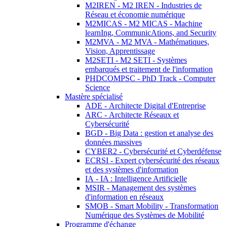
M2IREN - M2 IREN - Industries de
Réseau et économie numérique
M2MICAS - M2 MICAS - Machine
learnIng, CommunicAtions, and Security
M2MVA - M2 MVA - Mathématiques,
Vision, Apprentissage
M2SETI - M2 SETI - Systèmes
embarqués et traitement de l'information
PHDCOMPSC - PhD Track - Computer
Science
Mastère spécialisé
ADE - Architecte Digital d'Entreprise
ARC - Architecte Réseaux et
Cybersécurité
BGD - Big Data : gestion et analyse des
données massives
CYBER2 - Cybersécurité et Cyberdéfense
ECRSI - Expert cybersécurité des réseaux
et des systèmes d'information
IA - IA : Intelligence Artificielle
MSIR - Management des systèmes
d'information en réseaux
SMOB - Smart Mobility - Transformation
Numérique des Systèmes de Mobilité
Programme d'échange