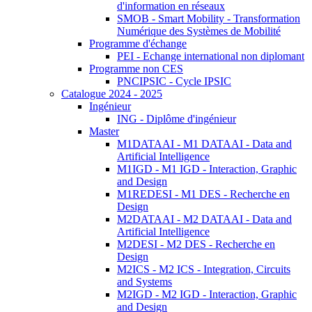
d'information en réseaux
SMOB - Smart Mobility - Transformation
Numérique des Systèmes de Mobilité
Programme d'échange
PEI - Echange international non diplomant
Programme non CES
PNCIPSIC - Cycle IPSIC
Catalogue 2024 - 2025
Ingénieur
ING - Diplôme d'ingénieur
Master
M1DATAAI - M1 DATAAI - Data and
Artificial Intelligence
M1IGD - M1 IGD - Interaction, Graphic
and Design
M1REDESI - M1 DES - Recherche en
Design
M2DATAAI - M2 DATAAI - Data and
Artificial Intelligence
M2DESI - M2 DES - Recherche en
Design
M2ICS - M2 ICS - Integration, Circuits
and Systems
M2IGD - M2 IGD - Interaction, Graphic
and Design