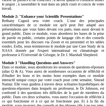
le jargon ; à rassembler le tout dans un pitch court et concis de votre
travail.
Module 2: "Enhance your Scientific Presentations"
Bethany Cagnol sera votre coach. L'une des principales
caractéristiques de ce module est qu'il peut être adapté aux
présentations que vous faites devant vos pairs, mais aussi devant le
grand public. Dans ce module, vous aborderez les bases de la prise
de parole en public, certains points de langage clés et des conseils
essentiels pour les discours via Zoom et en presentiel et les tables
rondes. Enfin, nous terminerons le module par une Case Study de la
NASA donnée par l'expert international en climatologie et
professeur à l'Université de Géorgie, le Dr J. Marshall Shepherd.
Module 3 "Handling Questions and Answers"
Dans ce module, nous aborderons les sessions de questions-réponses
(alias Q & A). Vous aurez de nombreuses occasions de réfléchir et
d'étudier les bons et les moins bons exemples dans ce module
interactif unique conçu par votre coach pour cette semaine, Sinead
Namur. Elle vous guidera à travers deux scénarios hypothétiques de
questions-réponses dans lesquels un professeur, le Dr Johnson, est
confronté à des questions très difficiles de la part de membres du
public. Dans ces deux scénarios, vous aurez l'occasion de réfléchir à
ce qui fonctionne et à ce qui ne fonctionne pas. Et à la fin du
module, vous recevrez des conseils et des phrases clés à ne pas rater,