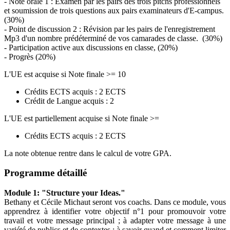
- Note orale 1 : Examen par les pairs des trois pitchs professionnels
et soumission de trois questions aux pairs examinateurs d'E-campus.
(30%)
- Point de discussion 2 : Révision par les pairs de l'enregistrement
Mp3 d'un nombre prédéterminé de vos camarades de classe. (30%)
- Participation active aux discussions en classe, (20%)
- Progrès (20%)
L'UE est acquise si Note finale >= 10
Crédits ECTS acquis : 2 ECTS
Crédit de Langue acquis : 2
L'UE est partiellement acquise si Note finale >=
Crédits ECTS acquis : 2 ECTS
La note obtenue rentre dans le calcul de votre GPA.
Programme détaillé
Module 1: "Structure your Ideas."
Bethany et Cécile Michaut seront vos coachs. Dans ce module, vous
apprendrez à identifier votre objectif n°1 pour promouvoir votre
travail et votre message principal ; à adapter votre message à une
variété de publics et de contextes ; à savoir quand et comment limiter