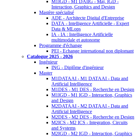
M1IGD - M1 DAIIG - Maj. IGD -
Interaction, Graphics and Design
Mastère spécialisé
ADE - Architecte Digital d'Entreprise
DATA - Intelligence Artificielle - Expert
Data & MLops
IA - IA : Intelligence Artificielle
multimodale et autonome
Programme d'échange
PEI - Echange international non diplomant
Catalogue 2025 - 2026
Ingénieur
ING - Diplôme d'ingénieur
Master
M1DATAAI - M1 DATAAI - Data and
Artificial Intelligence
M1DES - M1 DES - Recherche en Design
M1IGD - M1 IGD - Interaction, Graphics
and Design
M2DATAAI - M2 DATAAI - Data and
Artificial Intelligence
M2DES - M2 DES - Recherche en Design
M2ICS - M2 ICS - Integration, Circuits
and Systems
M2IGD - M2 IGD - Interaction, Graphics