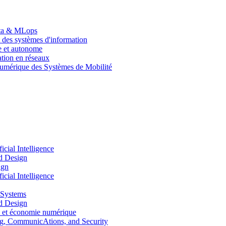
Data & MLops
 des systèmes d'information
le et autonome
tion en réseaux
umérique des Systèmes de Mobilité
ial Intelligence
d Design
ign
ial Intelligence
 Systems
d Design
 et économie numérique
, CommunicAtions, and Security