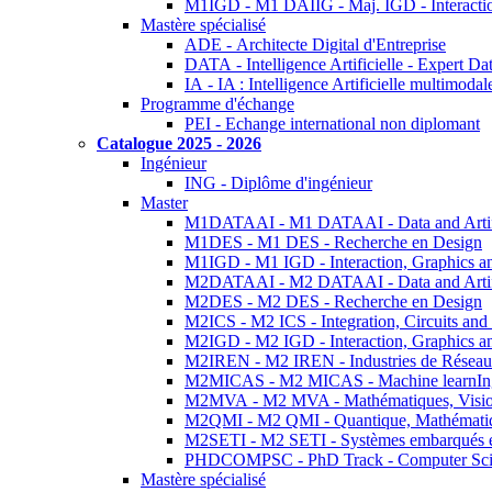
M1IGD - M1 DAIIG - Maj. IGD - Interactio
Mastère spécialisé
ADE - Architecte Digital d'Entreprise
DATA - Intelligence Artificielle - Expert 
IA - IA : Intelligence Artificielle multimoda
Programme d'échange
PEI - Echange international non diplomant
Catalogue 2025 - 2026
Ingénieur
ING - Diplôme d'ingénieur
Master
M1DATAAI - M1 DATAAI - Data and Artific
M1DES - M1 DES - Recherche en Design
M1IGD - M1 IGD - Interaction, Graphics a
M2DATAAI - M2 DATAAI - Data and Artific
M2DES - M2 DES - Recherche en Design
M2ICS - M2 ICS - Integration, Circuits and
M2IGD - M2 IGD - Interaction, Graphics a
M2IREN - M2 IREN - Industries de Réseau
M2MICAS - M2 MICAS - Machine learnIng
M2MVA - M2 MVA - Mathématiques, Vision
M2QMI - M2 QMI - Quantique, Mathématiq
M2SETI - M2 SETI - Systèmes embarqués et 
PHDCOMPSC - PhD Track - Computer Sci
Mastère spécialisé