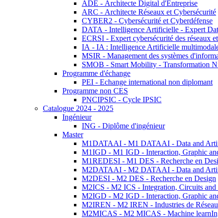
ADE - Architecte Digital d'Entreprise
ARC - Architecte Réseaux et Cybersécurité
CYBER2 - Cybersécurité et Cyberdéfense
DATA - Intelligence Artificielle - Expert 
ECRSI - Expert cybersécurité des réseaux et
IA - IA : Intelligence Artificielle multimoda
MSIR - Management des systèmes d'informa
SMOB - Smart Mobility - Transformation N
Programme d'échange
PEI - Echange international non diplomant
Programme non CES
PNCIPSIC - Cycle IPSIC
Catalogue 2024 - 2025
Ingénieur
ING - Diplôme d'ingénieur
Master
M1DATAAI - M1 DATAAI - Data and Artific
M1IGD - M1 IGD - Interaction, Graphic an
M1REDESI - M1 DES - Recherche en Des
M2DATAAI - M2 DATAAI - Data and Artific
M2DESI - M2 DES - Recherche en Design
M2ICS - M2 ICS - Integration, Circuits and
M2IGD - M2 IGD - Interaction, Graphic an
M2IREN - M2 IREN - Industries de Réseau
M2MICAS - M2 MICAS - Machine learnIng