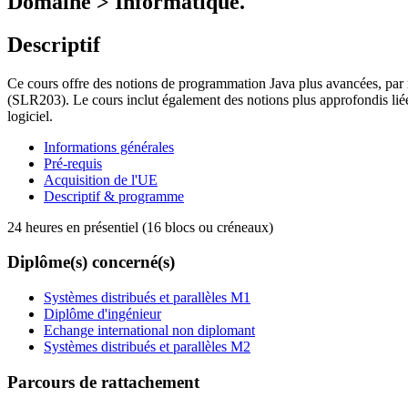
Domaine > Informatique.
Descriptif
Ce cours offre des notions de programmation Java plus avancées, par 
(SLR203). Le cours inclut également des notions plus approfondis liées
logiciel.
Informations générales
Pré-requis
Acquisition de l'UE
Descriptif & programme
24 heures en présentiel (16 blocs ou créneaux)
Diplôme(s) concerné(s)
Systèmes distribués et parallèles M1
Diplôme d'ingénieur
Echange international non diplomant
Systèmes distribués et parallèles M2
Parcours de rattachement