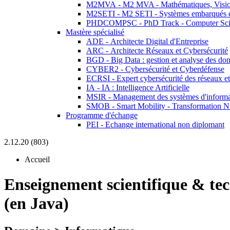
M2MVA - M2 MVA - Mathématiques, Vision
M2SETI - M2 SETI - Systèmes embarqués et 
PHDCOMPSC - PhD Track - Computer Sci
Mastère spécialisé
ADE - Architecte Digital d'Entreprise
ARC - Architecte Réseaux et Cybersécurité
BGD - Big Data : gestion et analyse des do
CYBER2 - Cybersécurité et Cyberdéfense
ECRSI - Expert cybersécurité des réseaux et
IA - IA : Intelligence Artificielle
MSIR - Management des systèmes d'informa
SMOB - Smart Mobility - Transformation N
Programme d'échange
PEI - Echange international non diplomant
2.12.20 (803)
Accueil
Enseignement scientifique & te
(en Java)