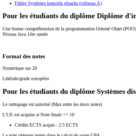
Filière Systèmes logiciels répartis (créneau A)
Pour les étudiants du diplôme
Diplôme d'i
Une bonne compréhension de la programmation Orienté Objet (POO) 
Niveau Java 1ére année
Format des notes
Numérique sur 20
Littérale/grade européen
Pour les étudiants du diplôme
Systèmes dis
Le rattrapage est autorisé (Max entre les deux notes)
L'UE est acquise si Note finale >= 10
Crédits ECTS acquis : 2.5 ECTS
La note obtenue rentre dans le calcul de votre GPA.