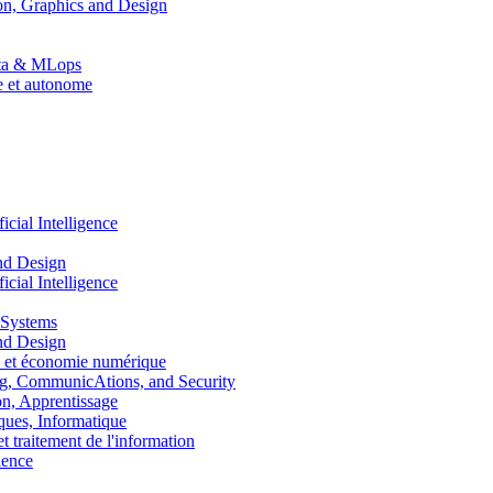
n, Graphics and Design
Data & MLops
le et autonome
ial Intelligence
nd Design
ial Intelligence
 Systems
nd Design
 et économie numérique
, CommunicAtions, and Security
, Apprentissage
ues, Informatique
traitement de l'information
ence