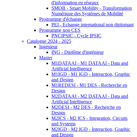
d'information en réseaux
SMOB - Smart Mobility - Transformation
Numérique des Systèmes de Mobilité
Programme d'échange
PEI - Echange international non diplomant
Programme non CES
PNCIPSIC - Cycle IPSIC
Catalogue 2024 - 2025
Ingénieur
ING - Diplôme d'ingénieur
Master
M1DATAAI - M1 DATAAI - Data and
Artificial Intelligence
M1IGD - M1 IGD - Interaction, Graphic
and Design
M1REDESI - M1 DES - Recherche en
Design
M2DATAAI - M2 DATAAI - Data and
Artificial Intelligence
M2DESI - M2 DES - Recherche en
Design
M2ICS - M2 ICS - Integration, Circuits
and Systems
M2IGD - M2 IGD - Interaction, Graphic
and Design