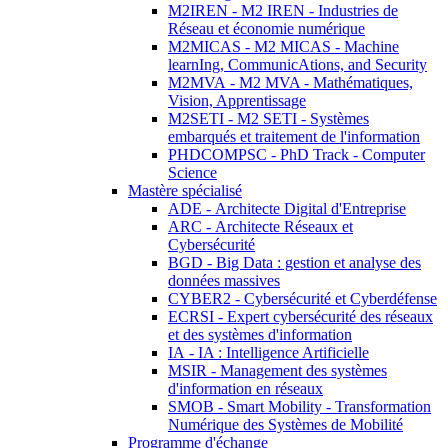
M2IREN - M2 IREN - Industries de
Réseau et économie numérique
M2MICAS - M2 MICAS - Machine
learnIng, CommunicAtions, and Security
M2MVA - M2 MVA - Mathématiques,
Vision, Apprentissage
M2SETI - M2 SETI - Systèmes
embarqués et traitement de l'information
PHDCOMPSC - PhD Track - Computer
Science
Mastère spécialisé
ADE - Architecte Digital d'Entreprise
ARC - Architecte Réseaux et
Cybersécurité
BGD - Big Data : gestion et analyse des
données massives
CYBER2 - Cybersécurité et Cyberdéfense
ECRSI - Expert cybersécurité des réseaux
et des systèmes d'information
IA - IA : Intelligence Artificielle
MSIR - Management des systèmes
d'information en réseaux
SMOB - Smart Mobility - Transformation
Numérique des Systèmes de Mobilité
Programme d'échange