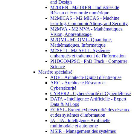
and Design
M2IREN - M2 IREN - Industries de
Réseau et économie numérique
M2MICAS - M2 MICAS - Machine
learnIng, CommunicAtions, and Security
M2MVA - M2 MVA - Mathématiques,
Vision, Apprentissage
M2QMI - M2 QMI - Quantique,
Mathématiques, Informatique
M2SETI - M2 SETI - Systèmes
embarqués et traitement de l'information
PHDCOMPSC - PhD Track - Computer
Science
Mastère spécialisé
ADE - Architecte Digital d'Entreprise
ARC - Architecte Réseaux et
Cybersécurité
CYBER2 - Cybersécurité et Cyberdéfense
DATA - Intelligence Artificielle - Expert
Data & MLops
ECRSI - Expert cybersécurité des réseaux
et des systèmes d'information
IA - IA : Intelligence Artificielle
multimodale et autonome
MSIR - Management des systèmes