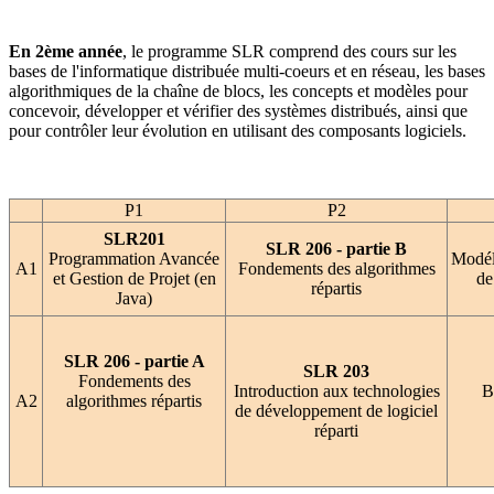
En 2ème année
, le programme SLR comprend des cours sur les
bases de l'informatique distribuée multi-coeurs et en réseau, les bases
algorithmiques de la chaîne de blocs, les concepts et modèles pour
concevoir, développer et vérifier des systèmes distribués, ainsi que
pour contrôler leur évolution en utilisant des composants logiciels.
P1
P2
SLR201
SLR 206 - partie B
Programmation Avancée
Modél
A1
Fondements des algorithmes
et Gestion de Projet (en
de
répartis
Java)
SLR 206 - partie A
SLR 203
Fondements des
Introduction aux technologies
B
A2
algorithmes répartis
de développement de logiciel
réparti