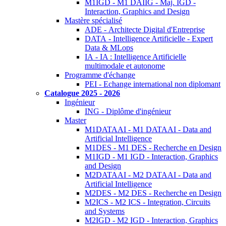
M1IGD - M1 DAIIG - Maj. IGD -
Interaction, Graphics and Design
Mastère spécialisé
ADE - Architecte Digital d'Entreprise
DATA - Intelligence Artificielle - Expert
Data & MLops
IA - IA : Intelligence Artificielle
multimodale et autonome
Programme d'échange
PEI - Echange international non diplomant
Catalogue 2025 - 2026
Ingénieur
ING - Diplôme d'ingénieur
Master
M1DATAAI - M1 DATAAI - Data and
Artificial Intelligence
M1DES - M1 DES - Recherche en Design
M1IGD - M1 IGD - Interaction, Graphics
and Design
M2DATAAI - M2 DATAAI - Data and
Artificial Intelligence
M2DES - M2 DES - Recherche en Design
M2ICS - M2 ICS - Integration, Circuits
and Systems
M2IGD - M2 IGD - Interaction, Graphics