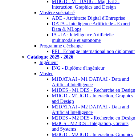
M1IGD - M1 DAIIG - Maj. IGD -
Interaction, Graphics and Design
Mastère spécialisé
ADE - Architecte Digital d'Entreprise
DATA - Intelligence Artificielle - Expert
Data & MLops
IA - IA : Intelligence Artificielle
multimodale et autonome
Programme d'échange
PEI - Echange international non diplomant
Catalogue 2025 - 2026
Ingénieur
ING - Diplôme d'ingénieur
Master
M1DATAAI - M1 DATAAI - Data and
Artificial Intelligence
M1DES - M1 DES - Recherche en Design
M1IGD - M1 IGD - Interaction, Graphics
and Design
M2DATAAI - M2 DATAAI - Data and
Artificial Intelligence
M2DES - M2 DES - Recherche en Design
M2ICS - M2 ICS - Integration, Circuits
and Systems
M2IGD - M2 IGD - Interaction, Graphics