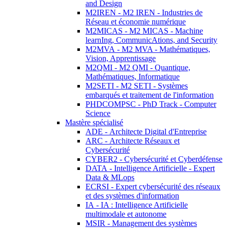
and Design
M2IREN - M2 IREN - Industries de
Réseau et économie numérique
M2MICAS - M2 MICAS - Machine
learnIng, CommunicAtions, and Security
M2MVA - M2 MVA - Mathématiques,
Vision, Apprentissage
M2QMI - M2 QMI - Quantique,
Mathématiques, Informatique
M2SETI - M2 SETI - Systèmes
embarqués et traitement de l'information
PHDCOMPSC - PhD Track - Computer
Science
Mastère spécialisé
ADE - Architecte Digital d'Entreprise
ARC - Architecte Réseaux et
Cybersécurité
CYBER2 - Cybersécurité et Cyberdéfense
DATA - Intelligence Artificielle - Expert
Data & MLops
ECRSI - Expert cybersécurité des réseaux
et des systèmes d'information
IA - IA : Intelligence Artificielle
multimodale et autonome
MSIR - Management des systèmes