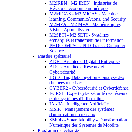
M2IREN - M2 IREN - Industries de
Réseau et économie numérique
M2MICAS - M2 MICAS - Machine
learnIng, CommunicAtions, and Security
M2MVA - M2 MVA - Mathématiques,
Vision, Apprentissage
M2SETI - M2 SETI - Systèmes
embarqués et traitement de l'information
PHDCOMPSC - PhD Track - Computer
Science
Mastère spécialisé
ADE - Architecte Digital d'Entreprise
ARC - Architecte Réseaux et
Cybersécurité
BGD - Big Data : gestion et analyse des
données massives
CYBER2 - Cybersécurité et Cyberdéfense
ECRSI - Expert cybersécurité des réseaux
et des systèmes d'information
IA - IA : Intelligence Artificielle
MSIR - Management des systèmes
d'information en réseaux
SMOB - Smart Mobility - Transformation
Numérique des Systèmes de Mobilité
Programme d'échange