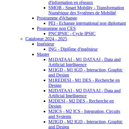
d'information en réseaux
SMOB - Smart Mobility - Transformation
Numérique des Systèmes de Mobilité
Programme d'échange
PEI - Echange international non diplomant
Programme non CES
PNCIPSIC - Cycle IPSIC
Catalogue 2024 - 2025
Ingénieur
ING - Diplôme d'ingénieur
Master
M1DATAAI - M1 DATAAI - Data and
Artificial Intelligence
M1IGD - M1 IGD - Interaction, Graphic
and Design
M1REDESI - M1 DES - Recherche en
Design
M2DATAAI - M2 DATAAI - Data and
Artificial Intelligence
M2DESI - M2 DES - Recherche en
Design
M2ICS - M2 ICS - Integration, Circuits
and Systems
M2IGD - M2 IGD - Interaction, Graphic
and Design