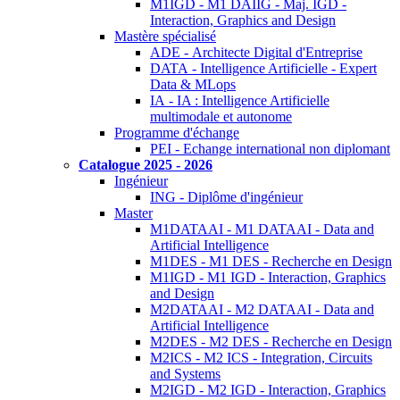
M1IGD - M1 DAIIG - Maj. IGD -
Interaction, Graphics and Design
Mastère spécialisé
ADE - Architecte Digital d'Entreprise
DATA - Intelligence Artificielle - Expert
Data & MLops
IA - IA : Intelligence Artificielle
multimodale et autonome
Programme d'échange
PEI - Echange international non diplomant
Catalogue 2025 - 2026
Ingénieur
ING - Diplôme d'ingénieur
Master
M1DATAAI - M1 DATAAI - Data and
Artificial Intelligence
M1DES - M1 DES - Recherche en Design
M1IGD - M1 IGD - Interaction, Graphics
and Design
M2DATAAI - M2 DATAAI - Data and
Artificial Intelligence
M2DES - M2 DES - Recherche en Design
M2ICS - M2 ICS - Integration, Circuits
and Systems
M2IGD - M2 IGD - Interaction, Graphics