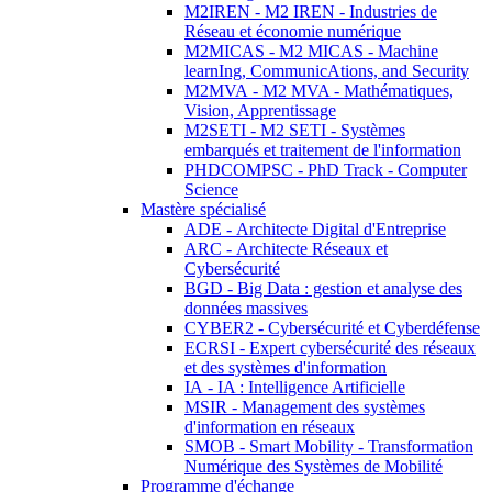
M2IREN - M2 IREN - Industries de
Réseau et économie numérique
M2MICAS - M2 MICAS - Machine
learnIng, CommunicAtions, and Security
M2MVA - M2 MVA - Mathématiques,
Vision, Apprentissage
M2SETI - M2 SETI - Systèmes
embarqués et traitement de l'information
PHDCOMPSC - PhD Track - Computer
Science
Mastère spécialisé
ADE - Architecte Digital d'Entreprise
ARC - Architecte Réseaux et
Cybersécurité
BGD - Big Data : gestion et analyse des
données massives
CYBER2 - Cybersécurité et Cyberdéfense
ECRSI - Expert cybersécurité des réseaux
et des systèmes d'information
IA - IA : Intelligence Artificielle
MSIR - Management des systèmes
d'information en réseaux
SMOB - Smart Mobility - Transformation
Numérique des Systèmes de Mobilité
Programme d'échange