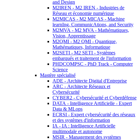
and Design
M2IREN - M2 IREN - Industries de
Réseau et économie numérique
M2MICAS - M2 MICAS - Machine
learnIng, CommunicAtions, and Security
M2MVA - M2 MVA - Mathématiques,
Vision, Apprentissage
M2QMI - M2 QMI - Quantique,
Mathématiques, Informatique
M2SETI - M2 SETI - Systèmes
embarqués et traitement de l'information
PHDCOMPSC - PhD Track - Computer
Science
Mastère spécialisé
ADE - Architecte Digital d'Entreprise
ARC - Architecte Réseaux et
Cybersécurité
CYBER2 - Cybersécurité et Cyberdéfense
DATA - Intelligence Artificielle - Expert
Data & MLops
ECRSI - Expert cybersécurité des réseaux
et des systèmes d'information
IA - IA : Intelligence Artificielle
multimodale et autonome
MSIR - Management des systèmes