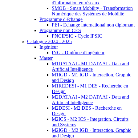
d'information en réseaux
SMOB - Smart Mobility - Transformation
Numérique des Systèmes de Mobilité
Programme d'échange
PEI - Echange international non diplomant
Programme non CES
PNCIPSIC - Cycle IPSIC
Catalogue 2024 - 2025
Ingénieur
ING - Diplôme d'ingénieur
Master
M1DATAAI - M1 DATAAI - Data and
Artificial Intelligence
M1IGD - M1 IGD - Interaction, Graphic
and Design
M1REDESI - M1 DES - Recherche en
Design
M2DATAAI - M2 DATAAI - Data and
Artificial Intelligence
M2DESI - M2 DES - Recherche en
Design
M2ICS - M2 ICS - Integration, Circuits
and Systems
M2IGD - M2 IGD - Interaction, Graphic
and Design