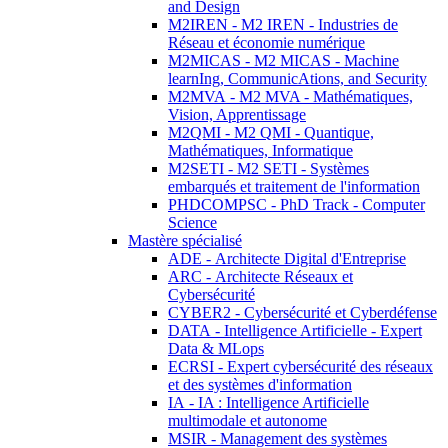
and Design
M2IREN - M2 IREN - Industries de
Réseau et économie numérique
M2MICAS - M2 MICAS - Machine
learnIng, CommunicAtions, and Security
M2MVA - M2 MVA - Mathématiques,
Vision, Apprentissage
M2QMI - M2 QMI - Quantique,
Mathématiques, Informatique
M2SETI - M2 SETI - Systèmes
embarqués et traitement de l'information
PHDCOMPSC - PhD Track - Computer
Science
Mastère spécialisé
ADE - Architecte Digital d'Entreprise
ARC - Architecte Réseaux et
Cybersécurité
CYBER2 - Cybersécurité et Cyberdéfense
DATA - Intelligence Artificielle - Expert
Data & MLops
ECRSI - Expert cybersécurité des réseaux
et des systèmes d'information
IA - IA : Intelligence Artificielle
multimodale et autonome
MSIR - Management des systèmes