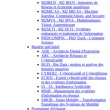
M2IREN - M2 IREN - Industries de
Réseau et économie numérique
M2MICAS - M2 MICAS - Machine
learnIng, CommunicAtions, and Security
M2MVA - M2 MVA - Mathématiques,
Vision, Apprentissage
M2SETI - M2 SETI - Systèmes
embarqués et traitement de l'information
PHDCOMPSC - PhD Track - Computer
Science
Mastère spécialisé
ADE - Architecte Digital d'Entreprise
ARC - Architecte Réseaux et
Cybersécurité
BGD - Big Data : gestion et analyse des
données massives
CYBER2 - Cybersécurité et Cyberdéfense
ECRSI - Expert cybersécurité des réseaux
et des systèmes d'information
IA - IA : Intelligence Artificielle
MSIR - Management des systèmes
d'information en réseaux
SMOB - Smart Mobility - Transformation
Numérique des Systèmes de Mobilité
Programme d'échange