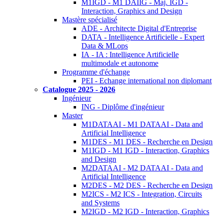
M1IGD - M1 DAIIG - Maj. IGD -
Interaction, Graphics and Design
Mastère spécialisé
ADE - Architecte Digital d'Entreprise
DATA - Intelligence Artificielle - Expert
Data & MLops
IA - IA : Intelligence Artificielle
multimodale et autonome
Programme d'échange
PEI - Echange international non diplomant
Catalogue 2025 - 2026
Ingénieur
ING - Diplôme d'ingénieur
Master
M1DATAAI - M1 DATAAI - Data and
Artificial Intelligence
M1DES - M1 DES - Recherche en Design
M1IGD - M1 IGD - Interaction, Graphics
and Design
M2DATAAI - M2 DATAAI - Data and
Artificial Intelligence
M2DES - M2 DES - Recherche en Design
M2ICS - M2 ICS - Integration, Circuits
and Systems
M2IGD - M2 IGD - Interaction, Graphics