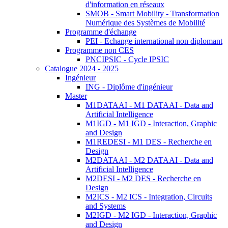
d'information en réseaux
SMOB - Smart Mobility - Transformation
Numérique des Systèmes de Mobilité
Programme d'échange
PEI - Echange international non diplomant
Programme non CES
PNCIPSIC - Cycle IPSIC
Catalogue 2024 - 2025
Ingénieur
ING - Diplôme d'ingénieur
Master
M1DATAAI - M1 DATAAI - Data and
Artificial Intelligence
M1IGD - M1 IGD - Interaction, Graphic
and Design
M1REDESI - M1 DES - Recherche en
Design
M2DATAAI - M2 DATAAI - Data and
Artificial Intelligence
M2DESI - M2 DES - Recherche en
Design
M2ICS - M2 ICS - Integration, Circuits
and Systems
M2IGD - M2 IGD - Interaction, Graphic
and Design