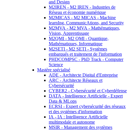
and Design
M2IREN - M2 IREN - Industries de
Réseau et économie numérique
M2MICAS - M2 MICAS - Machine
learnIng, CommunicAtions, and Security
M2MVA - M2 MVA - Mathématiques,
Vision, Apprentissage
M2QMI - M2 QMI - Quantique,
Mathématiques, Informatique
M2SETI - M2 SETI - Systèmes
embarqués et traitement de l'information
PHDCOMPSC - PhD Track - Computer
Science
Mastère spécialisé
ADE - Architecte Digital d'Entreprise
ARC - Architecte Réseaux et
Cybersécurité
CYBER2 - Cybersécurité et Cyberdéfense
DATA - Intelligence Artificielle - Expert
Data & MLops
ECRSI - Expert cybersécurité des réseaux
et des systèmes d'information
IA - IA : Intelligence Artificielle
multimodale et autonome
MSIR - Management des systèmes