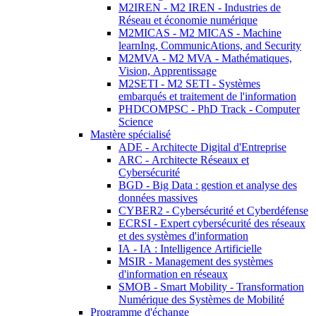
M2IREN - M2 IREN - Industries de
Réseau et économie numérique
M2MICAS - M2 MICAS - Machine
learnIng, CommunicAtions, and Security
M2MVA - M2 MVA - Mathématiques,
Vision, Apprentissage
M2SETI - M2 SETI - Systèmes
embarqués et traitement de l'information
PHDCOMPSC - PhD Track - Computer
Science
Mastère spécialisé
ADE - Architecte Digital d'Entreprise
ARC - Architecte Réseaux et
Cybersécurité
BGD - Big Data : gestion et analyse des
données massives
CYBER2 - Cybersécurité et Cyberdéfense
ECRSI - Expert cybersécurité des réseaux
et des systèmes d'information
IA - IA : Intelligence Artificielle
MSIR - Management des systèmes
d'information en réseaux
SMOB - Smart Mobility - Transformation
Numérique des Systèmes de Mobilité
Programme d'échange