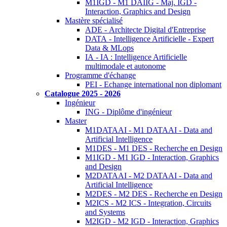
M1IGD - M1 DAIIG - Maj. IGD -
Interaction, Graphics and Design
Mastère spécialisé
ADE - Architecte Digital d'Entreprise
DATA - Intelligence Artificielle - Expert
Data & MLops
IA - IA : Intelligence Artificielle
multimodale et autonome
Programme d'échange
PEI - Echange international non diplomant
Catalogue 2025 - 2026
Ingénieur
ING - Diplôme d'ingénieur
Master
M1DATAAI - M1 DATAAI - Data and
Artificial Intelligence
M1DES - M1 DES - Recherche en Design
M1IGD - M1 IGD - Interaction, Graphics
and Design
M2DATAAI - M2 DATAAI - Data and
Artificial Intelligence
M2DES - M2 DES - Recherche en Design
M2ICS - M2 ICS - Integration, Circuits
and Systems
M2IGD - M2 IGD - Interaction, Graphics