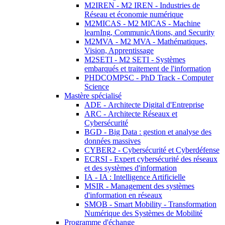
M2IREN - M2 IREN - Industries de
Réseau et économie numérique
M2MICAS - M2 MICAS - Machine
learnIng, CommunicAtions, and Security
M2MVA - M2 MVA - Mathématiques,
Vision, Apprentissage
M2SETI - M2 SETI - Systèmes
embarqués et traitement de l'information
PHDCOMPSC - PhD Track - Computer
Science
Mastère spécialisé
ADE - Architecte Digital d'Entreprise
ARC - Architecte Réseaux et
Cybersécurité
BGD - Big Data : gestion et analyse des
données massives
CYBER2 - Cybersécurité et Cyberdéfense
ECRSI - Expert cybersécurité des réseaux
et des systèmes d'information
IA - IA : Intelligence Artificielle
MSIR - Management des systèmes
d'information en réseaux
SMOB - Smart Mobility - Transformation
Numérique des Systèmes de Mobilité
Programme d'échange