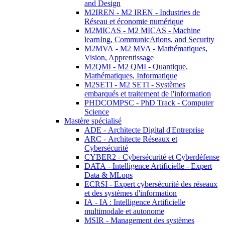
and Design
M2IREN - M2 IREN - Industries de
Réseau et économie numérique
M2MICAS - M2 MICAS - Machine
learnIng, CommunicAtions, and Security
M2MVA - M2 MVA - Mathématiques,
Vision, Apprentissage
M2QMI - M2 QMI - Quantique,
Mathématiques, Informatique
M2SETI - M2 SETI - Systèmes
embarqués et traitement de l'information
PHDCOMPSC - PhD Track - Computer
Science
Mastère spécialisé
ADE - Architecte Digital d'Entreprise
ARC - Architecte Réseaux et
Cybersécurité
CYBER2 - Cybersécurité et Cyberdéfense
DATA - Intelligence Artificielle - Expert
Data & MLops
ECRSI - Expert cybersécurité des réseaux
et des systèmes d'information
IA - IA : Intelligence Artificielle
multimodale et autonome
MSIR - Management des systèmes