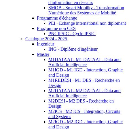
d'information en réseaux
SMOB - Smart Mobility - Transformation
Numérique des Systèmes de Mobilité
Programme d'échange
PEI - Echange international non diplomant
Programme non CES
PNCIPSIC - Cycle IPSIC
Catalogue 2024 - 2025
Ingénieur
ING - Diplôme d'ingénieur
Master
M1DATAAI - M1 DATAAI - Data and
Artificial Intelligence
M1IGD - M1 IGD - Interaction, Graphic
and Design
M1REDESI - M1 DES - Recherche en
Design
M2DATAAI - M2 DATAAI - Data and
Artificial Intelligence
M2DESI - M2 DES - Recherche en
Design
M2ICS - M2 ICS - Integration, Circuits
and Systems
M2IGD - M2 IGD - Interaction, Graphic
and Design