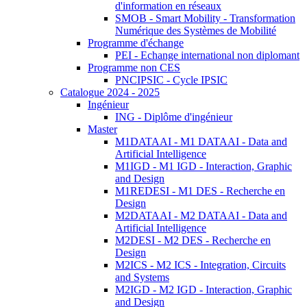
d'information en réseaux
SMOB - Smart Mobility - Transformation
Numérique des Systèmes de Mobilité
Programme d'échange
PEI - Echange international non diplomant
Programme non CES
PNCIPSIC - Cycle IPSIC
Catalogue 2024 - 2025
Ingénieur
ING - Diplôme d'ingénieur
Master
M1DATAAI - M1 DATAAI - Data and
Artificial Intelligence
M1IGD - M1 IGD - Interaction, Graphic
and Design
M1REDESI - M1 DES - Recherche en
Design
M2DATAAI - M2 DATAAI - Data and
Artificial Intelligence
M2DESI - M2 DES - Recherche en
Design
M2ICS - M2 ICS - Integration, Circuits
and Systems
M2IGD - M2 IGD - Interaction, Graphic
and Design