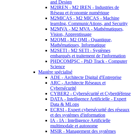
and Design
M2IREN - M2 IREN - Industries de
Réseau et économie numérique
M2MICAS - M2 MICAS - Machine
learnIng, CommunicAtions, and Security
M2MVA - M2 MVA - Mathématiques,
Vision, Apprentissage
M2QMI - M2 QMI - Quantique,
Mathématiques, Informatique
M2SETI - M2 SETI - Systèmes
embarqués et traitement de l'information
PHDCOMPSC - PhD Track - Computer
Science
Mastère spécialisé
ADE - Architecte Digital d'Entreprise
ARC - Architecte Réseaux et
Cybersécurité
CYBER2 - Cybersécurité et Cyberdéfense
DATA - Intelligence Artificielle - Expert
Data & MLops
ECRSI - Expert cybersécurité des réseaux
et des systèmes d'information
IA - IA : Intelligence Artificielle
multimodale et autonome
MSIR - Management des systèmes