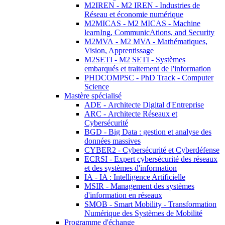
M2IREN - M2 IREN - Industries de
Réseau et économie numérique
M2MICAS - M2 MICAS - Machine
learnIng, CommunicAtions, and Security
M2MVA - M2 MVA - Mathématiques,
Vision, Apprentissage
M2SETI - M2 SETI - Systèmes
embarqués et traitement de l'information
PHDCOMPSC - PhD Track - Computer
Science
Mastère spécialisé
ADE - Architecte Digital d'Entreprise
ARC - Architecte Réseaux et
Cybersécurité
BGD - Big Data : gestion et analyse des
données massives
CYBER2 - Cybersécurité et Cyberdéfense
ECRSI - Expert cybersécurité des réseaux
et des systèmes d'information
IA - IA : Intelligence Artificielle
MSIR - Management des systèmes
d'information en réseaux
SMOB - Smart Mobility - Transformation
Numérique des Systèmes de Mobilité
Programme d'échange