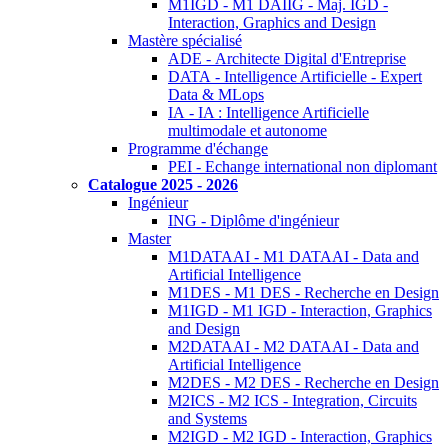
M1IGD - M1 DAIIG - Maj. IGD -
Interaction, Graphics and Design
Mastère spécialisé
ADE - Architecte Digital d'Entreprise
DATA - Intelligence Artificielle - Expert
Data & MLops
IA - IA : Intelligence Artificielle
multimodale et autonome
Programme d'échange
PEI - Echange international non diplomant
Catalogue 2025 - 2026
Ingénieur
ING - Diplôme d'ingénieur
Master
M1DATAAI - M1 DATAAI - Data and
Artificial Intelligence
M1DES - M1 DES - Recherche en Design
M1IGD - M1 IGD - Interaction, Graphics
and Design
M2DATAAI - M2 DATAAI - Data and
Artificial Intelligence
M2DES - M2 DES - Recherche en Design
M2ICS - M2 ICS - Integration, Circuits
and Systems
M2IGD - M2 IGD - Interaction, Graphics