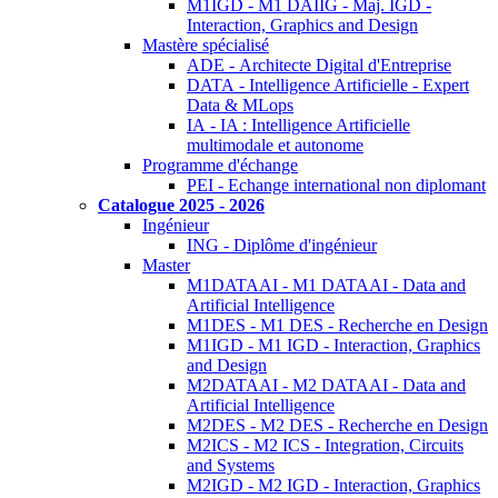
M1IGD - M1 DAIIG - Maj. IGD -
Interaction, Graphics and Design
Mastère spécialisé
ADE - Architecte Digital d'Entreprise
DATA - Intelligence Artificielle - Expert
Data & MLops
IA - IA : Intelligence Artificielle
multimodale et autonome
Programme d'échange
PEI - Echange international non diplomant
Catalogue 2025 - 2026
Ingénieur
ING - Diplôme d'ingénieur
Master
M1DATAAI - M1 DATAAI - Data and
Artificial Intelligence
M1DES - M1 DES - Recherche en Design
M1IGD - M1 IGD - Interaction, Graphics
and Design
M2DATAAI - M2 DATAAI - Data and
Artificial Intelligence
M2DES - M2 DES - Recherche en Design
M2ICS - M2 ICS - Integration, Circuits
and Systems
M2IGD - M2 IGD - Interaction, Graphics