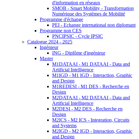
d'information en réseaux
SMOB - Smart Mobility - Transformation
Numérique des Systèmes de Mobilité
Programme d'échange
PEI - Echange international non diplomant
Programme non CES
PNCIPSIC - Cycle IPSIC
Catalogue 2024 - 2025
Ingénieur
ING - Diplôme d'ingénieur
Master
M1DATAAI - M1 DATAAI - Data and
Artificial Intelligence
M1IGD - M1 IGD - Interaction, Graphic
and Design
M1REDESI - M1 DES - Recherche en
Design
M2DATAAI - M2 DATAAI - Data and
Artificial Intelligence
M2DESI - M2 DES - Recherche en
Design
M2ICS - M2 ICS - Integration, Circuits
and Systems
M2IGD - M2 IGD - Interaction, Graphic
and Design