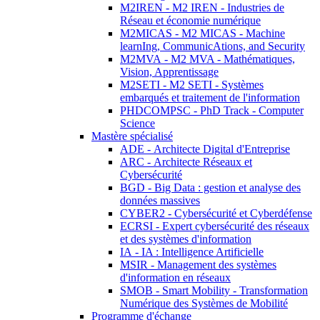
M2IREN - M2 IREN - Industries de
Réseau et économie numérique
M2MICAS - M2 MICAS - Machine
learnIng, CommunicAtions, and Security
M2MVA - M2 MVA - Mathématiques,
Vision, Apprentissage
M2SETI - M2 SETI - Systèmes
embarqués et traitement de l'information
PHDCOMPSC - PhD Track - Computer
Science
Mastère spécialisé
ADE - Architecte Digital d'Entreprise
ARC - Architecte Réseaux et
Cybersécurité
BGD - Big Data : gestion et analyse des
données massives
CYBER2 - Cybersécurité et Cyberdéfense
ECRSI - Expert cybersécurité des réseaux
et des systèmes d'information
IA - IA : Intelligence Artificielle
MSIR - Management des systèmes
d'information en réseaux
SMOB - Smart Mobility - Transformation
Numérique des Systèmes de Mobilité
Programme d'échange