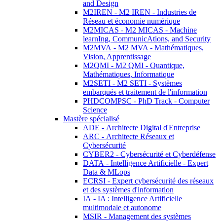
and Design
M2IREN - M2 IREN - Industries de
Réseau et économie numérique
M2MICAS - M2 MICAS - Machine
learnIng, CommunicAtions, and Security
M2MVA - M2 MVA - Mathématiques,
Vision, Apprentissage
M2QMI - M2 QMI - Quantique,
Mathématiques, Informatique
M2SETI - M2 SETI - Systèmes
embarqués et traitement de l'information
PHDCOMPSC - PhD Track - Computer
Science
Mastère spécialisé
ADE - Architecte Digital d'Entreprise
ARC - Architecte Réseaux et
Cybersécurité
CYBER2 - Cybersécurité et Cyberdéfense
DATA - Intelligence Artificielle - Expert
Data & MLops
ECRSI - Expert cybersécurité des réseaux
et des systèmes d'information
IA - IA : Intelligence Artificielle
multimodale et autonome
MSIR - Management des systèmes