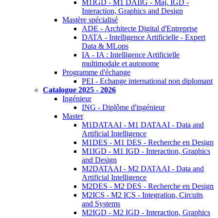
M1IGD - M1 DAIIG - Maj. IGD -
Interaction, Graphics and Design
Mastère spécialisé
ADE - Architecte Digital d'Entreprise
DATA - Intelligence Artificielle - Expert
Data & MLops
IA - IA : Intelligence Artificielle
multimodale et autonome
Programme d'échange
PEI - Echange international non diplomant
Catalogue 2025 - 2026
Ingénieur
ING - Diplôme d'ingénieur
Master
M1DATAAI - M1 DATAAI - Data and
Artificial Intelligence
M1DES - M1 DES - Recherche en Design
M1IGD - M1 IGD - Interaction, Graphics
and Design
M2DATAAI - M2 DATAAI - Data and
Artificial Intelligence
M2DES - M2 DES - Recherche en Design
M2ICS - M2 ICS - Integration, Circuits
and Systems
M2IGD - M2 IGD - Interaction, Graphics