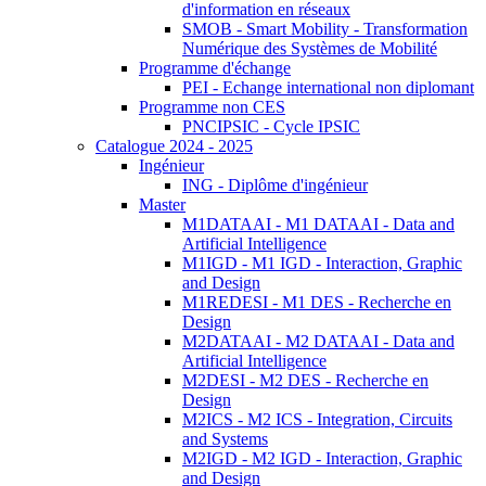
d'information en réseaux
SMOB - Smart Mobility - Transformation
Numérique des Systèmes de Mobilité
Programme d'échange
PEI - Echange international non diplomant
Programme non CES
PNCIPSIC - Cycle IPSIC
Catalogue 2024 - 2025
Ingénieur
ING - Diplôme d'ingénieur
Master
M1DATAAI - M1 DATAAI - Data and
Artificial Intelligence
M1IGD - M1 IGD - Interaction, Graphic
and Design
M1REDESI - M1 DES - Recherche en
Design
M2DATAAI - M2 DATAAI - Data and
Artificial Intelligence
M2DESI - M2 DES - Recherche en
Design
M2ICS - M2 ICS - Integration, Circuits
and Systems
M2IGD - M2 IGD - Interaction, Graphic
and Design