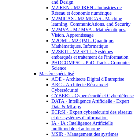
and Design
M2IREN - M2 IREN - Industries de
Réseau et économie numérique
M2MICAS - M2 MICAS - Machine
learnIng, CommunicAtions, and Security
M2MVA - M2 MVA - Mathématiques,
Vision, Apprentissage
M2QMI - M2 QMI - Quantique,
Mathématiques, Informatique
M2SETI - M2 SETI - Systèmes
embarqués et traitement de l'information
PHDCOMPSC - PhD Track - Computer
Science
Mastère spécialisé
ADE - Architecte Digital d'Entreprise
ARC - Architecte Réseaux et
Cybersécurité
CYBER2 - Cybersécurité et Cyberdéfense
DATA - Intelligence Artificielle - Expert
Data & MLops
ECRSI - Expert cybersécurité des réseaux
et des systèmes d'information
IA - IA : Intelligence Artificielle
multimodale et autonome
MSIR - Management des systèmes