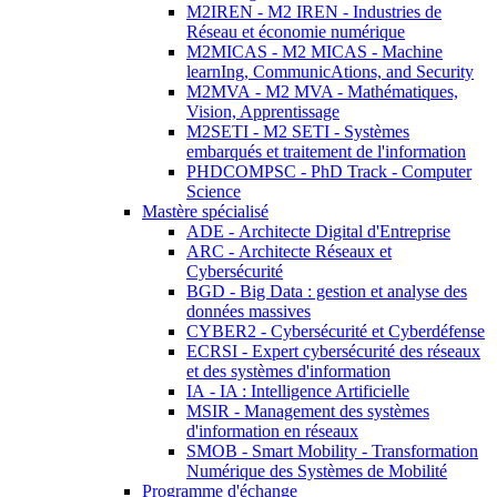
M2IREN - M2 IREN - Industries de
Réseau et économie numérique
M2MICAS - M2 MICAS - Machine
learnIng, CommunicAtions, and Security
M2MVA - M2 MVA - Mathématiques,
Vision, Apprentissage
M2SETI - M2 SETI - Systèmes
embarqués et traitement de l'information
PHDCOMPSC - PhD Track - Computer
Science
Mastère spécialisé
ADE - Architecte Digital d'Entreprise
ARC - Architecte Réseaux et
Cybersécurité
BGD - Big Data : gestion et analyse des
données massives
CYBER2 - Cybersécurité et Cyberdéfense
ECRSI - Expert cybersécurité des réseaux
et des systèmes d'information
IA - IA : Intelligence Artificielle
MSIR - Management des systèmes
d'information en réseaux
SMOB - Smart Mobility - Transformation
Numérique des Systèmes de Mobilité
Programme d'échange