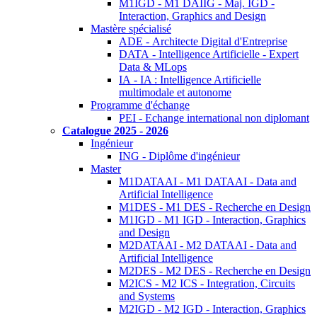
M1IGD - M1 DAIIG - Maj. IGD -
Interaction, Graphics and Design
Mastère spécialisé
ADE - Architecte Digital d'Entreprise
DATA - Intelligence Artificielle - Expert
Data & MLops
IA - IA : Intelligence Artificielle
multimodale et autonome
Programme d'échange
PEI - Echange international non diplomant
Catalogue 2025 - 2026
Ingénieur
ING - Diplôme d'ingénieur
Master
M1DATAAI - M1 DATAAI - Data and
Artificial Intelligence
M1DES - M1 DES - Recherche en Design
M1IGD - M1 IGD - Interaction, Graphics
and Design
M2DATAAI - M2 DATAAI - Data and
Artificial Intelligence
M2DES - M2 DES - Recherche en Design
M2ICS - M2 ICS - Integration, Circuits
and Systems
M2IGD - M2 IGD - Interaction, Graphics