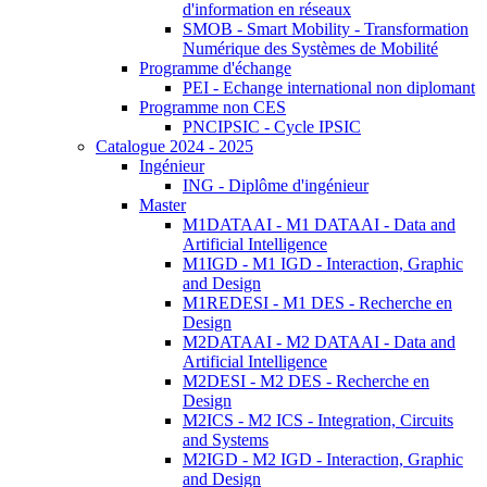
d'information en réseaux
SMOB - Smart Mobility - Transformation
Numérique des Systèmes de Mobilité
Programme d'échange
PEI - Echange international non diplomant
Programme non CES
PNCIPSIC - Cycle IPSIC
Catalogue 2024 - 2025
Ingénieur
ING - Diplôme d'ingénieur
Master
M1DATAAI - M1 DATAAI - Data and
Artificial Intelligence
M1IGD - M1 IGD - Interaction, Graphic
and Design
M1REDESI - M1 DES - Recherche en
Design
M2DATAAI - M2 DATAAI - Data and
Artificial Intelligence
M2DESI - M2 DES - Recherche en
Design
M2ICS - M2 ICS - Integration, Circuits
and Systems
M2IGD - M2 IGD - Interaction, Graphic
and Design