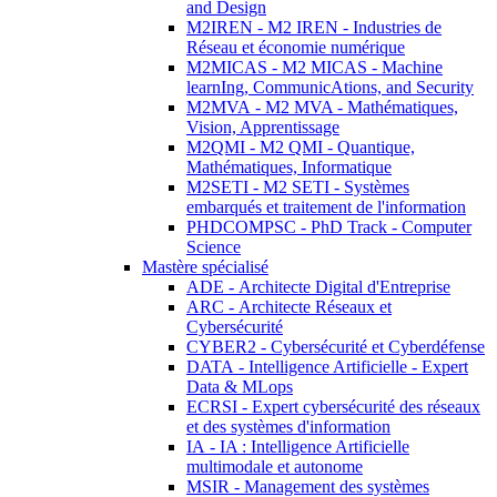
and Design
M2IREN - M2 IREN - Industries de
Réseau et économie numérique
M2MICAS - M2 MICAS - Machine
learnIng, CommunicAtions, and Security
M2MVA - M2 MVA - Mathématiques,
Vision, Apprentissage
M2QMI - M2 QMI - Quantique,
Mathématiques, Informatique
M2SETI - M2 SETI - Systèmes
embarqués et traitement de l'information
PHDCOMPSC - PhD Track - Computer
Science
Mastère spécialisé
ADE - Architecte Digital d'Entreprise
ARC - Architecte Réseaux et
Cybersécurité
CYBER2 - Cybersécurité et Cyberdéfense
DATA - Intelligence Artificielle - Expert
Data & MLops
ECRSI - Expert cybersécurité des réseaux
et des systèmes d'information
IA - IA : Intelligence Artificielle
multimodale et autonome
MSIR - Management des systèmes