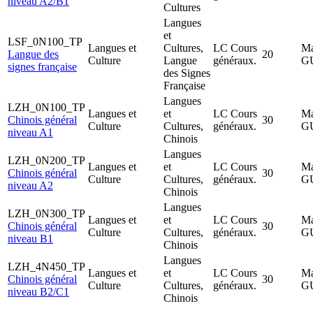
niveau A2/B1
Cultures
Langues
et
LSF_0N100_TP
Langues et
Cultures,
LC Cours
Ma
Langue des
20
Culture
Langue
généraux.
G
signes française
des Signes
Française
Langues
LZH_0N100_TP
Langues et
et
LC Cours
Ma
Chinois général
30
Culture
Cultures,
généraux.
G
niveau A1
Chinois
Langues
LZH_0N200_TP
Langues et
et
LC Cours
Ma
Chinois général
30
Culture
Cultures,
généraux.
G
niveau A2
Chinois
Langues
LZH_0N300_TP
Langues et
et
LC Cours
Ma
Chinois général
30
Culture
Cultures,
généraux.
G
niveau B1
Chinois
Langues
LZH_4N450_TP
Langues et
et
LC Cours
Ma
Chinois général
30
Culture
Cultures,
généraux.
G
niveau B2/C1
Chinois