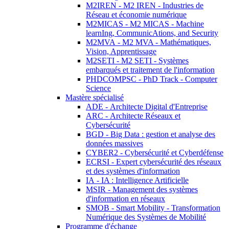
M2IREN - M2 IREN - Industries de
Réseau et économie numérique
M2MICAS - M2 MICAS - Machine
learnIng, CommunicAtions, and Security
M2MVA - M2 MVA - Mathématiques,
Vision, Apprentissage
M2SETI - M2 SETI - Systèmes
embarqués et traitement de l'information
PHDCOMPSC - PhD Track - Computer
Science
Mastère spécialisé
ADE - Architecte Digital d'Entreprise
ARC - Architecte Réseaux et
Cybersécurité
BGD - Big Data : gestion et analyse des
données massives
CYBER2 - Cybersécurité et Cyberdéfense
ECRSI - Expert cybersécurité des réseaux
et des systèmes d'information
IA - IA : Intelligence Artificielle
MSIR - Management des systèmes
d'information en réseaux
SMOB - Smart Mobility - Transformation
Numérique des Systèmes de Mobilité
Programme d'échange