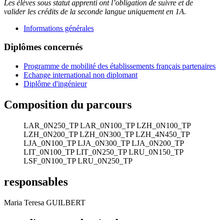
Les élèves sous statut apprenti ont l’obligation de suivre et de
valider les crédits de la seconde langue uniquement en 1A.
Informations générales
Diplômes concernés
Programme de mobilité des établissements français partenaires
Echange international non diplomant
Diplôme d'ingénieur
Composition du parcours
LAR_0N250_TP
LAR_0N100_TP
LZH_0N100_TP
LZH_0N200_TP
LZH_0N300_TP
LZH_4N450_TP
LJA_0N100_TP
LJA_0N300_TP
LJA_0N200_TP
LIT_0N100_TP
LIT_0N250_TP
LRU_0N150_TP
LSF_0N100_TP
LRU_0N250_TP
responsables
Maria Teresa GUILBERT