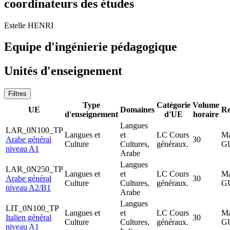
coordinateurs des études
Estelle HENRI
Equipe d'ingénierie pédagogique
Unités d'enseignement
Filtres
Type
Catégorie
Volume
UE
Domaines
Re
d'enseignement
d'UE
horaire
Langues
LAR_0N100_TP
Langues et
et
LC Cours
Ma
Arabe général
30
Culture
Cultures,
généraux.
G
niveau A1
Arabe
Langues
LAR_0N250_TP
Langues et
et
LC Cours
Ma
Arabe général
30
Culture
Cultures,
généraux.
G
niveau A2/B1
Arabe
Langues
LIT_0N100_TP
Langues et
et
LC Cours
Ma
Italien général
30
Culture
Cultures,
généraux.
G
niveau A1