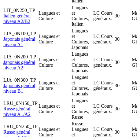
Italien
Langues
LIT_0N250_TP
Langues et
et
LC Cours
Ma
Italien général
30
Culture
Cultures,
généraux.
G
niveau A2/B2
Italien
Langues
LJA_0N100_TP
Langues et
et
LC Cours
Ma
Japonais général
30
Culture
Cultures,
généraux.
G
niveau A1
Japonais
Langues
LJA_0N200_TP
Langues et
et
LC Cours
Ma
Japonais général
30
Culture
Cultures,
généraux.
G
niveau A2
Japonais
Langues
LJA_0N300_TP
Langues et
et
LC Cours
Ma
Japonais général
30
Culture
Cultures,
généraux.
G
niveau B1
Japonais
Langues
LRU_0N150_TP
Langues et
et
LC Cours
Ma
Russe général
30
Culture
Cultures,
généraux.
G
niveau A1/A2
Russe
Russe,
LRU_0N250_TP
Langues et
Langues
LC Cours
Ma
Russe général
30
Culture
et
généraux.
G