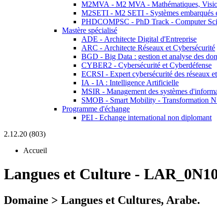
M2MVA - M2 MVA - Mathématiques, Vision
M2SETI - M2 SETI - Systèmes embarqués et 
PHDCOMPSC - PhD Track - Computer Sci
Mastère spécialisé
ADE - Architecte Digital d'Entreprise
ARC - Architecte Réseaux et Cybersécurité
BGD - Big Data : gestion et analyse des do
CYBER2 - Cybersécurité et Cyberdéfense
ECRSI - Expert cybersécurité des réseaux et
IA - IA : Intelligence Artificielle
MSIR - Management des systèmes d'informa
SMOB - Smart Mobility - Transformation N
Programme d'échange
PEI - Echange international non diplomant
2.12.20 (803)
Accueil
Langues et Culture
-
LAR_0N10
Domaine > Langues et Cultures, Arabe.