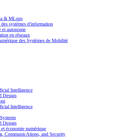
Data & MLops
 des systèmes d'information
le et autonome
tion en réseaux
umérique des Systèmes de Mobilité
ial Intelligence
d Design
ign
ial Intelligence
 Systems
d Design
 et économie numérique
, CommunicAtions, and Security