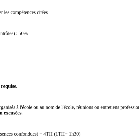
er les compétences citées
ontrôles) : 50%
 requise.
rganisés à l'école ou au nom de l'école, réunions ou entretiens professi
n excusées.
 absences confondues) = 4TH (1TH= 1h30)