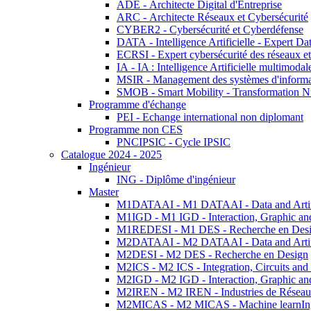
ADE - Architecte Digital d'Entreprise
ARC - Architecte Réseaux et Cybersécurité
CYBER2 - Cybersécurité et Cyberdéfense
DATA - Intelligence Artificielle - Expert 
ECRSI - Expert cybersécurité des réseaux et
IA - IA : Intelligence Artificielle multimoda
MSIR - Management des systèmes d'informa
SMOB - Smart Mobility - Transformation N
Programme d'échange
PEI - Echange international non diplomant
Programme non CES
PNCIPSIC - Cycle IPSIC
Catalogue 2024 - 2025
Ingénieur
ING - Diplôme d'ingénieur
Master
M1DATAAI - M1 DATAAI - Data and Artific
M1IGD - M1 IGD - Interaction, Graphic an
M1REDESI - M1 DES - Recherche en Des
M2DATAAI - M2 DATAAI - Data and Artific
M2DESI - M2 DES - Recherche en Design
M2ICS - M2 ICS - Integration, Circuits and
M2IGD - M2 IGD - Interaction, Graphic an
M2IREN - M2 IREN - Industries de Réseau
M2MICAS - M2 MICAS - Machine learnIng