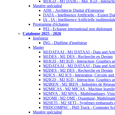
M1IGD - M1 DAIIG - Maj. IGD - Interactio
Mastère spécialisé
ADE - Architecte Digital d'Entreprise
DATA - Intelligence Artificielle - Expert 
IA - IA : Intelligence Artificielle multimoda
Programme d'échange
PEI - Echange international non diplomant
Catalogue 2025 - 2026
Ingénieur
ING - Diplôme d'ingénieur
Master
M1DATAAI - M1 DATAAI - Data and Artific
M1DES - M1 DES - Recherche en Design
M1IGD - M1 IGD - Interaction, Graphics a
M2DATAAI - M2 DATAAI - Data and Artific
M2DES - M2 DES - Recherche en Design
M2ICS - M2 ICS - Integration, Circuits and
M2IGD - M2 IGD - Interaction, Graphics a
M2IREN - M2 IREN - Industries de Réseau
M2MICAS - M2 MICAS - Machine learnIng
M2MVA - M2 MVA - Mathématiques, Vision
M2QMI - M2 QMI - Quantique, Mathématiq
M2SETI - M2 SETI - Systèmes embarqués et 
PHDCOMPSC - PhD Track - Computer Sci
Mastère spécialisé