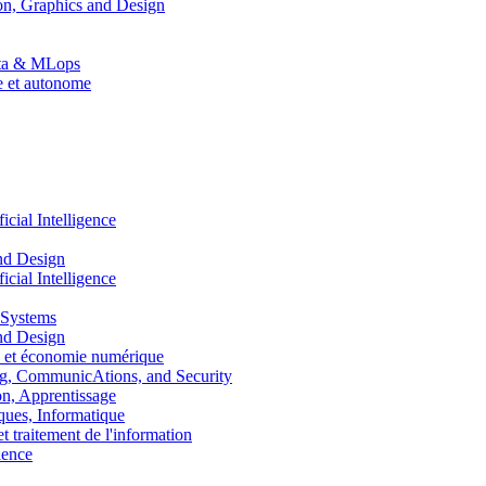
n, Graphics and Design
Data & MLops
le et autonome
ial Intelligence
nd Design
ial Intelligence
 Systems
nd Design
 et économie numérique
, CommunicAtions, and Security
, Apprentissage
ues, Informatique
traitement de l'information
ence