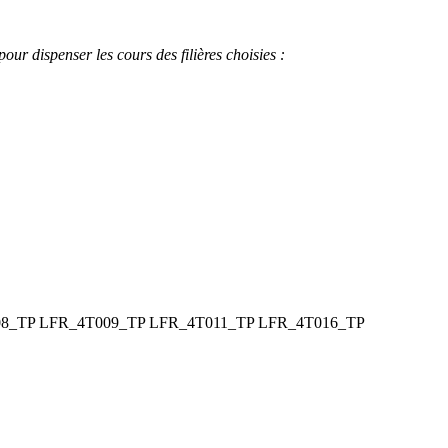
our dispenser les cours des filières choisies :
8_TP
LFR_4T009_TP
LFR_4T011_TP
LFR_4T016_TP