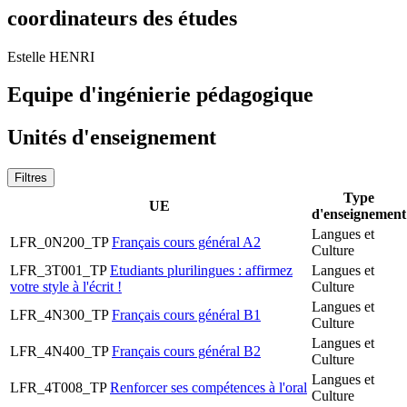
coordinateurs des études
Estelle HENRI
Equipe d'ingénierie pédagogique
Unités d'enseignement
Filtres
Type
UE
d'enseignement
Langues et
LFR_0N200_TP
Français cours général A2
Culture
LFR_3T001_TP
Etudiants plurilingues : affirmez
Langues et
votre style à l'écrit !
Culture
Langues et
LFR_4N300_TP
Français cours général B1
Culture
Langues et
LFR_4N400_TP
Français cours général B2
Culture
Langues et
LFR_4T008_TP
Renforcer ses compétences à l'oral
Culture