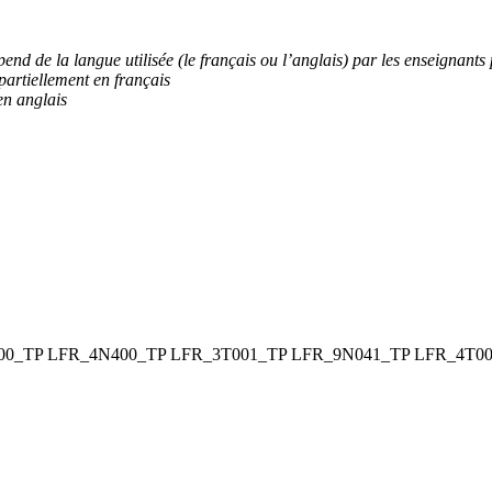
nd de la langue utilisée (le français ou l’anglais) par les enseignants p
 partiellement en français
en anglais
00_TP
LFR_4N400_TP
LFR_3T001_TP
LFR_9N041_TP
LFR_4T00