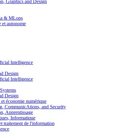
n, Graphics and Design
Data & MLops
le et autonome
ial Intelligence
nd Design
ial Intelligence
 Systems
nd Design
 et économie numérique
, CommunicAtions, and Security
, Apprentissage
ues, Informatique
traitement de l'information
ence