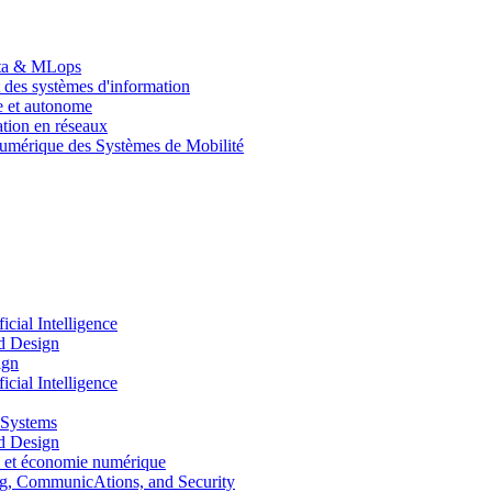
Data & MLops
 des systèmes d'information
le et autonome
tion en réseaux
umérique des Systèmes de Mobilité
ial Intelligence
d Design
ign
ial Intelligence
 Systems
d Design
 et économie numérique
, CommunicAtions, and Security