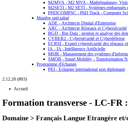
M2MVA - M2 MVA - Mathématiques, Vision
M2SETI - M2 SETI - Systèmes embarqués et 
PHDCOMPSC - PhD Track - Computer Sci
Mastère spécialisé
ADE - Architecte Digital d'Entreprise
ARC - Architecte Réseaux et Cybersécurité
BGD - Big Data : gestion et analyse des do
CYBER2 - Cybersécurité et Cyberdéfense
ECRSI - Expert cybersécurité des réseaux et
IA - IA : Intelligence Artificielle
MSIR - Management des systèmes d'informa
SMOB - Smart Mobility - Transformation N
Programme d'échange
PEI - Echange international non diplomant
2.12.20 (803)
Accueil
Formation transverse
-
LC-FR 
Domaine > Français Langue Etrangère et/