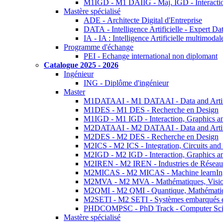
M1IGD - M1 DAIIG - Maj. IGD - Interactio
Mastère spécialisé
ADE - Architecte Digital d'Entreprise
DATA - Intelligence Artificielle - Expert 
IA - IA : Intelligence Artificielle multimoda
Programme d'échange
PEI - Echange international non diplomant
Catalogue 2025 - 2026
Ingénieur
ING - Diplôme d'ingénieur
Master
M1DATAAI - M1 DATAAI - Data and Artific
M1DES - M1 DES - Recherche en Design
M1IGD - M1 IGD - Interaction, Graphics a
M2DATAAI - M2 DATAAI - Data and Artific
M2DES - M2 DES - Recherche en Design
M2ICS - M2 ICS - Integration, Circuits and
M2IGD - M2 IGD - Interaction, Graphics a
M2IREN - M2 IREN - Industries de Réseau
M2MICAS - M2 MICAS - Machine learnIng
M2MVA - M2 MVA - Mathématiques, Vision
M2QMI - M2 QMI - Quantique, Mathématiq
M2SETI - M2 SETI - Systèmes embarqués et 
PHDCOMPSC - PhD Track - Computer Sci
Mastère spécialisé