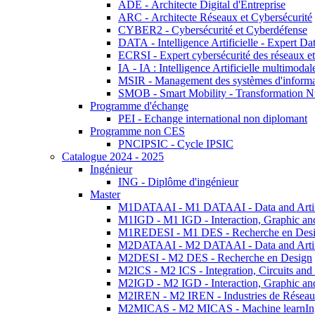
ADE - Architecte Digital d'Entreprise
ARC - Architecte Réseaux et Cybersécurité
CYBER2 - Cybersécurité et Cyberdéfense
DATA - Intelligence Artificielle - Expert 
ECRSI - Expert cybersécurité des réseaux et
IA - IA : Intelligence Artificielle multimoda
MSIR - Management des systèmes d'informa
SMOB - Smart Mobility - Transformation N
Programme d'échange
PEI - Echange international non diplomant
Programme non CES
PNCIPSIC - Cycle IPSIC
Catalogue 2024 - 2025
Ingénieur
ING - Diplôme d'ingénieur
Master
M1DATAAI - M1 DATAAI - Data and Artific
M1IGD - M1 IGD - Interaction, Graphic an
M1REDESI - M1 DES - Recherche en Des
M2DATAAI - M2 DATAAI - Data and Artific
M2DESI - M2 DES - Recherche en Design
M2ICS - M2 ICS - Integration, Circuits and
M2IGD - M2 IGD - Interaction, Graphic an
M2IREN - M2 IREN - Industries de Réseau
M2MICAS - M2 MICAS - Machine learnIng