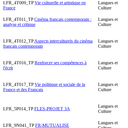
LFR_4T009_TP
Vie culturelle et artistique en
Langues et
France
Culture
LFR_4T011_TP
Cinéma français contemporain :
Langues et
analyse et critique
Culture
LFR_4T012_TP
Aspects interculturels du cinéma
Langues et
français contemporain
Culture
LFR_4T016_TP
Renforcer ses compétences à
Langues et
l'écrit
Culture
LFR_4T017_TP
Vie politique et sociale de la
Langues et
France et des Français
Culture
Langues et
LFR_5P014_TP
FLES-PROJET 3A
Culture
Langues et
LFR_9N041_TP
FR-MUTUALISE
Culture