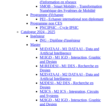
d'information en réseaux
SMOB - Smart Mobility - Transformation
Numérique des Systèmes de Mobilité
Programme d'échange
PEI - Echange international non diplomant
Programme non CES
PNCIPSIC - Cycle IPSIC
Catalogue 2024 - 2025
Ingénieur
ING - Diplôme d'ingénieur
Master
M1DATAAI - M1 DATAAI - Data and
Artificial Intelligence
M1IGD - M1 IGD - Interaction, Graphic
and Design
M1REDESI - M1 DES - Recherche en
Design
M2DATAAI - M2 DATAAI - Data and
Artificial Intelligence
M2DESI - M2 DES - Recherche en
Design
M2ICS - M2 ICS - Integration, Circuits
and Systems
M2IGD - M2 IGD - Interaction, Graphic
and Design