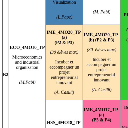
Visualization
(M. Fabi)
P
(L.Pape
)
A
IME_4MO20_TP
IME_4MO20_TP
(a)
(b) (P2 & P3)
(P2 & P3)
ECO_4MO10_TP
(30 élèves max)
(30 élèves max)
Microeconomics
Incuber et
Incuber et
and industrial
accompagner un
accompagner un
organization
projet
projet
B2
entrepreneurial
entrepreneurial
innovant
(M.Fabi
)
innovant
(
A. Casilli)
(
A. Casilli)
I
IME_4MO17_TP
(a)
(P3 & P4)
HSS_4MO18_TP
Man