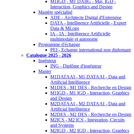
M1IGD - M1 DAIIG - Maj. IGD -
Interaction, Graphics and Design
Mastère spécialisé
ADE - Architecte Digital d'Entreprise
DATA - Intelligence Artificielle - Expert
Data & MLops
IA - IA : Intelligence Artificielle
multimodale et autonome
Programme d'échange
PEI - Echange international non diplomant
Catalogue 2025 - 2026
Ingénieur
ING - Diplôme d'ingénieur
Master
M1DATAAI - M1 DATAAI - Data and
Artificial Intelligence
M1DES - M1 DES - Recherche en Design
M1IGD - M1 IGD - Interaction, Graphics
and Design
M2DATAAI - M2 DATAAI - Data and
Artificial Intelligence
M2DES - M2 DES - Recherche en Design
M2ICS - M2 ICS - Integration, Circuits
and Systems
M2IGD - M2 IGD - Interaction, Graphics