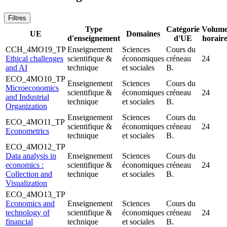
Filtres
Type
Catégorie
Volum
UE
Domaines
d'enseignement
d'UE
horair
CCH_4MO19_TP
Enseignement
Sciences
Cours du
Ethical challenges
scientifique &
économiques
créneau
24
and AI
technique
et sociales
B.
ECO_4MO10_TP
Enseignement
Sciences
Cours du
Microeconomics
scientifique &
économiques
créneau
24
and Industrial
technique
et sociales
B.
Organization
Enseignement
Sciences
Cours du
ECO_4MO11_TP
scientifique &
économiques
créneau
24
Econometrics
technique
et sociales
B.
ECO_4MO12_TP
Data analysis in
Enseignement
Sciences
Cours du
economics :
scientifique &
économiques
créneau
24
Collection and
technique
et sociales
B.
Visualization
ECO_4MO13_TP
Economics and
Enseignement
Sciences
Cours du
technology of
scientifique &
économiques
créneau
24
financial
technique
et sociales
B.