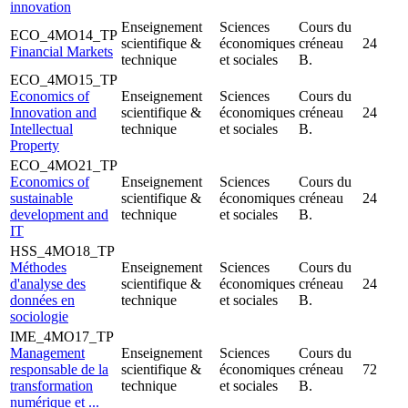
innovation
Enseignement
Sciences
Cours du
ECO_4MO14_TP
scientifique &
économiques
créneau
24
Financial Markets
technique
et sociales
B.
ECO_4MO15_TP
Economics of
Enseignement
Sciences
Cours du
Innovation and
scientifique &
économiques
créneau
24
Intellectual
technique
et sociales
B.
Property
ECO_4MO21_TP
Economics of
Enseignement
Sciences
Cours du
sustainable
scientifique &
économiques
créneau
24
development and
technique
et sociales
B.
IT
HSS_4MO18_TP
Méthodes
Enseignement
Sciences
Cours du
d'analyse des
scientifique &
économiques
créneau
24
données en
technique
et sociales
B.
sociologie
IME_4MO17_TP
Management
Enseignement
Sciences
Cours du
responsable de la
scientifique &
économiques
créneau
72
transformation
technique
et sociales
B.
numérique et ...