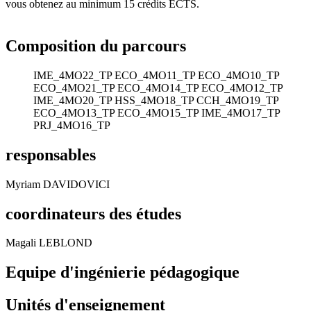
vous obtenez au minimum 15 crédits ECTS.
Composition du parcours
IME_4MO22_TP
ECO_4MO11_TP
ECO_4MO10_TP
ECO_4MO21_TP
ECO_4MO14_TP
ECO_4MO12_TP
IME_4MO20_TP
HSS_4MO18_TP
CCH_4MO19_TP
ECO_4MO13_TP
ECO_4MO15_TP
IME_4MO17_TP
PRJ_4MO16_TP
responsables
Myriam DAVIDOVICI
coordinateurs des études
Magali LEBLOND
Equipe d'ingénierie pédagogique
Unités d'enseignement