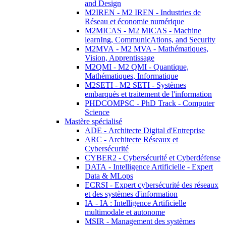
and Design
M2IREN - M2 IREN - Industries de
Réseau et économie numérique
M2MICAS - M2 MICAS - Machine
learnIng, CommunicAtions, and Security
M2MVA - M2 MVA - Mathématiques,
Vision, Apprentissage
M2QMI - M2 QMI - Quantique,
Mathématiques, Informatique
M2SETI - M2 SETI - Systèmes
embarqués et traitement de l'information
PHDCOMPSC - PhD Track - Computer
Science
Mastère spécialisé
ADE - Architecte Digital d'Entreprise
ARC - Architecte Réseaux et
Cybersécurité
CYBER2 - Cybersécurité et Cyberdéfense
DATA - Intelligence Artificielle - Expert
Data & MLops
ECRSI - Expert cybersécurité des réseaux
et des systèmes d'information
IA - IA : Intelligence Artificielle
multimodale et autonome
MSIR - Management des systèmes