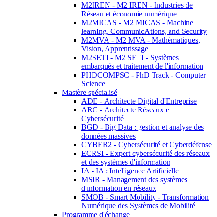
M2IREN - M2 IREN - Industries de
Réseau et économie numérique
M2MICAS - M2 MICAS - Machine
learnIng, CommunicAtions, and Security
M2MVA - M2 MVA - Mathématiques,
Vision, Apprentissage
M2SETI - M2 SETI - Systèmes
embarqués et traitement de l'information
PHDCOMPSC - PhD Track - Computer
Science
Mastère spécialisé
ADE - Architecte Digital d'Entreprise
ARC - Architecte Réseaux et
Cybersécurité
BGD - Big Data : gestion et analyse des
données massives
CYBER2 - Cybersécurité et Cyberdéfense
ECRSI - Expert cybersécurité des réseaux
et des systèmes d'information
IA - IA : Intelligence Artificielle
MSIR - Management des systèmes
d'information en réseaux
SMOB - Smart Mobility - Transformation
Numérique des Systèmes de Mobilité
Programme d'échange