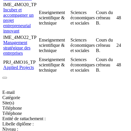
IME_4MO20_TP
Incuber et
Enseignement
Sciences
Cours du
accompagner un
scientifique &
économiques
créneau
48
projet
technique
et sociales
B.
entrepreneurial
innovant
IME_4MO22_TP
Enseignement
Sciences
Cours du
Management
scientifique &
économiques
créneau
24
stratégique des
technique
et sociales
B.
entreprises
Enseignement
Sciences
Cours du
PRJ_4MO16_TP
scientifique &
économiques
créneau
48
Applied Projects
technique
et sociales
B.
E-mail
Catégorie
Site(s)
Téléphone
Téléphone
Entité de rattachement :
Libelle diplôme :
Niveau :