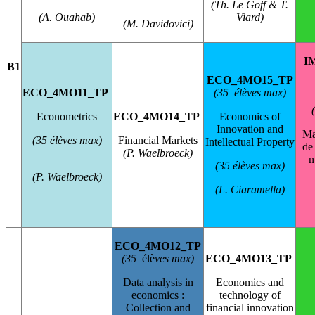
(Th. Le Goff & T.
(A. Ouahab
)
Viard)
(M.
Davidovici
)
I
B1
ECO_4MO15_TP
ECO_4MO11_TP
(35 élèves max)
Econometrics
ECO_4MO14_TP
Economics of
Innovation and
Ma
(35 élèves max)
Financial Markets
Intellectual Property
de
(P. Waelbroeck)
n
(35 élèves max)
(P. Waelbroeck
)
(L.
Ciaramella
)
ECO_4MO12_TP
(35
élè
ves
max)
ECO_4MO13_TP
Data analysis in
Economics and
economics :
technology of
Collection and
financial innovation