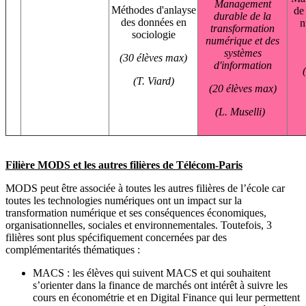
Management
Méthodes d'anlayse
de
durable de la
des données en
n
transformation
sociologie
numérique et des
systèmes
(30 élèves max)
d'information
(T. Viard)
(20 élèves max)
(L. Muselli)
Filière MODS et les autres filières de Télécom-Paris
MODS peut être associée à toutes les autres filières de l’école car
toutes les technologies numériques ont un impact sur la
transformation numérique et ses conséquences économiques,
organisationnelles, sociales et environnementales. Toutefois, 3
filières sont plus spécifiquement concernées par des
complémentarités thématiques :
MACS : les élèves qui suivent MACS et qui souhaitent
s’orienter dans la finance de marchés ont intérêt à suivre les
cours en économétrie et en Digital Finance qui leur permettent