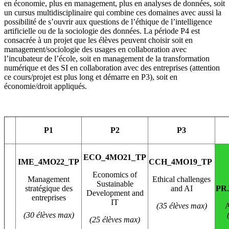
en économie, plus en management, plus en analyses de données, soit
un cursus multidisciplinaire qui combine ces domaines avec aussi la
possibilité de s’ouvrir aux questions de l’éthique de l’intelligence
artificielle ou de la sociologie des données. La période P4 est
consacrée à un projet que les élèves peuvent choisir soit en
management/sociologie des usages en collaboration avec
l’incubateur de l’école, soit en management de la transformation
numérique et des SI en collaboration avec des entreprises (attention
ce cours/projet est plus long et démarre en P3), soit en
économie/droit appliqués.
P1
P2
P3
ECO_4MO21_TP
IME_4MO22_TP
CCH_4MO19_TP
Economics of
Management
Ethical challenges
Sustainable
stratégique des
and AI
PR
Development and
entreprises
IT
(35 élèves max)
A
(30 élèves max)
(25 élèves max)