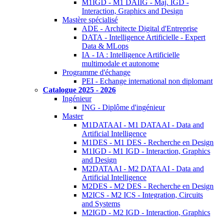
M1IGD - M1 DAIIG - Maj. IGD -
Interaction, Graphics and Design
Mastère spécialisé
ADE - Architecte Digital d'Entreprise
DATA - Intelligence Artificielle - Expert
Data & MLops
IA - IA : Intelligence Artificielle
multimodale et autonome
Programme d'échange
PEI - Echange international non diplomant
Catalogue 2025 - 2026
Ingénieur
ING - Diplôme d'ingénieur
Master
M1DATAAI - M1 DATAAI - Data and
Artificial Intelligence
M1DES - M1 DES - Recherche en Design
M1IGD - M1 IGD - Interaction, Graphics
and Design
M2DATAAI - M2 DATAAI - Data and
Artificial Intelligence
M2DES - M2 DES - Recherche en Design
M2ICS - M2 ICS - Integration, Circuits
and Systems
M2IGD - M2 IGD - Interaction, Graphics