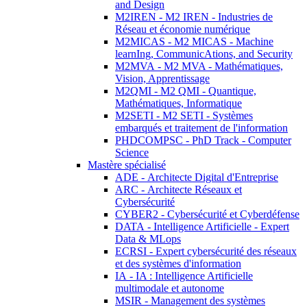
and Design
M2IREN - M2 IREN - Industries de
Réseau et économie numérique
M2MICAS - M2 MICAS - Machine
learnIng, CommunicAtions, and Security
M2MVA - M2 MVA - Mathématiques,
Vision, Apprentissage
M2QMI - M2 QMI - Quantique,
Mathématiques, Informatique
M2SETI - M2 SETI - Systèmes
embarqués et traitement de l'information
PHDCOMPSC - PhD Track - Computer
Science
Mastère spécialisé
ADE - Architecte Digital d'Entreprise
ARC - Architecte Réseaux et
Cybersécurité
CYBER2 - Cybersécurité et Cyberdéfense
DATA - Intelligence Artificielle - Expert
Data & MLops
ECRSI - Expert cybersécurité des réseaux
et des systèmes d'information
IA - IA : Intelligence Artificielle
multimodale et autonome
MSIR - Management des systèmes