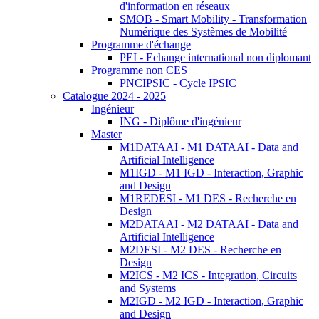
d'information en réseaux
SMOB - Smart Mobility - Transformation
Numérique des Systèmes de Mobilité
Programme d'échange
PEI - Echange international non diplomant
Programme non CES
PNCIPSIC - Cycle IPSIC
Catalogue 2024 - 2025
Ingénieur
ING - Diplôme d'ingénieur
Master
M1DATAAI - M1 DATAAI - Data and
Artificial Intelligence
M1IGD - M1 IGD - Interaction, Graphic
and Design
M1REDESI - M1 DES - Recherche en
Design
M2DATAAI - M2 DATAAI - Data and
Artificial Intelligence
M2DESI - M2 DES - Recherche en
Design
M2ICS - M2 ICS - Integration, Circuits
and Systems
M2IGD - M2 IGD - Interaction, Graphic
and Design