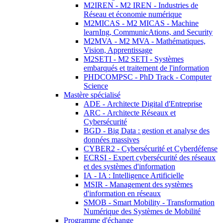
M2IREN - M2 IREN - Industries de
Réseau et économie numérique
M2MICAS - M2 MICAS - Machine
learnIng, CommunicAtions, and Security
M2MVA - M2 MVA - Mathématiques,
Vision, Apprentissage
M2SETI - M2 SETI - Systèmes
embarqués et traitement de l'information
PHDCOMPSC - PhD Track - Computer
Science
Mastère spécialisé
ADE - Architecte Digital d'Entreprise
ARC - Architecte Réseaux et
Cybersécurité
BGD - Big Data : gestion et analyse des
données massives
CYBER2 - Cybersécurité et Cyberdéfense
ECRSI - Expert cybersécurité des réseaux
et des systèmes d'information
IA - IA : Intelligence Artificielle
MSIR - Management des systèmes
d'information en réseaux
SMOB - Smart Mobility - Transformation
Numérique des Systèmes de Mobilité
Programme d'échange