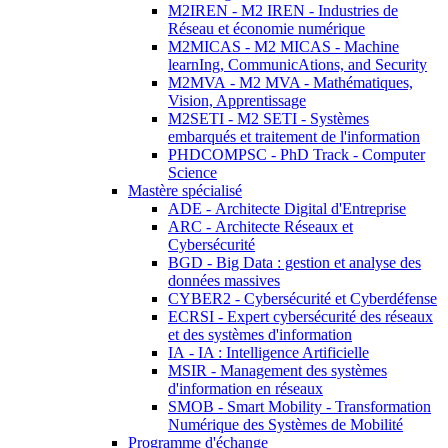
M2IREN - M2 IREN - Industries de
Réseau et économie numérique
M2MICAS - M2 MICAS - Machine
learnIng, CommunicAtions, and Security
M2MVA - M2 MVA - Mathématiques,
Vision, Apprentissage
M2SETI - M2 SETI - Systèmes
embarqués et traitement de l'information
PHDCOMPSC - PhD Track - Computer
Science
Mastère spécialisé
ADE - Architecte Digital d'Entreprise
ARC - Architecte Réseaux et
Cybersécurité
BGD - Big Data : gestion et analyse des
données massives
CYBER2 - Cybersécurité et Cyberdéfense
ECRSI - Expert cybersécurité des réseaux
et des systèmes d'information
IA - IA : Intelligence Artificielle
MSIR - Management des systèmes
d'information en réseaux
SMOB - Smart Mobility - Transformation
Numérique des Systèmes de Mobilité
Programme d'échange