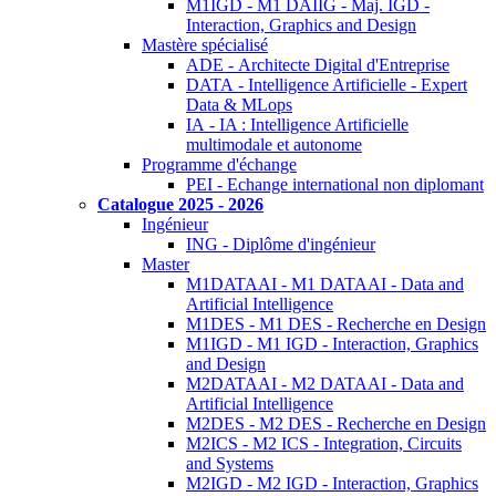
M1IGD - M1 DAIIG - Maj. IGD -
Interaction, Graphics and Design
Mastère spécialisé
ADE - Architecte Digital d'Entreprise
DATA - Intelligence Artificielle - Expert
Data & MLops
IA - IA : Intelligence Artificielle
multimodale et autonome
Programme d'échange
PEI - Echange international non diplomant
Catalogue 2025 - 2026
Ingénieur
ING - Diplôme d'ingénieur
Master
M1DATAAI - M1 DATAAI - Data and
Artificial Intelligence
M1DES - M1 DES - Recherche en Design
M1IGD - M1 IGD - Interaction, Graphics
and Design
M2DATAAI - M2 DATAAI - Data and
Artificial Intelligence
M2DES - M2 DES - Recherche en Design
M2ICS - M2 ICS - Integration, Circuits
and Systems
M2IGD - M2 IGD - Interaction, Graphics