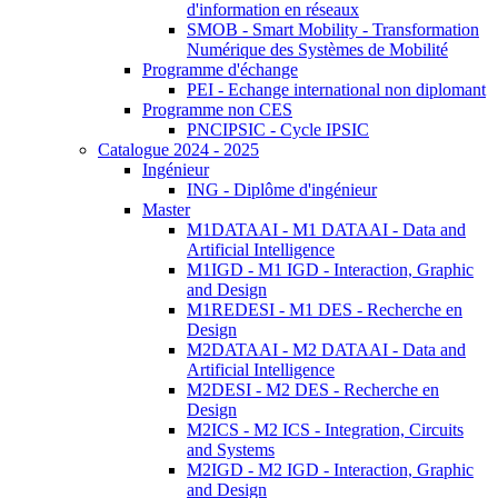
d'information en réseaux
SMOB - Smart Mobility - Transformation
Numérique des Systèmes de Mobilité
Programme d'échange
PEI - Echange international non diplomant
Programme non CES
PNCIPSIC - Cycle IPSIC
Catalogue 2024 - 2025
Ingénieur
ING - Diplôme d'ingénieur
Master
M1DATAAI - M1 DATAAI - Data and
Artificial Intelligence
M1IGD - M1 IGD - Interaction, Graphic
and Design
M1REDESI - M1 DES - Recherche en
Design
M2DATAAI - M2 DATAAI - Data and
Artificial Intelligence
M2DESI - M2 DES - Recherche en
Design
M2ICS - M2 ICS - Integration, Circuits
and Systems
M2IGD - M2 IGD - Interaction, Graphic
and Design