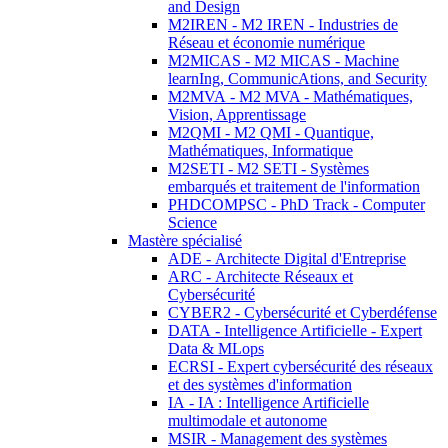
and Design
M2IREN - M2 IREN - Industries de
Réseau et économie numérique
M2MICAS - M2 MICAS - Machine
learnIng, CommunicAtions, and Security
M2MVA - M2 MVA - Mathématiques,
Vision, Apprentissage
M2QMI - M2 QMI - Quantique,
Mathématiques, Informatique
M2SETI - M2 SETI - Systèmes
embarqués et traitement de l'information
PHDCOMPSC - PhD Track - Computer
Science
Mastère spécialisé
ADE - Architecte Digital d'Entreprise
ARC - Architecte Réseaux et
Cybersécurité
CYBER2 - Cybersécurité et Cyberdéfense
DATA - Intelligence Artificielle - Expert
Data & MLops
ECRSI - Expert cybersécurité des réseaux
et des systèmes d'information
IA - IA : Intelligence Artificielle
multimodale et autonome
MSIR - Management des systèmes