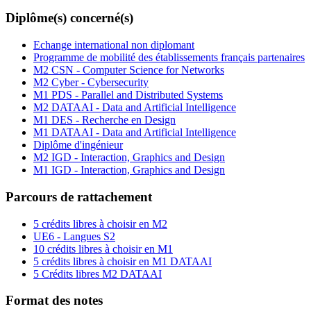
Diplôme(s) concerné(s)
Echange international non diplomant
Programme de mobilité des établissements français partenaires
M2 CSN - Computer Science for Networks
M2 Cyber - Cybersecurity
M1 PDS - Parallel and Distributed Systems
M2 DATAAI - Data and Artificial Intelligence
M1 DES - Recherche en Design
M1 DATAAI - Data and Artificial Intelligence
Diplôme d'ingénieur
M2 IGD - Interaction, Graphics and Design
M1 IGD - Interaction, Graphics and Design
Parcours de rattachement
5 crédits libres à choisir en M2
UE6 - Langues S2
10 crédits libres à choisir en M1
5 crédits libres à choisir en M1 DATAAI
5 Crédits libres M2 DATAAI
Format des notes