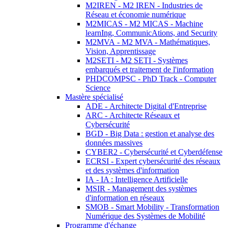
M2IREN - M2 IREN - Industries de
Réseau et économie numérique
M2MICAS - M2 MICAS - Machine
learnIng, CommunicAtions, and Security
M2MVA - M2 MVA - Mathématiques,
Vision, Apprentissage
M2SETI - M2 SETI - Systèmes
embarqués et traitement de l'information
PHDCOMPSC - PhD Track - Computer
Science
Mastère spécialisé
ADE - Architecte Digital d'Entreprise
ARC - Architecte Réseaux et
Cybersécurité
BGD - Big Data : gestion et analyse des
données massives
CYBER2 - Cybersécurité et Cyberdéfense
ECRSI - Expert cybersécurité des réseaux
et des systèmes d'information
IA - IA : Intelligence Artificielle
MSIR - Management des systèmes
d'information en réseaux
SMOB - Smart Mobility - Transformation
Numérique des Systèmes de Mobilité
Programme d'échange