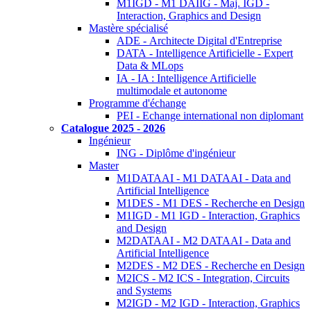
M1IGD - M1 DAIIG - Maj. IGD -
Interaction, Graphics and Design
Mastère spécialisé
ADE - Architecte Digital d'Entreprise
DATA - Intelligence Artificielle - Expert
Data & MLops
IA - IA : Intelligence Artificielle
multimodale et autonome
Programme d'échange
PEI - Echange international non diplomant
Catalogue 2025 - 2026
Ingénieur
ING - Diplôme d'ingénieur
Master
M1DATAAI - M1 DATAAI - Data and
Artificial Intelligence
M1DES - M1 DES - Recherche en Design
M1IGD - M1 IGD - Interaction, Graphics
and Design
M2DATAAI - M2 DATAAI - Data and
Artificial Intelligence
M2DES - M2 DES - Recherche en Design
M2ICS - M2 ICS - Integration, Circuits
and Systems
M2IGD - M2 IGD - Interaction, Graphics