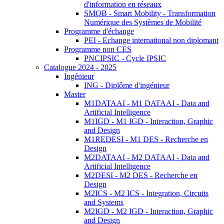
d'information en réseaux
SMOB - Smart Mobility - Transformation
Numérique des Systèmes de Mobilité
Programme d'échange
PEI - Echange international non diplomant
Programme non CES
PNCIPSIC - Cycle IPSIC
Catalogue 2024 - 2025
Ingénieur
ING - Diplôme d'ingénieur
Master
M1DATAAI - M1 DATAAI - Data and
Artificial Intelligence
M1IGD - M1 IGD - Interaction, Graphic
and Design
M1REDESI - M1 DES - Recherche en
Design
M2DATAAI - M2 DATAAI - Data and
Artificial Intelligence
M2DESI - M2 DES - Recherche en
Design
M2ICS - M2 ICS - Integration, Circuits
and Systems
M2IGD - M2 IGD - Interaction, Graphic
and Design