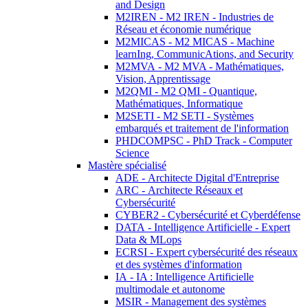
and Design
M2IREN - M2 IREN - Industries de
Réseau et économie numérique
M2MICAS - M2 MICAS - Machine
learnIng, CommunicAtions, and Security
M2MVA - M2 MVA - Mathématiques,
Vision, Apprentissage
M2QMI - M2 QMI - Quantique,
Mathématiques, Informatique
M2SETI - M2 SETI - Systèmes
embarqués et traitement de l'information
PHDCOMPSC - PhD Track - Computer
Science
Mastère spécialisé
ADE - Architecte Digital d'Entreprise
ARC - Architecte Réseaux et
Cybersécurité
CYBER2 - Cybersécurité et Cyberdéfense
DATA - Intelligence Artificielle - Expert
Data & MLops
ECRSI - Expert cybersécurité des réseaux
et des systèmes d'information
IA - IA : Intelligence Artificielle
multimodale et autonome
MSIR - Management des systèmes